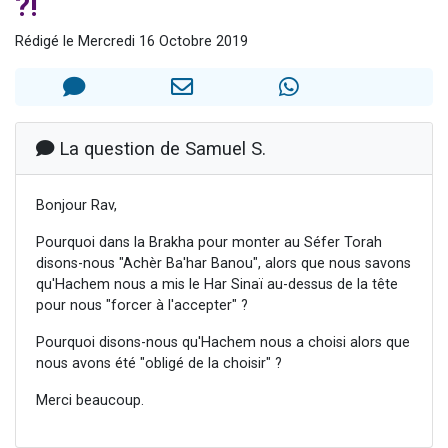
?!
13 personnes viennent de demander une bénédiction
Rédigé le Mercredi 16 Octobre 2019
30 personnes viennent de faire un don pour Sauvez la jambe de Yohan
Il reste 49 places pour étudier en groupe sur Zoom
12 nouvelles musiques dans Torah-Box Music
29 personnes viennent de demander une bénédiction
La question de Samuel S.
Bonjour Rav,
Pourquoi dans la Brakha pour monter au Séfer Torah
disons-nous "Achèr Ba'har Banou", alors que nous savons
qu'Hachem nous a mis le Har Sinaï au-dessus de la tête
pour nous "forcer à l'accepter" ?
Pourquoi disons-nous qu'Hachem nous a choisi alors que
nous avons été "obligé de la choisir" ?
Merci beaucoup.