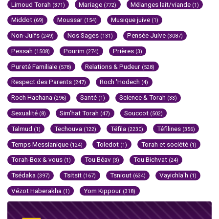
Limoud Torah
Mariage
Mélanges lait/viande
(371)
(772)
(1)
Middot
Moussar
Musique juive
(69)
(154)
(1)
Non-Juifs
Nos Sages
Pensée Juive
(249)
(131)
(3087)
Pessah
Pourim
Prières
(1508)
(274)
(3)
Pureté Familiale
Relations & Pudeur
(578)
(528)
Respect des Parents
Roch 'Hodech
(247)
(4)
Roch Hachana
Santé
Science & Torah
(296)
(1)
(33)
Sexualité
Sim'hat Torah
Souccot
(8)
(47)
(502)
Talmud
Techouva
Téfila
Téfilines
(1)
(122)
(2230)
(356)
Temps Messianique
Toledot
Torah et société
(124)
(1)
(1)
Torah-Box & vous
Tou Béav
Tou Bichvat
(1)
(3)
(24)
Tsédaka
Tsitsit
Tsniout
Vayichla'h
(397)
(167)
(634)
(1)
Vézot Haberakha
Yom Kippour
(1)
(318)