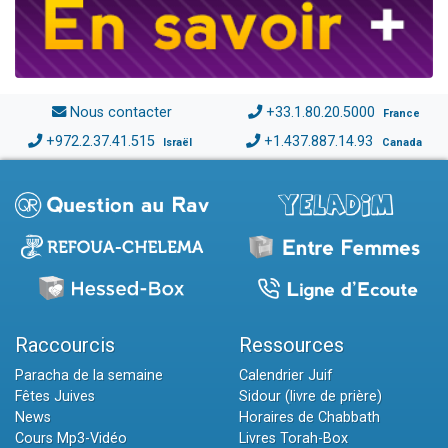
Nous contacter
+33.1.80.20.5000
France
+972.2.37.41.515
+1.437.887.14.93
Israël
Canada
Raccourcis
Ressources
Paracha de la semaine
Calendrier Juif
Fêtes Juives
Sidour (livre de prière)
News
Horaires de Chabbath
Cours Mp3-Vidéo
Livres Torah-Box