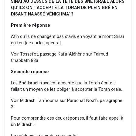
SINAÏ AU DESSUS DE LA TÊTE DES BNÉ ISRAËL ALORS
QU’ILS ONT ACCEPTÉ LA TORAH DE PLEIN GRÉ EN
DISANT NA’ASSÉ VÉNICHMA’ ?
Première réponse
Afin qu’ils ne changent pas d’avis en voyant le mont Sinaï
en feu [ce qui les apeura].
Voir Tossefot, passage Kafa ‘Aléhène sur Talmud
Chabbath 88a.
Seconde réponse
Les Bné Israël n’avaient accepté que la Torah écrite. Il
fallait un moyen de les obliger à accepter la Torah orale.
Voir Midrash Tan’houma sur Parachat Noa’h, paragraphe
3.
Pour comprendre ces deux réponses, il faut faire appel à
un Midrash :
Un médecin va voir deux patients.