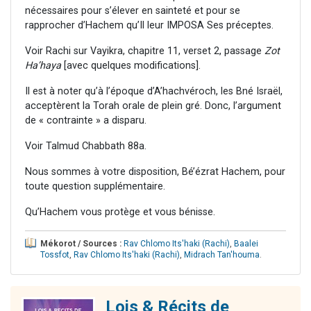
nécessaires pour s’élever en sainteté et pour se
rapprocher d’Hachem qu’Il leur IMPOSA Ses préceptes.
Voir Rachi sur Vayikra, chapitre 11, verset 2, passage
Zot
Ha’haya
[avec quelques modifications].
Il est à noter qu’à l’époque d’A’hachvéroch, les Bné Israël,
acceptèrent la Torah orale de plein gré. Donc, l’argument
de « contrainte » a disparu.
Voir Talmud Chabbath 88a.
Nous sommes à votre disposition, Bé’ézrat Hachem, pour
toute question supplémentaire.
Qu’Hachem vous protège et vous bénisse.
Mékorot / Sources :
Rav Chlomo Its'haki (Rachi)
,
Baalei
Tossfot
,
Rav Chlomo Its'haki (Rachi)
,
Midrach Tan'houma
.
Lois & Récits de