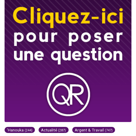
'Hanouka
Actualité
Argent & Travail
(244)
(287)
(747)