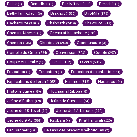
Balak
Bamidbar
Bar-Mitsva
Berechit
(1)
(1)
(118)
(1)
Beth-Hamikdach
Brakhot
Brit-Mila
(6)
(1520)
(176)
Cacheroute
Chabbath
Chavouot
(3703)
(2429)
(219)
Chémini Atseret
Chemirat haLachone
(5)
(188)
Chemita
Chiddoukh
Communauté
(135)
(200)
(3)
Compte du Omer
Conversion
Couple
(264)
(303)
(297)
Couple et Famille
Deuil
Divers
(5)
(1102)
(5037)
Education
Education
Education des enfants
(1)
(1)
(244)
Explications de Torah
Femmes
Hassidout
(1058)
(316)
(4)
Histoire Juive
Hochaana Rabba
(189)
(18)
Jeûne d'Esther
Jeûne de Guedalia
(69)
(51)
Jeûne du 10 Tévet
Jeûne du 17 Tamouz
(74)
(270)
Jeûne du 9 Av
Kabbala
Kriat haTorah
(582)
(4)
(220)
Lag Baomer
Le sens des prénoms hébraïques
(29)
(2)