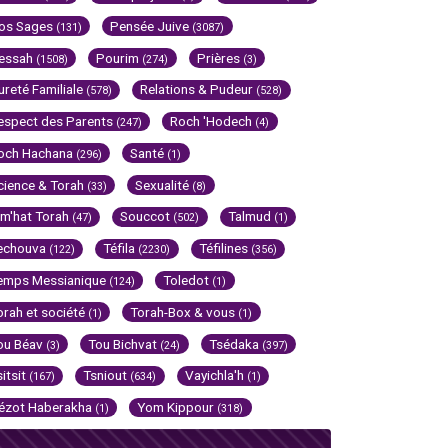
os Sages
Pensée Juive
(131)
(3087)
essah
Pourim
Prières
(1508)
(274)
(3)
ureté Familiale
Relations & Pudeur
(578)
(528)
espect des Parents
Roch 'Hodech
(247)
(4)
och Hachana
Santé
(296)
(1)
cience & Torah
Sexualité
(33)
(8)
im'hat Torah
Souccot
Talmud
(47)
(502)
(1)
echouva
Téfila
Téfilines
(122)
(2230)
(356)
emps Messianique
Toledot
(124)
(1)
orah et société
Torah-Box & vous
(1)
(1)
ou Béav
Tou Bichvat
Tsédaka
(3)
(24)
(397)
sitsit
Tsniout
Vayichla'h
(167)
(634)
(1)
ézot Haberakha
Yom Kippour
(1)
(318)