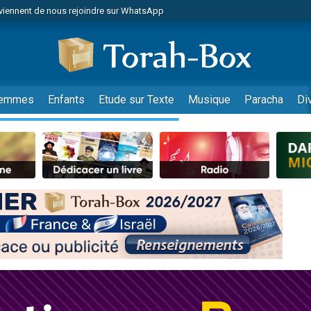
viennent de nous rejoindre sur WhatsApp
es viennent de faire un don pour Reloger Rivka, 6 enfants, victime de violences
es viennent de faire un don pour 1 Journée de Vacances Pour les Enfants
 viennent de demander une bénédiction
viennent de nous rejoindre sur WhatsApp
emmes
Enfants
Etude sur Texte
Musique
Paracha
Di
49 places pour étudier en groupe sur Zoom
nes viennent de faire un don pour Diane, 80 ans, dans un appartement insalu
 donner son Maasser
viennent de nous rejoindre sur WhatsApp
viennent de nous rejoindre sur WhatsApp
es viennent de faire un don pour 5 jours de vacances aux Orphelins
de donner son Maasser
 viennent de demander une bénédiction
viennent de nous rejoindre sur WhatsApp
nnes viennent de faire un don pour Sauvez la jambe de Yohan