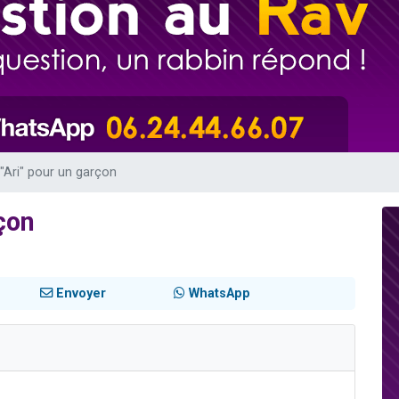
49 places pour étudier en groupe sur Zoom
lles musiques dans Torah-Box Music
viennent de nous rejoindre sur WhatsApp
viennent de nous rejoindre sur WhatsApp
viennent de nous rejoindre sur WhatsApp
Ari" pour un garçon
çon
Envoyer
WhatsApp