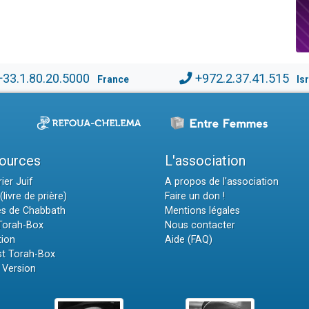
+33.1.80.20.5000
+972.2.37.41.515
France
Is
ources
L'association
ier Juif
A propos de l'association
(livre de prière)
Faire un don !
es de Chabbath
Mentions légales
 Torah-Box
Nous contacter
tion
Aide (FAQ)
t Torah-Box
 Version