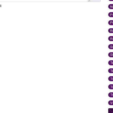
s
N
P
P
R
R
S
S
T
T
T
T
T
V