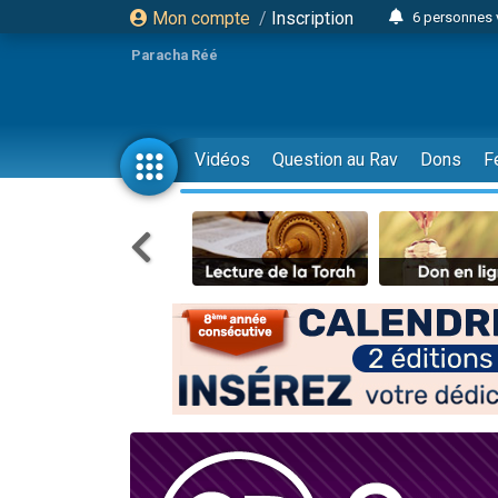
Mon compte
/
Inscription
6 personnes 
4 personn
Paracha Réé
2 personn
17 personnes
4 personnes 
Vidéos
Question au Rav
Dons
F
Il reste 
23 person
Eva vient de
4 personnes 
3 personnes 
3 personn
Odaya vient 
13 personnes
2 personnes 
30 perso