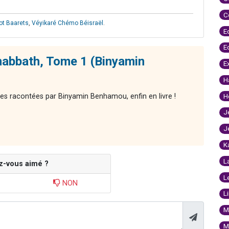
C
t Baarets
,
Véyikaré Chémo Béisraël
.
E
E
habbath, Tome 1 (Binyamin
E
H
res racontées par Binyamin Benhamou, enfin en livre !
H
J
J
K
L
z-vous aimé ?
L
NON
L
M
M