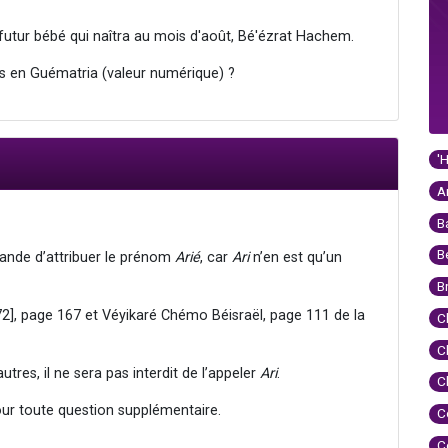
futur bébé qui naîtra au mois d'août, Bé'ézrat Hachem.
s en Guématria (valeur numérique) ?
'
A
B
B
nde d’attribuer le prénom
Arié
, car
Ari
n’en est qu’un
B
2], page 167 et Véyikaré Chémo Béisraël, page 111 de la
C
C
utres, il ne sera pas interdit de l’appeler
Ari
.
C
our toute question supplémentaire.
C
C