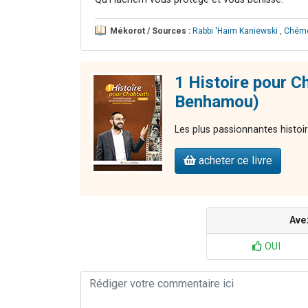
Mékorot / Sources :
Rabbi 'Haïm Kaniewski
,
Chémo
1 Histoire pour C
Benhamou)
Les plus passionnantes histoi
acheter ce livre
Ave
OUI