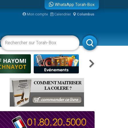
WhatsApp Torah-Box
...
Mon compte
Calendrier
Columbus
vertissements
Livres
Rabbanim
bre