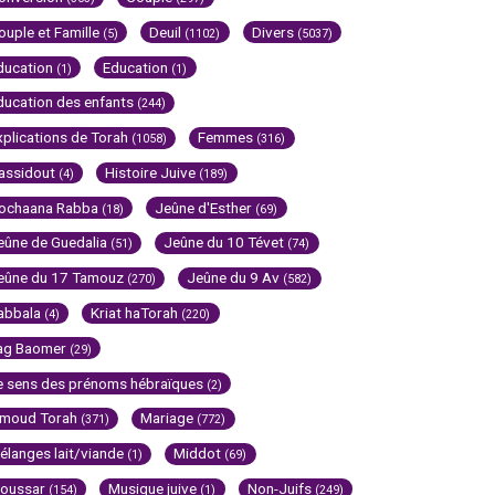
ouple et Famille
Deuil
Divers
(5)
(1102)
(5037)
ducation
Education
(1)
(1)
ducation des enfants
(244)
xplications de Torah
Femmes
(1058)
(316)
assidout
Histoire Juive
(4)
(189)
ochaana Rabba
Jeûne d'Esther
(18)
(69)
eûne de Guedalia
Jeûne du 10 Tévet
(51)
(74)
eûne du 17 Tamouz
Jeûne du 9 Av
(270)
(582)
abbala
Kriat haTorah
(4)
(220)
ag Baomer
(29)
e sens des prénoms hébraïques
(2)
imoud Torah
Mariage
(371)
(772)
élanges lait/viande
Middot
(1)
(69)
oussar
Musique juive
Non-Juifs
(154)
(1)
(249)