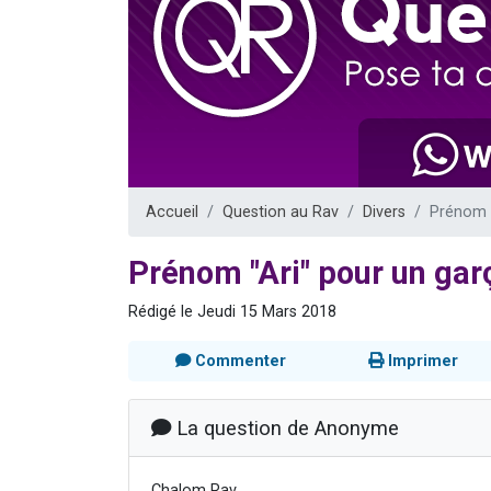
Il reste 
12 nouve
3 personnes 
2 personnes 
2 personnes 
Accueil
Question au Rav
Divers
Prénom "
Prénom "Ari" pour un gar
Rédigé le Jeudi 15 Mars 2018
Commenter
Imprimer
La question de Anonyme
Chalom Rav,