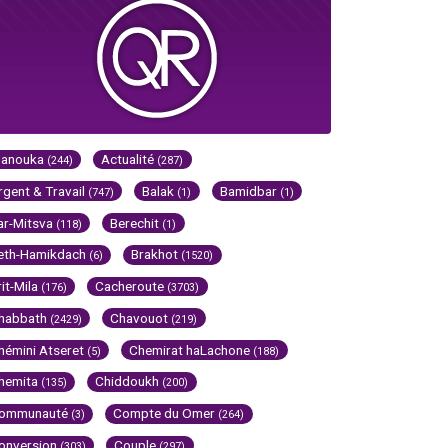
Hanouka
Actualité
(244)
(287)
rgent & Travail
Balak
Bamidbar
(747)
(1)
(1)
ar-Mitsva
Berechit
(118)
(1)
eth-Hamikdach
Brakhot
(6)
(1520)
rit-Mila
Cacheroute
(176)
(3703)
habbath
Chavouot
(2429)
(219)
hémini Atseret
Chemirat haLachone
(5)
(188)
hemita
Chiddoukh
(135)
(200)
ommunauté
Compte du Omer
(3)
(264)
onversion
Couple
(303)
(297)