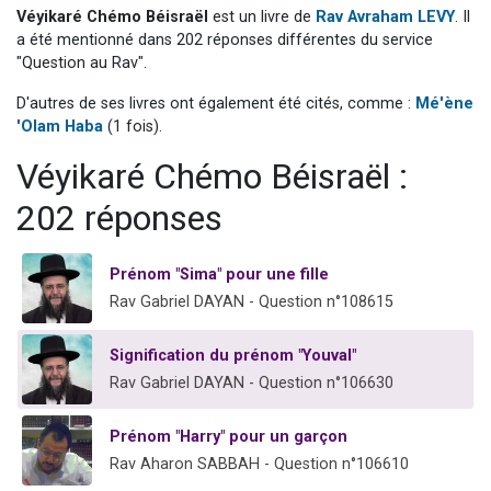
Véyikaré Chémo Béisraël
est un livre de
Rav Avraham LEVY
. Il
3 personnes viennent de nous rejoindre sur WhatsApp
a été mentionné dans 202 réponses différentes du service
11 personnes viennent de demander une bénédiction
"Question au Rav".
Il reste 49 places pour étudier en groupe sur Zoom
D'autres de ses livres ont également été cités, comme :
Mé'ène
3 personnes viennent de faire un don pour Diane, 80 ans, dans un appartement insalubre
'Olam Haba
(1 fois).
5 personnes viennent de faire un don pour Reloger Rivka, 6 enfants, victime de violences...
Véyikaré Chémo Béisraël :
202 réponses
Prénom "Sima" pour une fille
Rav Gabriel DAYAN - Question n°108615
Signification du prénom "Youval"
Rav Gabriel DAYAN - Question n°106630
Prénom "Harry" pour un garçon
Rav Aharon SABBAH - Question n°106610