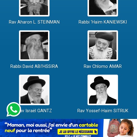
Rav Aharon L. STEINMAN
Rabbi 'Haïm KANIEWSKI
Rabbi David ABI'HSSIRA
Rav Chlomo AMAR
Rav Israël GANTZ
Rav Yossef-Haïm SITRUK