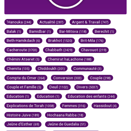
'Hanouka
Actualité
Argent & Travail
(244)
(287)
(747)
Balak
Bamidbar
Bar-Mitsva
Berechit
(1)
(1)
(118)
(1)
Beth-Hamikdach
Brakhot
Brit-Mila
(6)
(1520)
(176)
Cacheroute
Chabbath
Chavouot
(3703)
(2429)
(219)
Chémini Atseret
Chemirat haLachone
(5)
(188)
Chemita
Chiddoukh
Communauté
(135)
(201)
(3)
Compte du Omer
Conversion
Couple
(264)
(303)
(298)
Couple et Famille
Deuil
Divers
(5)
(1102)
(5037)
Education
Education
Education des enfants
(1)
(1)
(244)
Explications de Torah
Femmes
Hassidout
(1058)
(316)
(4)
Histoire Juive
Hochaana Rabba
(189)
(18)
Jeûne d'Esther
Jeûne de Guedalia
(69)
(51)