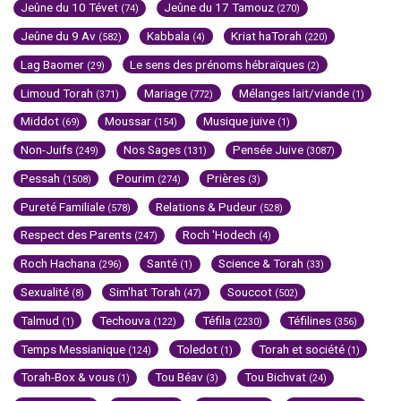
Jeûne du 10 Tévet
Jeûne du 17 Tamouz
(74)
(270)
Jeûne du 9 Av
Kabbala
Kriat haTorah
(582)
(4)
(220)
Lag Baomer
Le sens des prénoms hébraïques
(29)
(2)
Limoud Torah
Mariage
Mélanges lait/viande
(371)
(772)
(1)
Middot
Moussar
Musique juive
(69)
(154)
(1)
Non-Juifs
Nos Sages
Pensée Juive
(249)
(131)
(3087)
Pessah
Pourim
Prières
(1508)
(274)
(3)
Pureté Familiale
Relations & Pudeur
(578)
(528)
Respect des Parents
Roch 'Hodech
(247)
(4)
Roch Hachana
Santé
Science & Torah
(296)
(1)
(33)
Sexualité
Sim'hat Torah
Souccot
(8)
(47)
(502)
Talmud
Techouva
Téfila
Téfilines
(1)
(122)
(2230)
(356)
Temps Messianique
Toledot
Torah et société
(124)
(1)
(1)
Torah-Box & vous
Tou Béav
Tou Bichvat
(1)
(3)
(24)