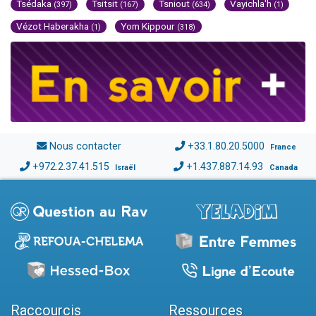
Tsédaka
Tsitsit
Tsniout
Vayichla'h
(397)
(167)
(634)
(1)
Vézot Haberakha
Yom Kippour
(1)
(318)
Nous contacter
+33.1.80.20.5000
France
+972.2.37.41.515
+1.437.887.14.93
Israël
Canada
Raccourcis
Ressources