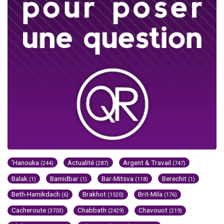
'Hanouka
Actualité
Argent & Travail
(244)
(287)
(747)
Balak
Bamidbar
Bar-Mitsva
Berechit
(1)
(1)
(118)
(1)
Beth-Hamikdach
Brakhot
Brit-Mila
(6)
(1520)
(176)
Cacheroute
Chabbath
Chavouot
(3703)
(2429)
(219)