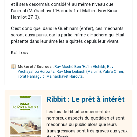
et il sera désormais considéré au même niveau que
l'animal (Ma'hachavet 'Harouts 1 et Malbim Iyov Biour
Hamilot 27, 3).
C'est donc que, dans le Guéhinam (enfer), ces méchants
seront aussi punis, car la partie infime d'Hachem qui était
présente dans leur âme les a quittés depuis leur vivant.
Kol Touv.
Mékorot / Sources :
Rav Moché Ben 'Haïm Alchikh
,
Rav
Yechayahou Horowitz
,
Rav Meïr Leibush (Malbim)
,
Yabi'a Omèr
,
Torat Hamaguid
,
Ma'hachavet Harouts
.
Ribbit : Le prêt à intérêt
Les lois de Ribbit concernent de
nombreux aspects du quotidien et sont
méconnus du public alors que leurs
transgressions sont très graves aux yeux