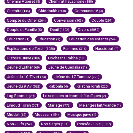
Chémini Atseret
Chemirat haLachone
(5)
(188)
Chemita
Chiddoukh
Communauté
(135)
(200)
(3)
Compte du Omer
Conversion
Couple
(264)
(303)
(297)
Couple et Famille
Deuil
Divers
(5)
(1102)
(5037)
Education
Education
Education des enfants
(1)
(1)
(244)
Explications de Torah
Femmes
Hassidout
(1058)
(316)
(4)
Histoire Juive
Hochaana Rabba
(189)
(18)
Jeûne d'Esther
Jeûne de Guedalia
(69)
(51)
Jeûne du 10 Tévet
Jeûne du 17 Tamouz
(74)
(270)
Jeûne du 9 Av
Kabbala
Kriat haTorah
(582)
(4)
(220)
Lag Baomer
Le sens des prénoms hébraïques
(29)
(2)
Limoud Torah
Mariage
Mélanges lait/viande
(371)
(772)
(1)
Middot
Moussar
Musique juive
(69)
(154)
(1)
Non-Juifs
Nos Sages
Pensée Juive
(249)
(131)
(3087)