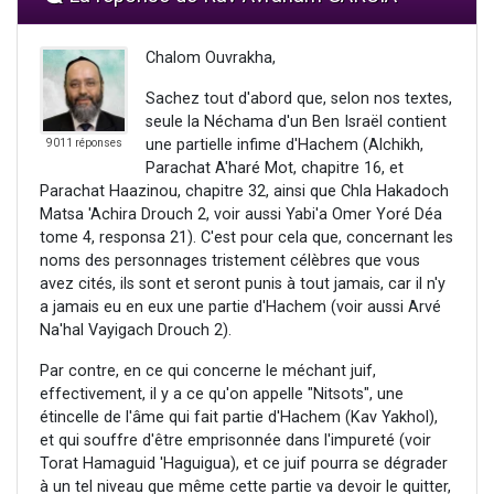
Chalom Ouvrakha,
Sachez tout d'abord que, selon nos textes,
seule la Néchama d'un Ben Israël contient
une partielle infime d'Hachem (Alchikh,
9011 réponses
Parachat A'haré Mot, chapitre 16, et
Parachat Haazinou, chapitre 32, ainsi que Chla Hakadoch
Matsa 'Achira Drouch 2, voir aussi Yabi'a Omer Yoré Déa
tome 4, responsa 21). C'est pour cela que, concernant les
noms des personnages tristement célèbres que vous
avez cités, ils sont et seront punis à tout jamais, car il n'y
a jamais eu en eux une partie d'Hachem (voir aussi Arvé
Na'hal Vayigach Drouch 2).
Par contre, en ce qui concerne le méchant juif,
effectivement, il y a ce qu'on appelle "Nitsots", une
étincelle de l'âme qui fait partie d'Hachem (Kav Yakhol),
et qui souffre d'être emprisonnée dans l'impureté (voir
Torat Hamaguid 'Haguigua), et ce juif pourra se dégrader
à un tel niveau que même cette partie va devoir le quitter,