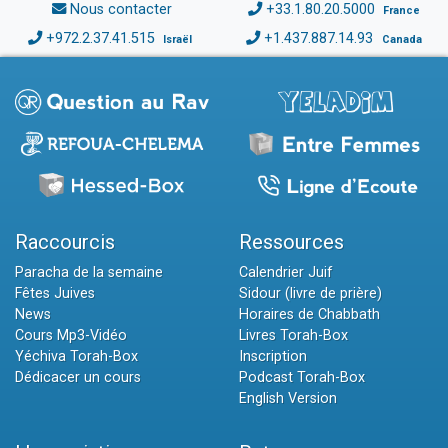
Nous contacter
+33.1.80.20.5000
France
+972.2.37.41.515
+1.437.887.14.93
Israël
Canada
Raccourcis
Ressources
Paracha de la semaine
Calendrier Juif
Fêtes Juives
Sidour (livre de prière)
News
Horaires de Chabbath
Cours Mp3-Vidéo
Livres Torah-Box
Yéchiva Torah-Box
Inscription
Dédicacer un cours
Podcast Torah-Box
English Version