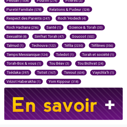
Pessah
Pourim
Prières
(1508)
(274)
(3)
Pureté Familiale
Relations & Pudeur
(578)
(528)
Respect des Parents
Roch 'Hodech
(247)
(4)
Roch Hachana
Santé
Science & Torah
(296)
(1)
(33)
Sexualité
Sim'hat Torah
Souccot
(8)
(47)
(502)
Talmud
Techouva
Téfila
Téfilines
(1)
(122)
(2230)
(356)
Temps Messianique
Toledot
Torah et société
(124)
(1)
(1)
Torah-Box & vous
Tou Béav
Tou Bichvat
(1)
(3)
(24)
Tsédaka
Tsitsit
Tsniout
Vayichla'h
(397)
(167)
(634)
(1)
Vézot Haberakha
Yom Kippour
(1)
(318)