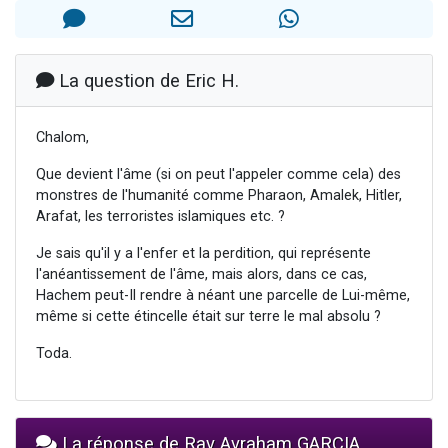
Il reste 49 places pour étudier en groupe sur Zoom
12 nouvelles musiques dans Torah-Box Music
3 personnes viennent de nous rejoindre sur WhatsApp
La question de Eric H.
2 personnes viennent de nous rejoindre sur WhatsApp
Chalom,
2 personnes viennent de nous rejoindre sur WhatsApp
Que devient l'âme (si on peut l'appeler comme cela) des
monstres de l'humanité comme Pharaon, Amalek, Hitler,
Arafat, les terroristes islamiques etc. ?
Je sais qu'il y a l'enfer et la perdition, qui représente
l'anéantissement de l'âme, mais alors, dans ce cas,
Hachem peut-Il rendre à néant une parcelle de Lui-même,
même si cette étincelle était sur terre le mal absolu ?
Toda.
La réponse de Rav Avraham GARCIA