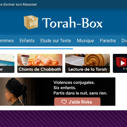
de donner son Maasser
es viennent de faire un don pour 5 jours de vacances aux Orphelins
es viennent de faire un don pour Diane, 80 ans, dans un appartement insalub
viennent de nous rejoindre sur WhatsApp
 viennent de demander une bénédiction
emmes
Enfants
Etude sur Texte
Musique
Paracha
Di
lles musiques dans Torah-Box Music
nnes viennent de faire un don pour Sauvez la jambe de Yohan
49 places pour étudier en groupe sur Zoom
viennent de nous rejoindre sur WhatsApp
viennent de nous rejoindre sur WhatsApp
viennent de nous rejoindre sur WhatsApp
les musiques dans Torah-Box Music
es viennent de faire un don pour Tsédaka : pauvres d'Israel
sion radio : Visions de grandeur n°104 : Le Chabbath et le Birkat Hamazone à 
 viennent de demander une bénédiction