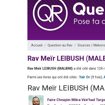
Ariel vient 
Il reste 
Nathaniel vi
6 personn
3 personnes 
Accueil
Question au Rav
Sources / Mekoro
Rav Meïr LEIBUSH (MAL
Rav Meïr LEIBUSH (MALBIM)
a été cité dans 124 
Parmi ses livres qui ont été cités :
Yaïr Or
(9 fois),
Rav Meïr LEIBUSH (MAL
Faire Chnayim Mikra Véé'had Targo