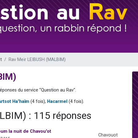
de donner son Maasser
49 places pour étudier en groupe sur Zoom
ent de donner son Maasser
es viennent de faire un don pour 5 enfants déjà orphelins risquent de perdre
viennent de nous rejoindre sur WhatsApp
t
Rav Meïr LEIBUSH (MALBIM)
BIM)
réponses du service "Question au Rav".
Artsot Ha'haïm
(4 fois),
Hacarmel
(4 fois).
BIM) : 115 réponses
um la nuit de Chavou'ot
Chavouot