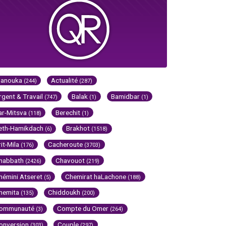
Hanouka
Actualité
(244)
(287)
rgent & Travail
Balak
Bamidbar
(747)
(1)
(1)
ar-Mitsva
Berechit
(118)
(1)
eth-Hamikdach
Brakhot
(6)
(1518)
rit-Mila
Cacheroute
(176)
(3703)
habbath
Chavouot
(2426)
(219)
hémini Atseret
Chemirat haLachone
(5)
(188)
hemita
Chiddoukh
(135)
(200)
ommunauté
Compte du Omer
(3)
(264)
onversion
Couple
(303)
(297)