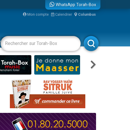
WhatsApp Torah-Box
Mon compte
Calendrier
Columbus
re
vertissements
Livres
Rabbanim
travers le temps