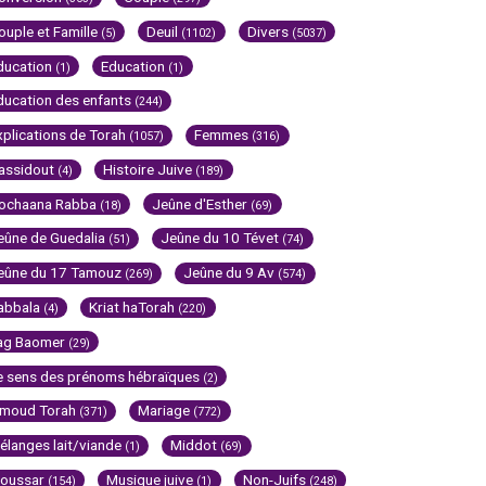
ouple et Famille
Deuil
Divers
(5)
(1102)
(5037)
ducation
Education
(1)
(1)
ducation des enfants
(244)
xplications de Torah
Femmes
(1057)
(316)
assidout
Histoire Juive
(4)
(189)
ochaana Rabba
Jeûne d'Esther
(18)
(69)
eûne de Guedalia
Jeûne du 10 Tévet
(51)
(74)
eûne du 17 Tamouz
Jeûne du 9 Av
(269)
(574)
abbala
Kriat haTorah
(4)
(220)
ag Baomer
(29)
e sens des prénoms hébraïques
(2)
imoud Torah
Mariage
(371)
(772)
élanges lait/viande
Middot
(1)
(69)
oussar
Musique juive
Non-Juifs
(154)
(1)
(248)