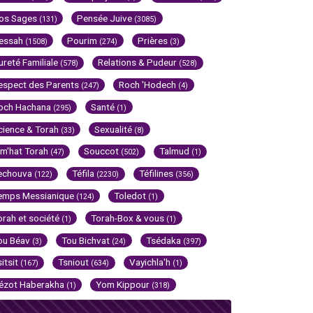
os Sages
Pensée Juive
(131)
(3085)
essah
Pourim
Prières
(1508)
(274)
(3)
ureté Familiale
Relations & Pudeur
(578)
(528)
espect des Parents
Roch 'Hodech
(247)
(4)
och Hachana
Santé
(295)
(1)
cience & Torah
Sexualité
(33)
(8)
im'hat Torah
Souccot
Talmud
(47)
(502)
(1)
echouva
Téfila
Téfilines
(122)
(2230)
(356)
emps Messianique
Toledot
(124)
(1)
orah et société
Torah-Box & vous
(1)
(1)
ou Béav
Tou Bichvat
Tsédaka
(3)
(24)
(397)
sitsit
Tsniout
Vayichla'h
(167)
(634)
(1)
ézot Haberakha
Yom Kippour
(1)
(318)