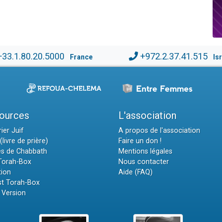
+33.1.80.20.5000
+972.2.37.41.515
France
Is
ources
L'association
ier Juif
A propos de l'association
(livre de prière)
Faire un don !
es de Chabbath
Mentions légales
 Torah-Box
Nous contacter
tion
Aide (FAQ)
t Torah-Box
 Version