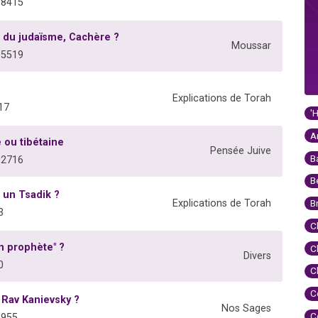
08415
 du judaïsme, Cachère ?
Moussar
05519
Explications de Torah
17
'
A
 ou tibétaine
Pensée Juive
B
02716
B
s un Tsadik ?
Explications de Torah
B
3
C
n prophète" ?
C
Divers
0
C
C
 Rav Kanievsky ?
Nos Sages
C
3955