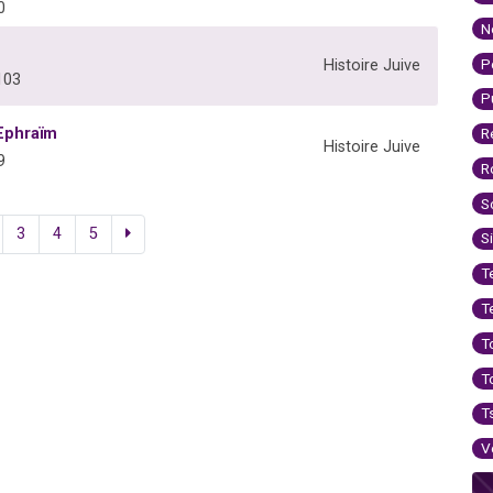
0
N
P
Histoire Juive
103
P
Ephraïm
R
Histoire Juive
9
R
S
3
4
5
S
T
T
T
T
T
V