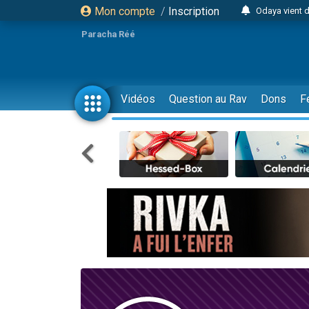
Mon compte
/
Inscription
Odaya vient 
3 personn
Paracha Réé
3 personn
2 personnes 
13 personnes
Vidéos
Question au Rav
Dons
F
12 nouve
30 perso
Il reste 
3 personnes 
2 personnes 
3 personnes 
2 nouvel
8 personn
Nouvelle émis
61 personnes