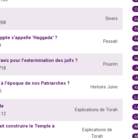
C
Divers
E
208
E
Egypte s'appelle "Haggada" ?
E
Pessah
1
H
H
vis pour l'extermination des juifs ?
Pourim
J
718
J
 à l'époque de nos Patriarches ?
Histoire Juive
K
5
L
le
L
Explications de Torah
112
L
ait construire le Temple à
M
Explications de
M
Torah