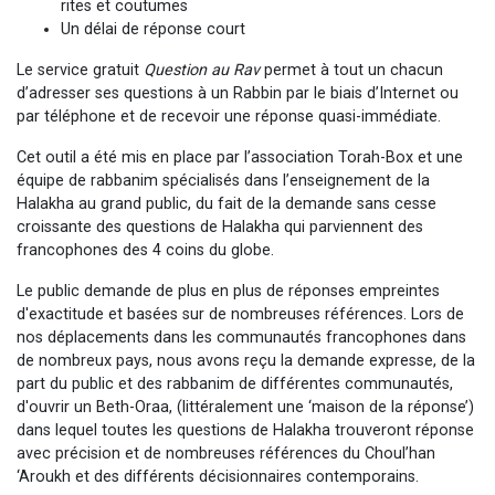
Il reste 49 places pour étudier en groupe sur Zoom
rites et coutumes
Un délai de réponse court
3 personnes viennent de nous rejoindre sur WhatsApp
Le service gratuit
Question au Rav
permet à tout un chacun
2 personnes viennent de nous rejoindre sur WhatsApp
d’adresser ses questions à un Rabbin par le biais d’Internet ou
2 nouvelles musiques dans Torah-Box Music
par téléphone et de recevoir une réponse quasi-immédiate.
6 personnes viennent de nous rejoindre sur WhatsApp
Cet outil a été mis en place par l’association Torah-Box et une
équipe de rabbanim spécialisés dans l’enseignement de la
Halakha au grand public, du fait de la demande sans cesse
croissante des questions de Halakha qui parviennent des
francophones des 4 coins du globe.
Le public demande de plus en plus de réponses empreintes
d'exactitude et basées sur de nombreuses références. Lors de
nos déplacements dans les communautés francophones dans
de nombreux pays, nous avons reçu la demande expresse, de la
part du public et des rabbanim de différentes communautés,
d'ouvrir un Beth-Oraa, (littéralement une ‘maison de la réponse’)
dans lequel toutes les questions de Halakha trouveront réponse
avec précision et de nombreuses références du Choul’han
‘Aroukh et des différents décisionnaires contemporains.