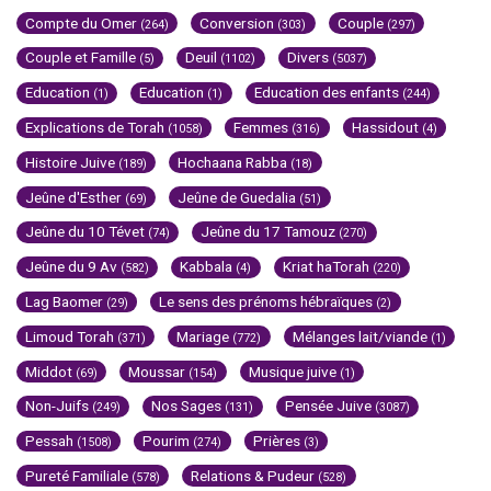
Compte du Omer
Conversion
Couple
(264)
(303)
(297)
Couple et Famille
Deuil
Divers
(5)
(1102)
(5037)
Education
Education
Education des enfants
(1)
(1)
(244)
Explications de Torah
Femmes
Hassidout
(1058)
(316)
(4)
Histoire Juive
Hochaana Rabba
(189)
(18)
Jeûne d'Esther
Jeûne de Guedalia
(69)
(51)
Jeûne du 10 Tévet
Jeûne du 17 Tamouz
(74)
(270)
Jeûne du 9 Av
Kabbala
Kriat haTorah
(582)
(4)
(220)
Lag Baomer
Le sens des prénoms hébraïques
(29)
(2)
Limoud Torah
Mariage
Mélanges lait/viande
(371)
(772)
(1)
Middot
Moussar
Musique juive
(69)
(154)
(1)
Non-Juifs
Nos Sages
Pensée Juive
(249)
(131)
(3087)
Pessah
Pourim
Prières
(1508)
(274)
(3)
Pureté Familiale
Relations & Pudeur
(578)
(528)