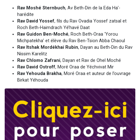
Rav Moshé Sternbuch
, Av Beth-Din de la Eda Ha’-
harédite
Rav David Yossef
, fils du Rav Ovadia Yossef zatsal et
Roch Beth-Haimdrach Yé’havé Daat
Rav Guidon Ben-Moché
, Roch Beth-Oraa ‘Yorou
Michpatekha’ et élève du Rav Ben-Tsion Abba Chaoul
Rav Itshak Mordékhai Rubin
, Dayan au Beth-Din du Rav
Nissim Karelitz
Rav Chlomo Zafrani
, Dayan et Rav de Ohel Moché
Rav David Ostroff
, Moré Oraa de Yéchvivat Mir
Rav Yehouda Brakha
, Moré Oraa et auteur de l’ouvrage
Birkat Yéhouda