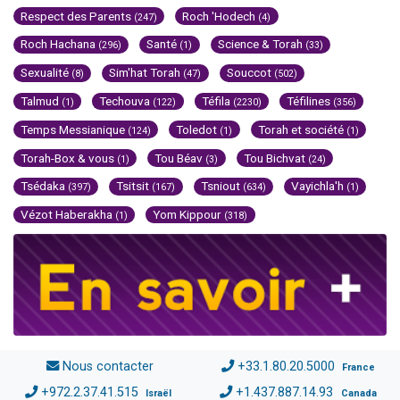
Respect des Parents
Roch 'Hodech
(247)
(4)
Roch Hachana
Santé
Science & Torah
(296)
(1)
(33)
Sexualité
Sim'hat Torah
Souccot
(8)
(47)
(502)
Talmud
Techouva
Téfila
Téfilines
(1)
(122)
(2230)
(356)
Temps Messianique
Toledot
Torah et société
(124)
(1)
(1)
Torah-Box & vous
Tou Béav
Tou Bichvat
(1)
(3)
(24)
Tsédaka
Tsitsit
Tsniout
Vayichla'h
(397)
(167)
(634)
(1)
Vézot Haberakha
Yom Kippour
(1)
(318)
Nous contacter
+33.1.80.20.5000
France
+972.2.37.41.515
+1.437.887.14.93
Israël
Canada