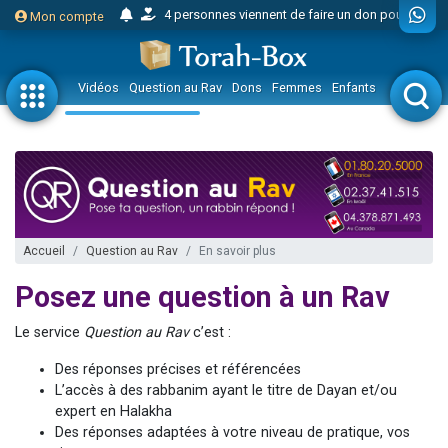
Mon compte
2 personnes viennent de faire un don pour 1 Journée de Vacances Pour les Enfants
17 personnes viennent de demander une bénédiction
Vidéos
Question au Rav
Dons
Femmes
Enfants
Etude sur 
4 personnes viennent de nous rejoindre sur WhatsApp
Il reste 49 places pour étudier en groupe sur Zoom
23 personnes viennent de faire un don pour Diane, 80 ans, dans un appartement insalubre
Eva vient de donner son Maasser
4 personnes viennent de nous rejoindre sur WhatsApp
3 personnes viennent de nous rejoindre sur WhatsApp
Accueil
Question au Rav
En savoir plus
3 personnes viennent de faire un don pour 5 jours de vacances aux Orphelins
Posez une question à un Rav
Odaya vient de donner son Maasser
2 personnes viennent de nous rejoindre sur WhatsApp
Le service
Question au Rav
c’est :
13 personnes viennent de demander une bénédiction
Des réponses précises et référencées
L’accès à des rabbanim ayant le titre de Dayan et/ou
12 nouvelles musiques dans Torah-Box Music
expert en Halakha
30 personnes viennent de faire un don pour Sauvez la jambe de Yohan
Des réponses adaptées à votre niveau de pratique, vos