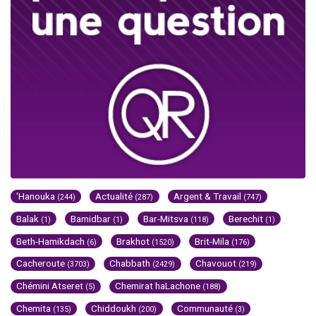
'Hanouka
Actualité
Argent & Travail
(244)
(287)
(747)
Balak
Bamidbar
Bar-Mitsva
Berechit
(1)
(1)
(118)
(1)
Beth-Hamikdach
Brakhot
Brit-Mila
(6)
(1520)
(176)
Cacheroute
Chabbath
Chavouot
(3703)
(2429)
(219)
Chémini Atseret
Chemirat haLachone
(5)
(188)
Chemita
Chiddoukh
Communauté
(135)
(200)
(3)