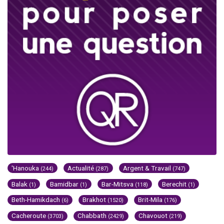
'Hanouka
Actualité
Argent & Travail
(244)
(287)
(747)
Balak
Bamidbar
Bar-Mitsva
Berechit
(1)
(1)
(118)
(1)
Beth-Hamikdach
Brakhot
Brit-Mila
(6)
(1520)
(176)
Cacheroute
Chabbath
Chavouot
(3703)
(2429)
(219)