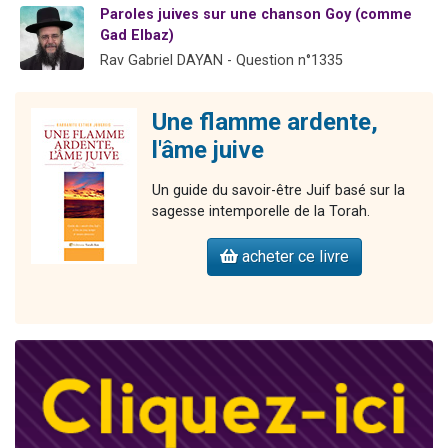
Paroles juives sur une chanson Goy (comme
Nouvelle émission radio : Visions de grandeur n°104 : Le Chabbath et le Birkat Hamazone à travers le temps
Gad Elbaz)
61 personnes viennent de demander une bénédiction
Rav Gabriel DAYAN - Question n°1335
Ariel vient de donner son Maasser
Il reste 49 places pour étudier en groupe sur Zoom
Une flamme ardente,
Eva vient de donner son Maasser
l'âme juive
Un guide du savoir-être Juif basé sur la
sagesse intemporelle de la Torah.
acheter ce livre