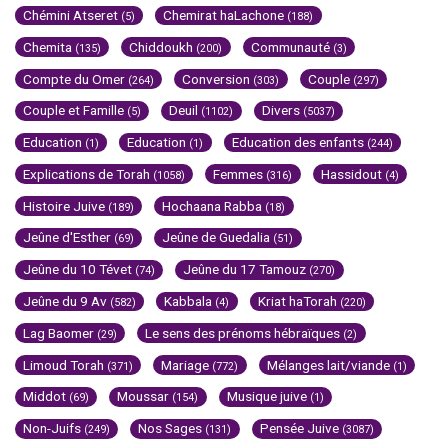
Chémini Atseret
Chemirat haLachone
(5)
(188)
Chemita
Chiddoukh
Communauté
(135)
(200)
(3)
Compte du Omer
Conversion
Couple
(264)
(303)
(297)
Couple et Famille
Deuil
Divers
(5)
(1102)
(5037)
Education
Education
Education des enfants
(1)
(1)
(244)
Explications de Torah
Femmes
Hassidout
(1058)
(316)
(4)
Histoire Juive
Hochaana Rabba
(189)
(18)
Jeûne d'Esther
Jeûne de Guedalia
(69)
(51)
Jeûne du 10 Tévet
Jeûne du 17 Tamouz
(74)
(270)
Jeûne du 9 Av
Kabbala
Kriat haTorah
(582)
(4)
(220)
Lag Baomer
Le sens des prénoms hébraïques
(29)
(2)
Limoud Torah
Mariage
Mélanges lait/viande
(371)
(772)
(1)
Middot
Moussar
Musique juive
(69)
(154)
(1)
Non-Juifs
Nos Sages
Pensée Juive
(249)
(131)
(3087)