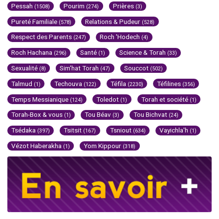
Pessah
Pourim
Prières
(1508)
(274)
(3)
Pureté Familiale
Relations & Pudeur
(578)
(528)
Respect des Parents
Roch 'Hodech
(247)
(4)
Roch Hachana
Santé
Science & Torah
(296)
(1)
(33)
Sexualité
Sim'hat Torah
Souccot
(8)
(47)
(502)
Talmud
Techouva
Téfila
Téfilines
(1)
(122)
(2230)
(356)
Temps Messianique
Toledot
Torah et société
(124)
(1)
(1)
Torah-Box & vous
Tou Béav
Tou Bichvat
(1)
(3)
(24)
Tsédaka
Tsitsit
Tsniout
Vayichla'h
(397)
(167)
(634)
(1)
Vézot Haberakha
Yom Kippour
(1)
(318)