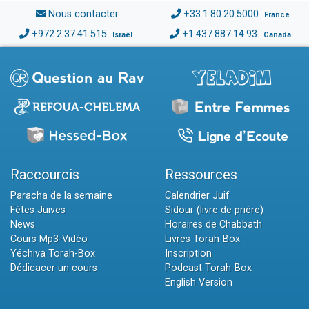
Nous contacter
+33.1.80.20.5000
France
+972.2.37.41.515
+1.437.887.14.93
Israël
Canada
Raccourcis
Ressources
Paracha de la semaine
Calendrier Juif
Fêtes Juives
Sidour (livre de prière)
News
Horaires de Chabbath
Cours Mp3-Vidéo
Livres Torah-Box
Yéchiva Torah-Box
Inscription
Dédicacer un cours
Podcast Torah-Box
English Version