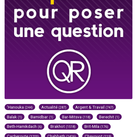
'Hanouka
Actualité
Argent & Travail
(244)
(287)
(747)
Balak
Bamidbar
Bar-Mitsva
Berechit
(1)
(1)
(118)
(1)
Beth-Hamikdach
Brakhot
Brit-Mila
(6)
(1518)
(176)
Cacheroute
Chabbath
Chavouot
(3703)
(2426)
(219)