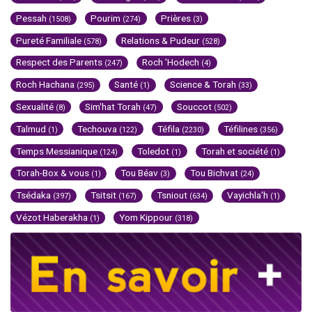
Pessah
Pourim
Prières
(1508)
(274)
(3)
Pureté Familiale
Relations & Pudeur
(578)
(528)
Respect des Parents
Roch 'Hodech
(247)
(4)
Roch Hachana
Santé
Science & Torah
(295)
(1)
(33)
Sexualité
Sim'hat Torah
Souccot
(8)
(47)
(502)
Talmud
Techouva
Téfila
Téfilines
(1)
(122)
(2230)
(356)
Temps Messianique
Toledot
Torah et société
(124)
(1)
(1)
Torah-Box & vous
Tou Béav
Tou Bichvat
(1)
(3)
(24)
Tsédaka
Tsitsit
Tsniout
Vayichla'h
(397)
(167)
(634)
(1)
Vézot Haberakha
Yom Kippour
(1)
(318)