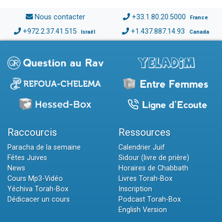
Nous contacter
+33.1.80.20.5000
France
+972.2.37.41.515
+1.437.887.14.93
Israël
Canada
Raccourcis
Ressources
Paracha de la semaine
Calendrier Juif
Fêtes Juives
Sidour (livre de prière)
News
Horaires de Chabbath
Cours Mp3-Vidéo
Livres Torah-Box
Yéchiva Torah-Box
Inscription
Dédicacer un cours
Podcast Torah-Box
English Version