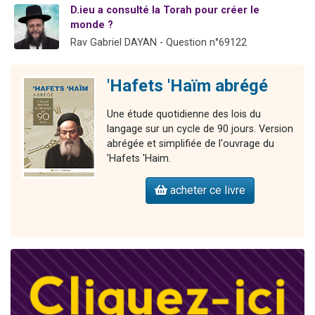
D.ieu a consulté la Torah pour créer le
Dovan vient de donner son Maasser
monde ?
2 personnes viennent de nous rejoindre sur WhatsApp
Rav Gabriel DAYAN - Question n°69122
2 personnes viennent de nous rejoindre sur WhatsApp
Malgorzata vient de donner son Maasser
'Hafets 'Haïm abrégé
3 personnes viennent de nous rejoindre sur WhatsApp
Une étude quotidienne des lois du
langage sur un cycle de 90 jours. Version
abrégée et simplifiée de l'ouvrage du
'Hafets 'Haim.
acheter ce livre