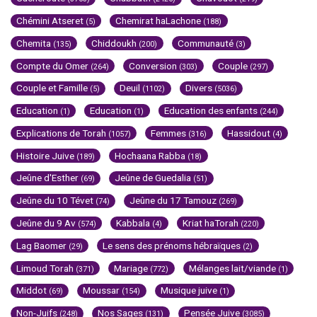
Chémini Atseret
Chemirat haLachone
(5)
(188)
Chemita
Chiddoukh
Communauté
(135)
(200)
(3)
Compte du Omer
Conversion
Couple
(264)
(303)
(297)
Couple et Famille
Deuil
Divers
(5)
(1102)
(5036)
Education
Education
Education des enfants
(1)
(1)
(244)
Explications de Torah
Femmes
Hassidout
(1057)
(316)
(4)
Histoire Juive
Hochaana Rabba
(189)
(18)
Jeûne d'Esther
Jeûne de Guedalia
(69)
(51)
Jeûne du 10 Tévet
Jeûne du 17 Tamouz
(74)
(269)
Jeûne du 9 Av
Kabbala
Kriat haTorah
(574)
(4)
(220)
Lag Baomer
Le sens des prénoms hébraïques
(29)
(2)
Limoud Torah
Mariage
Mélanges lait/viande
(371)
(772)
(1)
Middot
Moussar
Musique juive
(69)
(154)
(1)
Non-Juifs
Nos Sages
Pensée Juive
(248)
(131)
(3085)