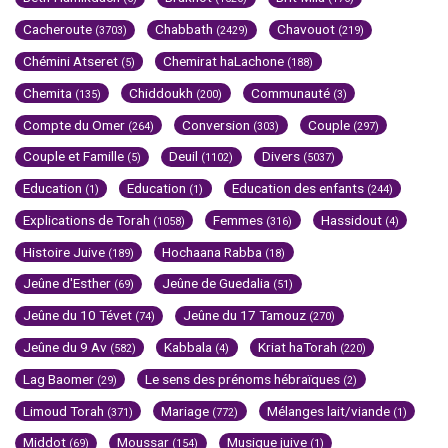
Cacheroute
Chabbath
Chavouot
(3703)
(2429)
(219)
Chémini Atseret
Chemirat haLachone
(5)
(188)
Chemita
Chiddoukh
Communauté
(135)
(200)
(3)
Compte du Omer
Conversion
Couple
(264)
(303)
(297)
Couple et Famille
Deuil
Divers
(5)
(1102)
(5037)
Education
Education
Education des enfants
(1)
(1)
(244)
Explications de Torah
Femmes
Hassidout
(1058)
(316)
(4)
Histoire Juive
Hochaana Rabba
(189)
(18)
Jeûne d'Esther
Jeûne de Guedalia
(69)
(51)
Jeûne du 10 Tévet
Jeûne du 17 Tamouz
(74)
(270)
Jeûne du 9 Av
Kabbala
Kriat haTorah
(582)
(4)
(220)
Lag Baomer
Le sens des prénoms hébraïques
(29)
(2)
Limoud Torah
Mariage
Mélanges lait/viande
(371)
(772)
(1)
Middot
Moussar
Musique juive
(69)
(154)
(1)