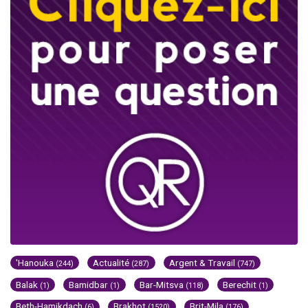
'Hanouka
Actualité
Argent & Travail
(244)
(287)
(747)
Balak
Bamidbar
Bar-Mitsva
Berechit
(1)
(1)
(118)
(1)
Beth-Hamikdach
Brakhot
Brit-Mila
(6)
(1520)
(176)