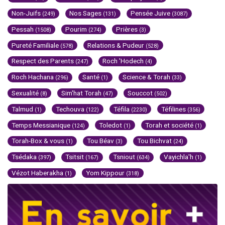
Non-Juifs
Nos Sages
Pensée Juive
(249)
(131)
(3087)
Pessah
Pourim
Prières
(1508)
(274)
(3)
Pureté Familiale
Relations & Pudeur
(578)
(528)
Respect des Parents
Roch 'Hodech
(247)
(4)
Roch Hachana
Santé
Science & Torah
(296)
(1)
(33)
Sexualité
Sim'hat Torah
Souccot
(8)
(47)
(502)
Talmud
Techouva
Téfila
Téfilines
(1)
(122)
(2230)
(356)
Temps Messianique
Toledot
Torah et société
(124)
(1)
(1)
Torah-Box & vous
Tou Béav
Tou Bichvat
(1)
(3)
(24)
Tsédaka
Tsitsit
Tsniout
Vayichla'h
(397)
(167)
(634)
(1)
Vézot Haberakha
Yom Kippour
(1)
(318)