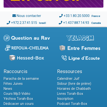
Nous contacter
+33.1.80.20.5000
France
+972.2.37.41.515
+1.437.887.14.93
Israël
Canada
Raccourcis
Ressources
Paracha de la semaine
Calendrier Juif
Fêtes Juives
Sidour (livre de prière)
News
Horaires de Chabbath
Cours Mp3-Vidéo
Livres Torah-Box
Yéchiva Torah-Box
Inscription
Dédicacer un cours
Podcast Torah-Box