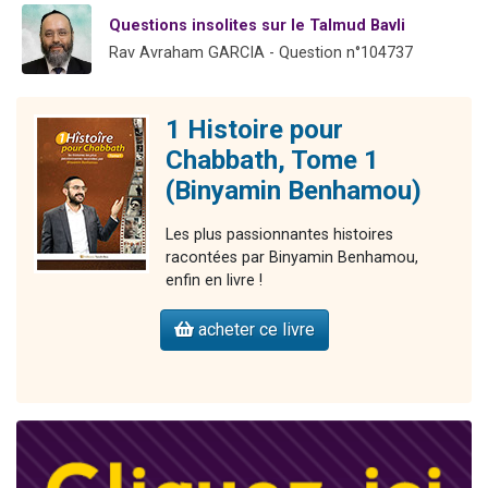
2 personnes viennent de nous rejoindre sur WhatsApp
Questions insolites sur le Talmud Bavli
13 personnes viennent de demander une bénédiction
Rav Avraham GARCIA - Question n°104737
Il reste 49 places pour étudier en groupe sur Zoom
12 nouvelles musiques dans Torah-Box Music
1 Histoire pour
2 personnes viennent de nous rejoindre sur WhatsApp
Chabbath, Tome 1
(Binyamin Benhamou)
Les plus passionnantes histoires
racontées par Binyamin Benhamou,
enfin en livre !
acheter ce livre