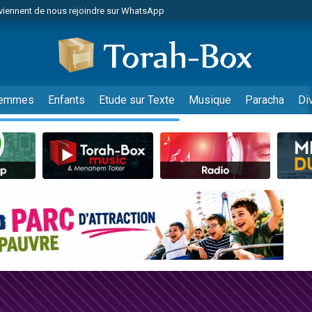
viennent de nous rejoindre sur WhatsApp
viennent de nous rejoindre sur WhatsApp
de donner son Maasser
es viennent de faire un don pour 5 jours de vacances aux Orphelins
es viennent de faire un don pour Diane, 80 ans, dans un appartement insalub
emmes
Enfants
Etude sur Texte
Musique
Paracha
Di
 viennent de demander une bénédiction
viennent de nous rejoindre sur WhatsApp
nnes viennent de faire un don pour Sauvez la jambe de Yohan
49 places pour étudier en groupe sur Zoom
lles musiques dans Torah-Box Music
viennent de nous rejoindre sur WhatsApp
viennent de nous rejoindre sur WhatsApp
viennent de nous rejoindre sur WhatsApp
les musiques dans Torah-Box Music
es viennent de faire un don pour Tsédaka : pauvres d'Israel