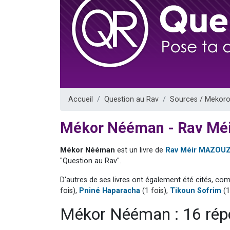
Nouvelle émis
61 personnes
Ariel vient 
Il reste 
Eva vient de
Accueil
Question au Rav
Sources / Mekoro
Mékor Nééman - Rav Mé
Mékor Nééman
est un livre de
Rav Méir MAZOU
"Question au Rav".
D'autres de ses livres ont également été cités, co
fois),
Pniné Haparacha
(1 fois),
Tikoun Sofrim
(1
Mékor Nééman : 16 rép