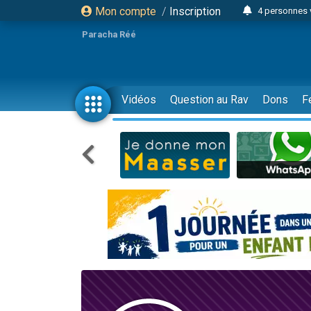
Mon compte
/
Inscription
4 personnes 
3 personnes 
Paracha Réé
Odaya vient 
3 personn
3 personn
Vidéos
Question au Rav
Dons
F
13 personnes
2 personnes 
30 perso
Il reste 
12 nouve
3 personnes 
2 personnes 
3 personnes 
2 nouvel
8 personn