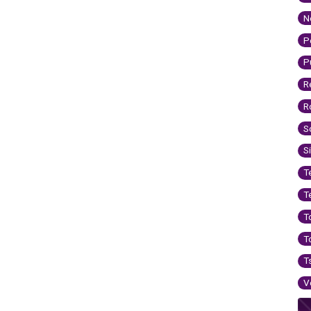
N
P
P
R
R
S
S
T
T
T
T
T
V