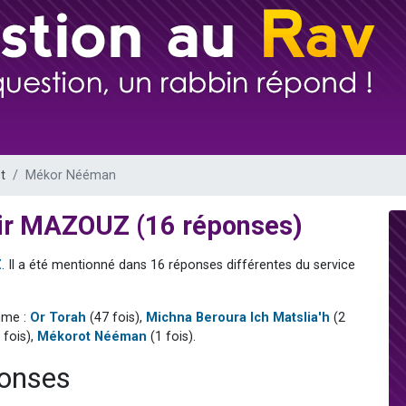
sion radio : Visions de grandeur n°104 : Le Chabbath et le Birkat Hamazone à 
 viennent de demander une bénédiction
de donner son Maasser
49 places pour étudier en groupe sur Zoom
 donner son Maasser
t
Mékor Nééman
ir MAZOUZ (16 réponses)
Z
. Il a été mentionné dans 16 réponses différentes du service
mme :
Or Torah
(47 fois),
Michna Beroura Ich Matslia'h
(2
 fois),
Mékorot Nééman
(1 fois).
onses