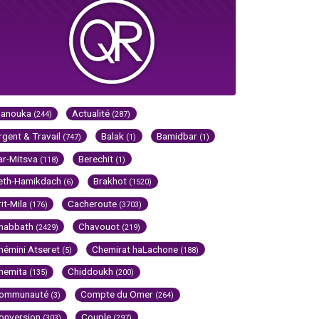
Hanouka
Actualité
(244)
(287)
rgent & Travail
Balak
Bamidbar
(747)
(1)
(1)
ar-Mitsva
Berechit
(118)
(1)
eth-Hamikdach
Brakhot
(6)
(1520)
rit-Mila
Cacheroute
(176)
(3703)
habbath
Chavouot
(2429)
(219)
hémini Atseret
Chemirat haLachone
(5)
(188)
hemita
Chiddoukh
(135)
(200)
ommunauté
Compte du Omer
(3)
(264)
onversion
Couple
(303)
(297)