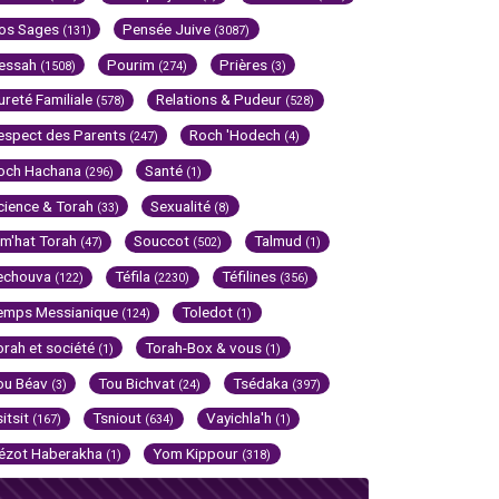
os Sages
Pensée Juive
(131)
(3087)
essah
Pourim
Prières
(1508)
(274)
(3)
ureté Familiale
Relations & Pudeur
(578)
(528)
espect des Parents
Roch 'Hodech
(247)
(4)
och Hachana
Santé
(296)
(1)
cience & Torah
Sexualité
(33)
(8)
im'hat Torah
Souccot
Talmud
(47)
(502)
(1)
echouva
Téfila
Téfilines
(122)
(2230)
(356)
emps Messianique
Toledot
(124)
(1)
orah et société
Torah-Box & vous
(1)
(1)
ou Béav
Tou Bichvat
Tsédaka
(3)
(24)
(397)
sitsit
Tsniout
Vayichla'h
(167)
(634)
(1)
ézot Haberakha
Yom Kippour
(1)
(318)