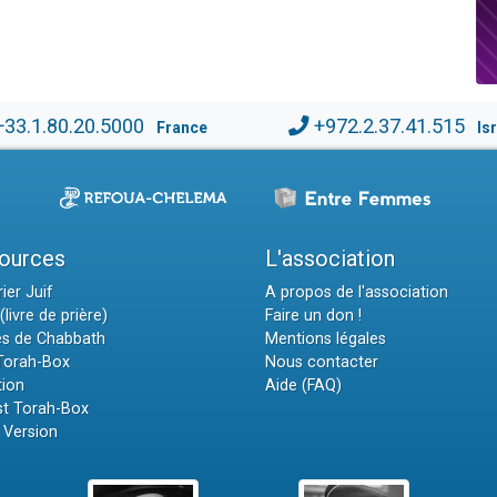
+33.1.80.20.5000
+972.2.37.41.515
France
Is
ources
L'association
ier Juif
A propos de l'association
(livre de prière)
Faire un don !
es de Chabbath
Mentions légales
 Torah-Box
Nous contacter
tion
Aide (FAQ)
t Torah-Box
 Version