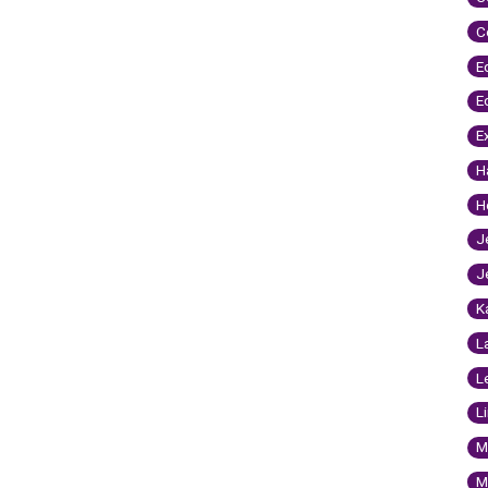
C
E
E
E
H
H
J
J
K
L
L
L
M
M