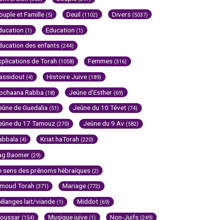
ouple et Famille
Deuil
Divers
(5)
(1102)
(5037)
ducation
Education
(1)
(1)
ducation des enfants
(244)
xplications de Torah
Femmes
(1058)
(316)
assidout
Histoire Juive
(4)
(189)
ochaana Rabba
Jeûne d'Esther
(18)
(69)
eûne de Guedalia
Jeûne du 10 Tévet
(51)
(74)
eûne du 17 Tamouz
Jeûne du 9 Av
(270)
(582)
abbala
Kriat haTorah
(4)
(220)
ag Baomer
(29)
e sens des prénoms hébraïques
(2)
imoud Torah
Mariage
(371)
(772)
élanges lait/viande
Middot
(1)
(69)
oussar
Musique juive
Non-Juifs
(154)
(1)
(249)