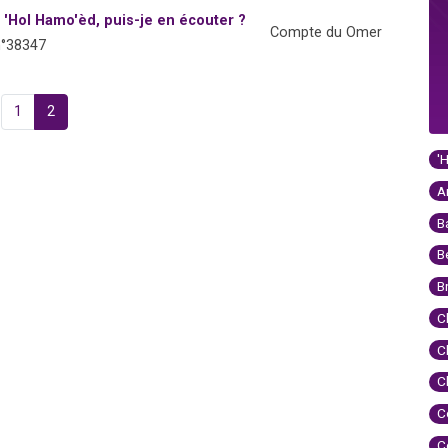
 'Hol Hamo'èd, puis-je en écouter ?
Compte du Omer
n°38347
1
2
'
A
B
B
B
C
C
C
C
C