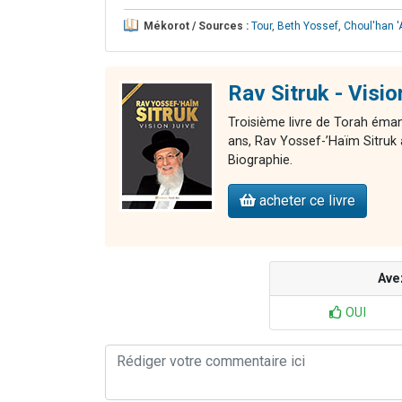
Mékorot / Sources :
Tour
,
Beth Yossef
,
Choul'han '
Rav Sitruk - Visi
Troisième livre de Torah éman
ans, Rav Yossef-’Haïm Sitruk 
Biographie.
acheter ce livre
Ave
OUI