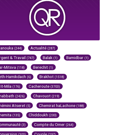
Hanouka
Actualité
(244)
(287)
rgent & Travail
Balak
Bamidbar
(747)
(1)
(1)
ar-Mitsva
Berechit
(118)
(1)
eth-Hamikdach
Brakhot
(6)
(1518)
rit-Mila
Cacheroute
(176)
(3703)
habbath
Chavouot
(2426)
(219)
hémini Atseret
Chemirat haLachone
(5)
(188)
hemita
Chiddoukh
(135)
(200)
ommunauté
Compte du Omer
(3)
(264)
onversion
Couple
(303)
(297)