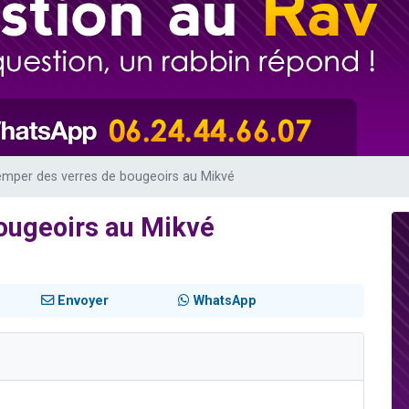
 viennent de demander une bénédiction
49 places pour étudier en groupe sur Zoom
de donner son Maasser
ent de donner son Maasser
viennent de nous rejoindre sur WhatsApp
emper des verres de bougeoirs au Mikvé
ougeoirs au Mikvé
Envoyer
WhatsApp