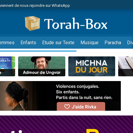
viennent de nous rejoindre sur WhatsApp
de donner son Maasser
es viennent de faire un don pour 5 jours de vacances aux Orphelins
es viennent de faire un don pour Diane, 80 ans, dans un appartement insalub
viennent de nous rejoindre sur WhatsApp
emmes
Enfants
Etude sur Texte
Musique
Paracha
Di
 viennent de demander une bénédiction
nnes viennent de faire un don pour Sauvez la jambe de Yohan
49 places pour étudier en groupe sur Zoom
lles musiques dans Torah-Box Music
viennent de nous rejoindre sur WhatsApp
viennent de nous rejoindre sur WhatsApp
les musiques dans Torah-Box Music
viennent de nous rejoindre sur WhatsApp
es viennent de faire un don pour Tsédaka : pauvres d'Israel
sion radio : Visions de grandeur n°104 : Le Chabbath et le Birkat Hamazone à 