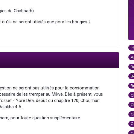
gies de Chabbath).
qu'ils ne seront utilisés que pour les bougies ?
'
A
B
B
B
estion ne seront pas utilisés pour la consommation
nécessaire de les tremper au Mikvé. Dès à présent, vous
C
 Yossef - Yoré Déa, début du chapitre 120, Choul'han
C
Halakha 4-5.
C
hem, pour toute question supplémentaire.
C
C