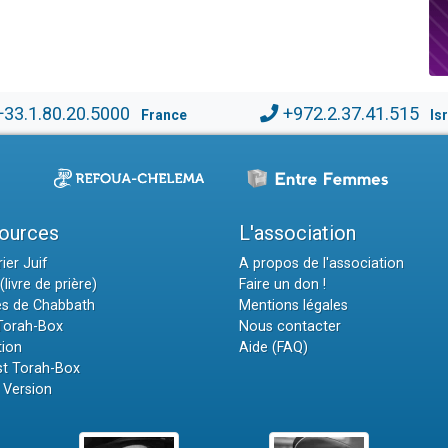
+33.1.80.20.5000
+972.2.37.41.515
France
Is
ources
L'association
ier Juif
A propos de l'association
(livre de prière)
Faire un don !
es de Chabbath
Mentions légales
 Torah-Box
Nous contacter
tion
Aide (FAQ)
t Torah-Box
 Version