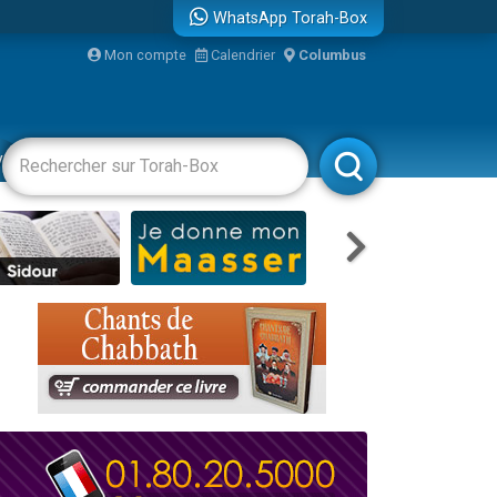
WhatsApp Torah-Box
Mon compte
Calendrier
Columbus
re
vertissements
Livres
Rabbanim
travers le temps