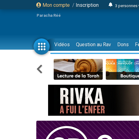
Mon compte
/
Inscription
3 personnes 
Odaya vient 
Paracha Réé
3 personn
3 personn
2 personnes 
Vidéos
Question au Rav
Dons
F
13 personnes
30 perso
Il reste 
12 nouve
3 personnes 
2 personnes 
2 nouvel
3 personnes 
8 personn
Nouvelle émis