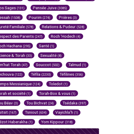
os Sages
Pensée Juive
(131)
(3085)
essah
Pourim
Prières
(1508)
(274)
(3)
ureté Familiale
Relations & Pudeur
(578)
(528)
espect des Parents
Roch 'Hodech
(247)
(4)
och Hachana
Santé
(295)
(1)
cience & Torah
Sexualité
(33)
(8)
im'hat Torah
Souccot
Talmud
(47)
(502)
(1)
echouva
Téfila
Téfilines
(122)
(2230)
(356)
emps Messianique
Toledot
(124)
(1)
orah et société
Torah-Box & vous
(1)
(1)
ou Béav
Tou Bichvat
Tsédaka
(3)
(24)
(397)
sitsit
Tsniout
Vayichla'h
(167)
(634)
(1)
ézot Haberakha
Yom Kippour
(1)
(318)