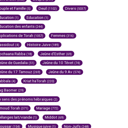
ouple et Famille
Deuil
Divers
(5)
(1102)
(5037)
ducation
Education
(1)
(1)
ducation des enfants
(244)
xplications de Torah
Femmes
(1057)
(316)
assidout
Histoire Juive
(4)
(189)
ochaana Rabba
Jeûne d'Esther
(18)
(69)
eûne de Guedalia
Jeûne du 10 Tévet
(51)
(74)
eûne du 17 Tamouz
Jeûne du 9 Av
(269)
(574)
abbala
Kriat haTorah
(4)
(220)
ag Baomer
(29)
e sens des prénoms hébraïques
(2)
imoud Torah
Mariage
(371)
(772)
élanges lait/viande
Middot
(1)
(69)
oussar
Musique juive
Non-Juifs
(154)
(1)
(248)