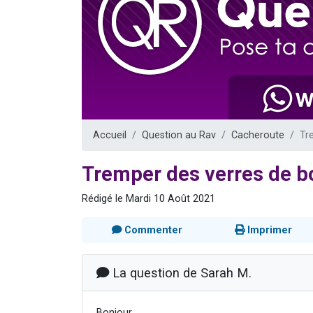
61 personnes
Il reste 
Ariel vient 
Nathaniel vi
4 personnes 
Accueil
Question au Rav
Cacheroute
Tr
Tremper des verres de b
Rédigé le Mardi 10 Août 2021
Commenter
Imprimer
La question de Sarah M.
Bonjour,