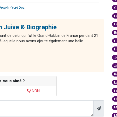
C
Aroukh - Yoré Déa
.
E
E
on Juive & Biographie
E
ant de celui qui fut le Grand-Rabbin de France pendant 21
H
à laquelle nous avons ajouté également une belle
H
J
J
K
z-vous aimé ?
L
L
NON
L
M
M