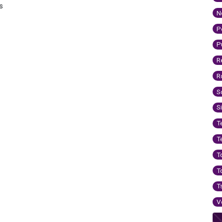
s
N
P
P
R
R
S
S
T
T
T
T
T
V