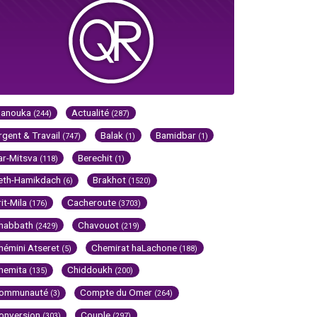
Hanouka
Actualité
(244)
(287)
rgent & Travail
Balak
Bamidbar
(747)
(1)
(1)
ar-Mitsva
Berechit
(118)
(1)
eth-Hamikdach
Brakhot
(6)
(1520)
rit-Mila
Cacheroute
(176)
(3703)
habbath
Chavouot
(2429)
(219)
hémini Atseret
Chemirat haLachone
(5)
(188)
hemita
Chiddoukh
(135)
(200)
ommunauté
Compte du Omer
(3)
(264)
onversion
Couple
(303)
(297)