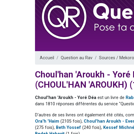
12 nouve
3 personnes 
2 personnes 
2 personnes 
Accueil
Question au Rav
Sources / Mekoro
Choul'han 'Aroukh - Yoré
(CHOUL'HAN 'AROUKH) (
Choul'han 'Aroukh - Yoré Déa
est un livre de
Rab
dans 1810 réponses différentes du service "Questi
D'autres de ses livres ont également été cités, co
Ora'h 'Haim
(2105 fois),
Choul'han Aroukh - Eve
(275 fois),
Beth Yossef
(240 fois),
Kessef Michn
Bedek Habayit
(1 fois).