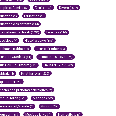
ouple et Famille
Deuil
Divers
(5)
(1102)
(5037)
ducation
Education
(1)
(1)
ducation des enfants
(244)
xplications de Torah
Femmes
(1058)
(316)
assidout
Histoire Juive
(4)
(189)
ochaana Rabba
Jeûne d'Esther
(18)
(69)
eûne de Guedalia
Jeûne du 10 Tévet
(51)
(74)
eûne du 17 Tamouz
Jeûne du 9 Av
(270)
(582)
abbala
Kriat haTorah
(4)
(220)
ag Baomer
(29)
e sens des prénoms hébraïques
(2)
imoud Torah
Mariage
(371)
(772)
élanges lait/viande
Middot
(1)
(69)
oussar
Musique juive
Non-Juifs
(154)
(1)
(249)