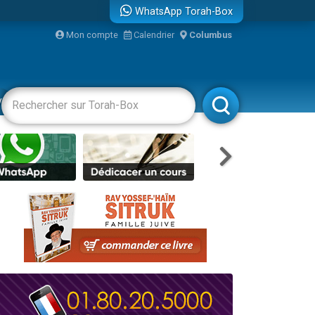
WhatsApp Torah-Box
...
Mon compte
Calendrier
Columbus
vertissements
Livres
Rabbanim
bre