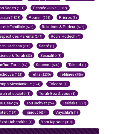
os Sages
Pensée Juive
(131)
(3087)
essah
Pourim
Prières
(1508)
(274)
(3)
ureté Familiale
Relations & Pudeur
(578)
(528)
espect des Parents
Roch 'Hodech
(247)
(4)
och Hachana
Santé
(296)
(1)
cience & Torah
Sexualité
(33)
(8)
im'hat Torah
Souccot
Talmud
(47)
(502)
(1)
echouva
Téfila
Téfilines
(122)
(2230)
(356)
emps Messianique
Toledot
(124)
(1)
orah et société
Torah-Box & vous
(1)
(1)
ou Béav
Tou Bichvat
Tsédaka
(3)
(24)
(397)
sitsit
Tsniout
Vayichla'h
(167)
(634)
(1)
ézot Haberakha
Yom Kippour
(1)
(318)