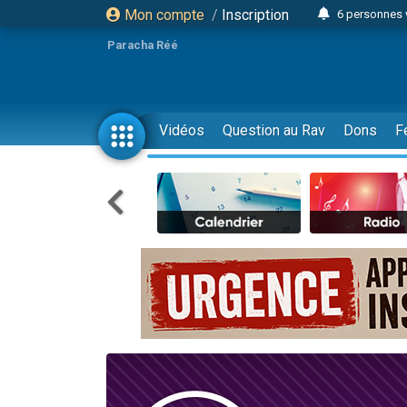
Mon compte
/
Inscription
4 personn
Paracha Réé
2 personn
17 personnes
4 personnes 
Vidéos
Question au Rav
Dons
F
Il reste 
23 person
Eva vient de
4 personnes 
3 personnes 
3 personn
Odaya vient 
13 personnes
2 personnes 
30 perso
Il reste 