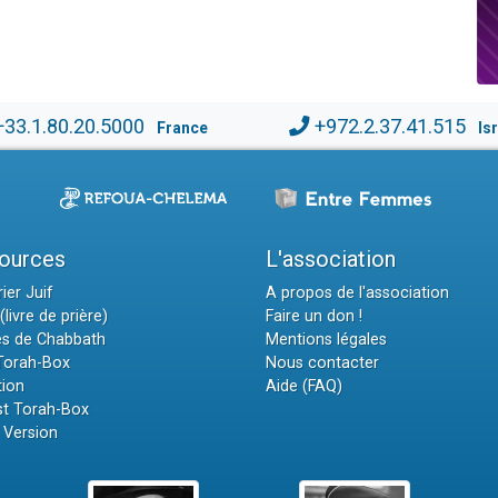
+33.1.80.20.5000
+972.2.37.41.515
France
Is
ources
L'association
ier Juif
A propos de l'association
(livre de prière)
Faire un don !
es de Chabbath
Mentions légales
 Torah-Box
Nous contacter
tion
Aide (FAQ)
t Torah-Box
 Version