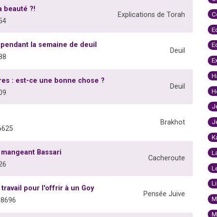
a beauté ?!
C
Explications de Torah
54
E
pendant la semaine de deuil
E
Deuil
88
E
H
res : est-ce une bonne chose ?
Deuil
H
09
J
J
Brakhot
6625
K
en mangeant Bassari
L
Cacheroute
26
L
L
ravail pour l'offrir à un Goy
Pensée Juive
M
08696
M