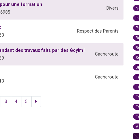
 pour une formation
N
Divers
06985
P
t
P
Respect des Parents
63
R
R
endant des travaux faits par des Goyim !
Cacheroute
S
89
S
Cacheroute
T
13
T
T
3
4
5
T
T
V