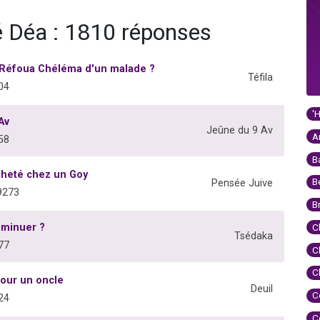
é Déa : 1810 réponses
a Réfoua Chéléma d'un malade ?
Téfila
04
'
Av
Jeûne du 9 Av
A
58
B
cheté chez un Goy
B
Pensée Juive
9273
B
iminuer ?
C
Tsédaka
77
C
C
pour un oncle
Deuil
C
24
C