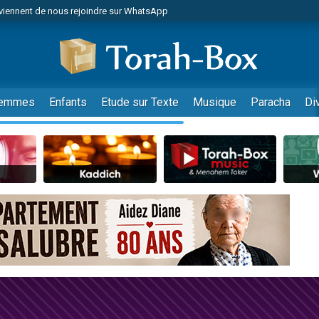
es viennent de faire un don pour Reloger Rivka, 6 enfants, victime de violences
es viennent de faire un don pour 1 Journée de Vacances Pour les Enfants
 viennent de demander une bénédiction
viennent de nous rejoindre sur WhatsApp
emmes
Enfants
Etude sur Texte
Musique
Paracha
Di
49 places pour étudier en groupe sur Zoom
nes viennent de faire un don pour Diane, 80 ans, dans un appartement insalu
 donner son Maasser
viennent de nous rejoindre sur WhatsApp
viennent de nous rejoindre sur WhatsApp
es viennent de faire un don pour 5 jours de vacances aux Orphelins
de donner son Maasser
 viennent de demander une bénédiction
viennent de nous rejoindre sur WhatsApp
nnes viennent de faire un don pour Sauvez la jambe de Yohan
49 places pour étudier en groupe sur Zoom