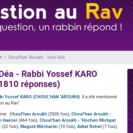
lles musiques dans Torah-Box Music
viennent de nous rejoindre sur WhatsApp
viennent de nous rejoindre sur WhatsApp
viennent de nous rejoindre sur WhatsApp
t
Choul'han 'Aroukh - Yoré Déa
 Déa - Rabbi Yossef KARO
1810 réponses)
bi Yossef KARO (CHOUL'HAN 'AROUKH)
. Il a été mentionné
on au Rav".
mme :
Choul'han Aroukh
(2505 fois),
Choul'han Aroukh -
n Haézer
(464 fois),
Choul'han Aroukh - 'Hochen Michpat
é
(22 fois),
Maguid Mécharim
(10 fois),
Avkat Rohel
(7 fois),