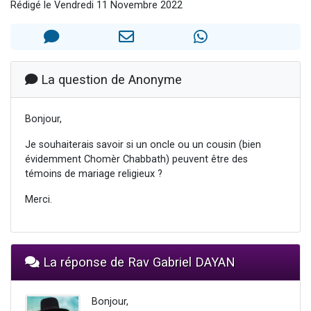
Rédigé le Vendredi 11 Novembre 2022
Il reste 49 places pour étudier en groupe sur Zoom
12 nouvelles musiques dans Torah-Box Music
3 personnes viennent de nous rejoindre sur WhatsApp
2 personnes viennent de nous rejoindre sur WhatsApp
La question de Anonyme
2 personnes viennent de nous rejoindre sur WhatsApp
Bonjour,
Je souhaiterais savoir si un oncle ou un cousin (bien
évidemment Chomèr Chabbath) peuvent être des
témoins de mariage religieux ?
Merci.
La réponse de Rav Gabriel DAYAN
Bonjour,