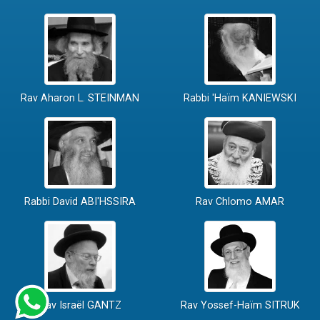
Rav Aharon L. STEINMAN
Rabbi 'Haïm KANIEWSKI
Rabbi David ABI'HSSIRA
Rav Chlomo AMAR
Rav Israël GANTZ
Rav Yossef-Haïm SITRUK