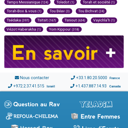
Temps Messianique
Toledot
Torah et société
(124)
(1)
(1)
Torah-Box & vous
Tou Béav
Tou Bichvat
(1)
(3)
(24)
Tsédaka
Tsitsit
Tsniout
Vayichla'h
(397)
(167)
(634)
(1)
Vézot Haberakha
Yom Kippour
(1)
(318)
Nous contacter
+33.1.80.20.5000
France
+972.2.37.41.515
+1.437.887.14.93
Israël
Canada