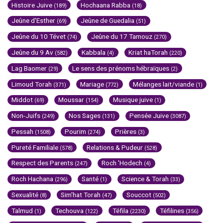
Histoire Juive
Hochaana Rabba
(189)
(18)
Jeûne d'Esther
Jeûne de Guedalia
(69)
(51)
Jeûne du 10 Tévet
Jeûne du 17 Tamouz
(74)
(270)
Jeûne du 9 Av
Kabbala
Kriat haTorah
(582)
(4)
(220)
Lag Baomer
Le sens des prénoms hébraïques
(29)
(2)
Limoud Torah
Mariage
Mélanges lait/viande
(371)
(772)
(1)
Middot
Moussar
Musique juive
(69)
(154)
(1)
Non-Juifs
Nos Sages
Pensée Juive
(249)
(131)
(3087)
Pessah
Pourim
Prières
(1508)
(274)
(3)
Pureté Familiale
Relations & Pudeur
(578)
(528)
Respect des Parents
Roch 'Hodech
(247)
(4)
Roch Hachana
Santé
Science & Torah
(296)
(1)
(33)
Sexualité
Sim'hat Torah
Souccot
(8)
(47)
(502)
Talmud
Techouva
Téfila
Téfilines
(1)
(122)
(2230)
(356)