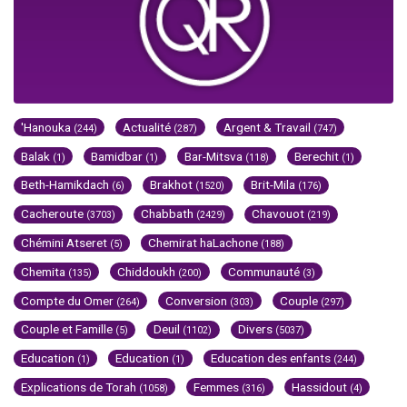
'Hanouka
Actualité
Argent & Travail
(244)
(287)
(747)
Balak
Bamidbar
Bar-Mitsva
Berechit
(1)
(1)
(118)
(1)
Beth-Hamikdach
Brakhot
Brit-Mila
(6)
(1520)
(176)
Cacheroute
Chabbath
Chavouot
(3703)
(2429)
(219)
Chémini Atseret
Chemirat haLachone
(5)
(188)
Chemita
Chiddoukh
Communauté
(135)
(200)
(3)
Compte du Omer
Conversion
Couple
(264)
(303)
(297)
Couple et Famille
Deuil
Divers
(5)
(1102)
(5037)
Education
Education
Education des enfants
(1)
(1)
(244)
Explications de Torah
Femmes
Hassidout
(1058)
(316)
(4)