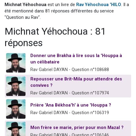
Michnat Yéhochoua
est un livre de
Rav Yéhochoua 'HILO
. Il a
Il reste 49 places pour étudier en groupe sur Zoom
été mentionné dans 81 réponses différentes du service
12 nouvelles musiques dans Torah-Box Music
"Question au Rav".
3 personnes viennent de nous rejoindre sur WhatsApp
Michnat Yéhochoua : 81
2 personnes viennent de nous rejoindre sur WhatsApp
réponses
2 personnes viennent de nous rejoindre sur WhatsApp
Donner une Brakha à lire sous la 'Houppa à
un célibataire
Rav Gabriel DAYAN - Question n°108688
Repousser une Brit-Mila pour attendre des
convives ?
Rav Gabriel DAYAN - Question n°107974
Prière "Ana Békhoa'h" à une 'Houppa ?
Rav Gabriel DAYAN - Question n°106319
Mon frère se marie, prier pour mon Mazal ?
Rav Gabriel DAYAN - Question n°106146