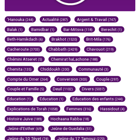
'Hanouka
Actualité
Argent & Travail
(244)
(287)
(747)
Balak
Bamidbar
Bar-Mitsva
Berechit
(1)
(1)
(118)
(1)
Beth-Hamikdach
Brakhot
Brit-Mila
(6)
(1520)
(176)
Cacheroute
Chabbath
Chavouot
(3703)
(2429)
(219)
Chémini Atseret
Chemirat haLachone
(5)
(188)
Chemita
Chiddoukh
Communauté
(135)
(200)
(3)
Compte du Omer
Conversion
Couple
(264)
(303)
(297)
Couple et Famille
Deuil
Divers
(5)
(1102)
(5037)
Education
Education
Education des enfants
(1)
(1)
(244)
Explications de Torah
Femmes
Hassidout
(1058)
(316)
(4)
Histoire Juive
Hochaana Rabba
(189)
(18)
Jeûne d'Esther
Jeûne de Guedalia
(69)
(51)
Jeûne du 10 Tévet
Jeûne du 17 Tamouz
(74)
(270)