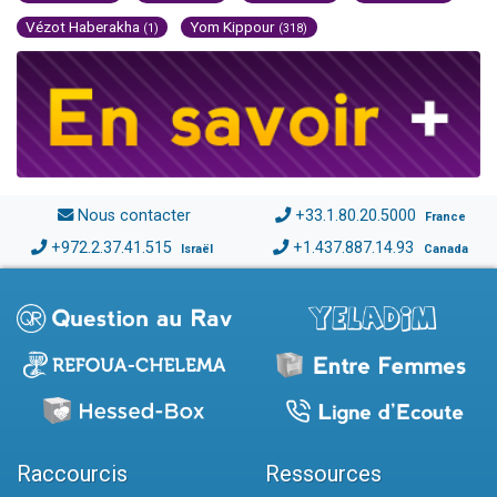
Vézot Haberakha
Yom Kippour
(1)
(318)
Nous contacter
+33.1.80.20.5000
France
+972.2.37.41.515
+1.437.887.14.93
Israël
Canada
Raccourcis
Ressources