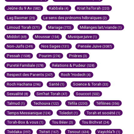
Jeûne du 9 Av
Kabbala
Kriat haTorah
(582)
(4)
(220)
Lag Baomer
Le sens des prénoms hébraïques
(29)
(2)
Limoud Torah
Mariage
Mélanges lait/viande
(371)
(772)
(1)
Middot
Moussar
Musique juive
(69)
(154)
(1)
Non-Juifs
Nos Sages
Pensée Juive
(249)
(131)
(3087)
Pessah
Pourim
Prières
(1508)
(274)
(3)
Pureté Familiale
Relations & Pudeur
(578)
(528)
Respect des Parents
Roch 'Hodech
(247)
(4)
Roch Hachana
Santé
Science & Torah
(296)
(1)
(33)
Sexualité
Sim'hat Torah
Souccot
(8)
(47)
(502)
Talmud
Techouva
Téfila
Téfilines
(1)
(122)
(2230)
(356)
Temps Messianique
Toledot
Torah et société
(124)
(1)
(1)
Torah-Box & vous
Tou Béav
Tou Bichvat
(1)
(3)
(24)
Tsédaka
Tsitsit
Tsniout
Vayichla'h
(397)
(167)
(634)
(1)