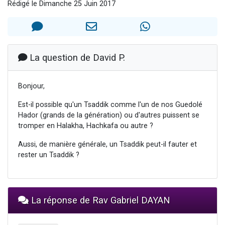
Rédigé le Dimanche 25 Juin 2017
Nouvelle émission radio : Visions de grandeur n°104 : Le Chabbath et le Birkat Hamazone à travers le temps
61 personnes viennent de demander une bénédiction
Ariel vient de donner son Maasser
Il reste 49 places pour étudier en groupe sur Zoom
La question de David P.
Eva vient de donner son Maasser
Bonjour,
Est-il possible qu'un Tsaddik comme l'un de nos Guedolé
Hador (grands de la génération) ou d'autres puissent se
tromper en Halakha, Hachkafa ou autre ?
Aussi, de manière générale, un Tsaddik peut-il fauter et
rester un Tsaddik ?
La réponse de Rav Gabriel DAYAN