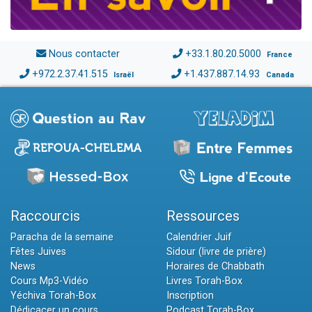
Nous contacter
+33.1.80.20.5000
France
+972.2.37.41.515
+1.437.887.14.93
Israël
Canada
Raccourcis
Ressources
Paracha de la semaine
Calendrier Juif
Fêtes Juives
Sidour (livre de prière)
News
Horaires de Chabbath
Cours Mp3-Vidéo
Livres Torah-Box
Yéchiva Torah-Box
Inscription
Dédicacer un cours
Podcast Torah-Box