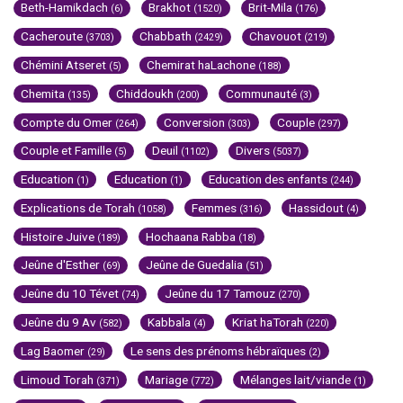
Beth-Hamikdach
Brakhot
Brit-Mila
(6)
(1520)
(176)
Cacheroute
Chabbath
Chavouot
(3703)
(2429)
(219)
Chémini Atseret
Chemirat haLachone
(5)
(188)
Chemita
Chiddoukh
Communauté
(135)
(200)
(3)
Compte du Omer
Conversion
Couple
(264)
(303)
(297)
Couple et Famille
Deuil
Divers
(5)
(1102)
(5037)
Education
Education
Education des enfants
(1)
(1)
(244)
Explications de Torah
Femmes
Hassidout
(1058)
(316)
(4)
Histoire Juive
Hochaana Rabba
(189)
(18)
Jeûne d'Esther
Jeûne de Guedalia
(69)
(51)
Jeûne du 10 Tévet
Jeûne du 17 Tamouz
(74)
(270)
Jeûne du 9 Av
Kabbala
Kriat haTorah
(582)
(4)
(220)
Lag Baomer
Le sens des prénoms hébraïques
(29)
(2)
Limoud Torah
Mariage
Mélanges lait/viande
(371)
(772)
(1)