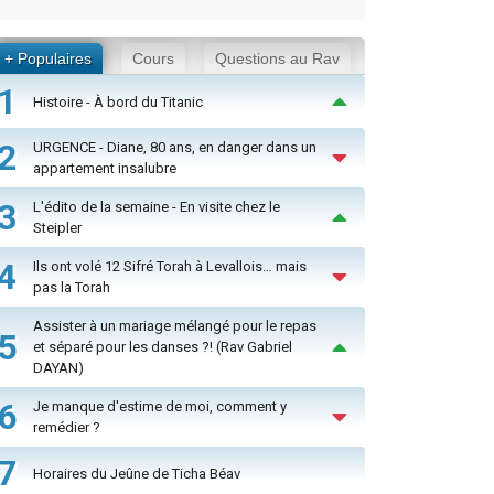
+ Populaires
Cours
Questions au Rav
1
Histoire - À bord du Titanic
2
URGENCE - Diane, 80 ans, en danger dans un
appartement insalubre
3
L'édito de la semaine - En visite chez le
Steipler
4
Ils ont volé 12 Sifré Torah à Levallois… mais
pas la Torah
Assister à un mariage mélangé pour le repas
5
et séparé pour les danses ?! (Rav Gabriel
DAYAN)
6
Je manque d'estime de moi, comment y
remédier ?
7
Horaires du Jeûne de Ticha Béav