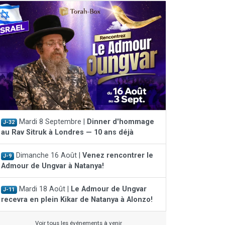
Mardi 8 Septembre |
Dinner d'hommage
J-32
au Rav Sitruk à Londres — 10 ans déjà
Dimanche 16 Août |
Venez rencontrer le
J-9
Admour de Ungvar à Natanya!
Mardi 18 Août |
Le Admour de Ungvar
J-11
recevra en plein Kikar de Natanya à Alonzo!
Voir tous les événements à venir