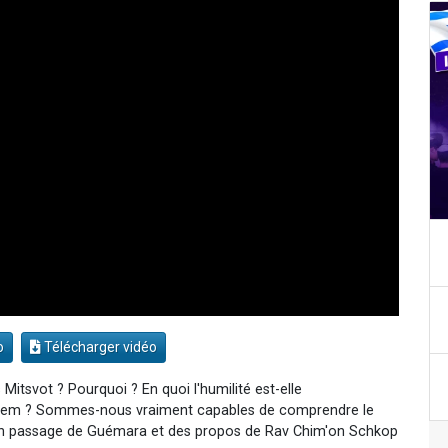
o
Télécharger vidéo
 Mitsvot ? Pourquoi ? En quoi l'humilité est-elle
achem ? Sommes-nous vraiment capables de comprendre le
 un passage de Guémara et des propos de Rav Chim'on Schkop