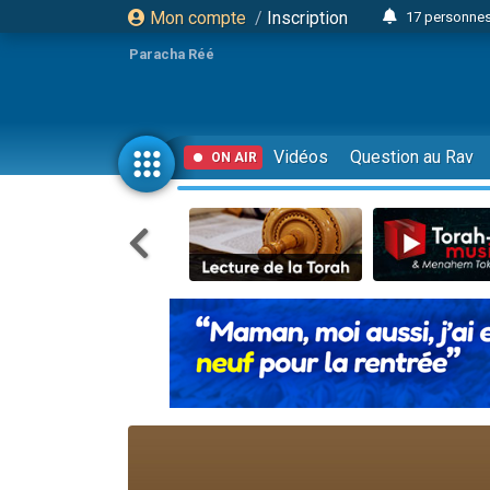
Mon compte
/
Inscription
17 personnes
Il reste 
Paracha Réé
23 person
Eva vient de
4 personnes 
Vidéos
Question au Rav
ON AIR
3 personnes 
Odaya vient 
3 personn
2 personnes 
13 personnes
Il reste 
30 perso
12 nouve
3 personnes 
2 personnes 