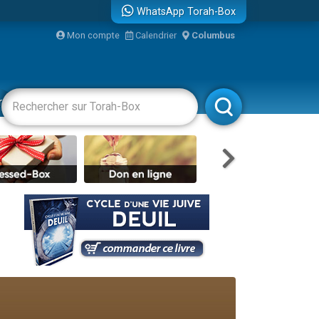
WhatsApp Torah-Box
Mon compte
Calendrier
Columbus
bre
racha
Divertissements
Livres
Rabbanim