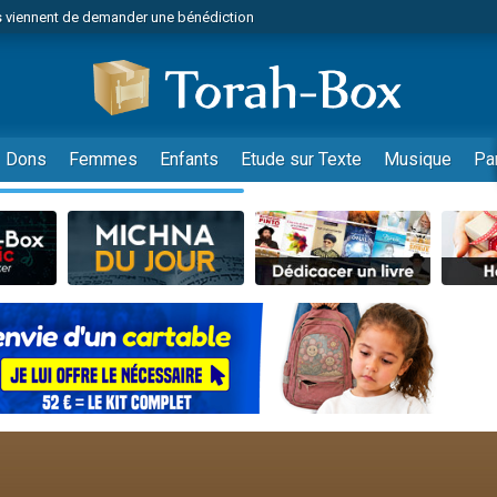
 viennent de demander une bénédiction
49 places pour étudier en groupe sur Zoom
nes viennent de faire un don pour Diane, 80 ans, dans un appartement insalu
 donner son Maasser
viennent de nous rejoindre sur WhatsApp
Dons
Femmes
Enfants
Etude sur Texte
Musique
Pa
viennent de nous rejoindre sur WhatsApp
de donner son Maasser
es viennent de faire un don pour 5 jours de vacances aux Orphelins
viennent de nous rejoindre sur WhatsApp
 viennent de demander une bénédiction
49 places pour étudier en groupe sur Zoom
nnes viennent de faire un don pour Sauvez la jambe de Yohan
lles musiques dans Torah-Box Music
viennent de nous rejoindre sur WhatsApp
viennent de nous rejoindre sur WhatsApp