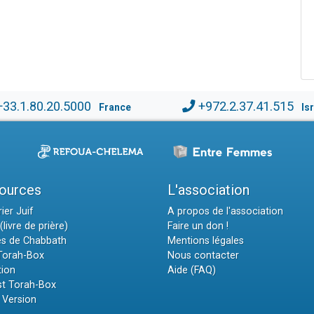
+33.1.80.20.5000
+972.2.37.41.515
France
Is
ources
L'association
ier Juif
A propos de l'association
(livre de prière)
Faire un don !
es de Chabbath
Mentions légales
 Torah-Box
Nous contacter
tion
Aide (FAQ)
t Torah-Box
 Version