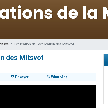
viennent de nous rejoindre sur WhatsApp
les musiques dans Torah-Box Music
es viennent de faire un don pour Tsédaka : pauvres d'Israel
sion radio : Visions de grandeur n°104 : Le Chabbath et le Birkat Hamazone à 
viennent de nous rejoindre sur WhatsApp
Mitsva
Explication de l'explication des Mitsvot
ion des Mitsvot
Envoyer
WhatsApp