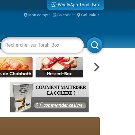
WhatsApp Torah-Box
...
Mon compte
Calendrier
Columbus
vertissements
Livres
Rabbanim
bre