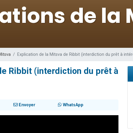
49 places pour étudier en groupe sur Zoom
lles musiques dans Torah-Box Music
viennent de nous rejoindre sur WhatsApp
viennent de nous rejoindre sur WhatsApp
viennent de nous rejoindre sur WhatsApp
Mitsva
Explication de la Mitsva de Ribbit (interdiction du prêt à intér
e Ribbit (interdiction du prêt à
Envoyer
WhatsApp