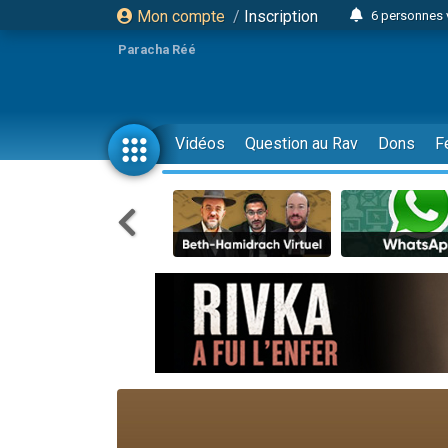
Mon compte
/
Inscription
6 personnes 
4 personn
Paracha Réé
2 personn
17 personnes
4 personnes 
Vidéos
Question au Rav
Dons
F
Il reste 
23 person
Eva vient de
4 personnes 
3 personnes 
3 personn
Odaya vient 
13 personnes
2 personnes 
30 perso