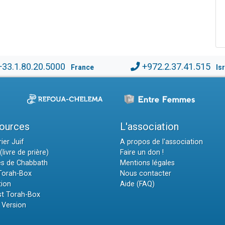
+33.1.80.20.5000
+972.2.37.41.515
France
Is
ources
L'association
ier Juif
A propos de l'association
(livre de prière)
Faire un don !
es de Chabbath
Mentions légales
 Torah-Box
Nous contacter
tion
Aide (FAQ)
t Torah-Box
 Version