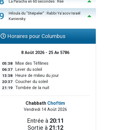
8
La Paracha en 60 secondes : Réé
9
Hiloula du "Steïpeler" : Rabbi Ya’acov Israël
Kanievsky
Horaires pour Columbus
8 Août 2026 - 25 Av 5786
05:38
Mise des Téfilines
06:37
Lever du soleil
13:38
Heure de milieu du jour
20:37
Coucher du soleil
21:19
Tombée de la nuit
Chabbath
Choftim
Vendredi 14 Août 2026
Entrée à
20:11
Sortie à
21:12