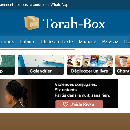
viennent de nous rejoindre sur WhatsApp
es viennent de faire un don pour Reloger Rivka, 6 enfants, victime de violences
es viennent de faire un don pour 1 Journée de Vacances Pour les Enfants
 viennent de demander une bénédiction
viennent de nous rejoindre sur WhatsApp
emmes
Enfants
Etude sur Texte
Musique
Paracha
Di
49 places pour étudier en groupe sur Zoom
nes viennent de faire un don pour Diane, 80 ans, dans un appartement insalu
 donner son Maasser
viennent de nous rejoindre sur WhatsApp
viennent de nous rejoindre sur WhatsApp
es viennent de faire un don pour 5 jours de vacances aux Orphelins
de donner son Maasser
 viennent de demander une bénédiction
viennent de nous rejoindre sur WhatsApp
nnes viennent de faire un don pour Sauvez la jambe de Yohan