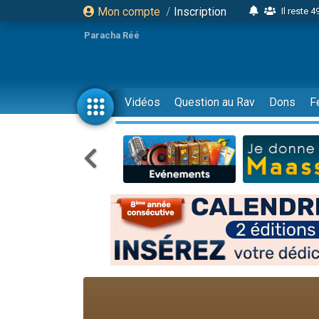
Mon compte
/
Inscription
Il reste 
16 person
Paracha Réé
2 personnes 
6 personnes 
4 personn
Vidéos
Question au Rav
Dons
F
2 personn
17 personnes
4 personnes 
Il reste 
Eva vient de
4 personnes 
3 personnes 
Odaya vient 
3 personn
2 personnes 