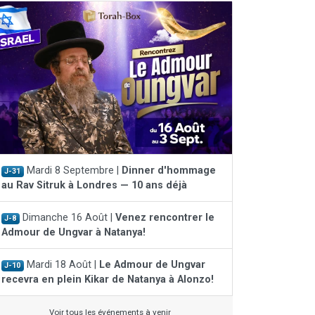
Mardi 8 Septembre |
Dinner d'hommage
J-31
au Rav Sitruk à Londres — 10 ans déjà
Dimanche 16 Août |
Venez rencontrer le
J-8
Admour de Ungvar à Natanya!
Mardi 18 Août |
Le Admour de Ungvar
J-10
recevra en plein Kikar de Natanya à Alonzo!
Voir tous les événements à venir