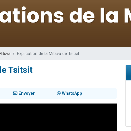
 viennent de demander une bénédiction
nnes viennent de faire un don pour Sauvez la jambe de Yohan
49 places pour étudier en groupe sur Zoom
lles musiques dans Torah-Box Music
 viennent de demander une bénédiction
Mitsva
Explication de la Mitsva de Tsitsit
e Tsitsit
Envoyer
WhatsApp