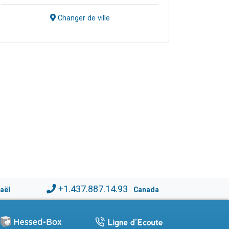
Changer de ville
+1.437.887.14.93
raël
Canada