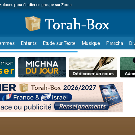
49 places pour étudier en groupe sur Zoom
nes viennent de faire un don pour Diane, 80 ans, dans un appartement insalu
viennent de nous rejoindre sur WhatsApp
viennent de nous rejoindre sur WhatsApp
es viennent de faire un don pour Reloger Rivka, 6 enfants, victime de violences
emmes
Enfants
Etude sur Texte
Musique
Paracha
Di
es viennent de faire un don pour 1 Journée de Vacances Pour les Enfants
 viennent de demander une bénédiction
viennent de nous rejoindre sur WhatsApp
49 places pour étudier en groupe sur Zoom
 donner son Maasser
viennent de nous rejoindre sur WhatsApp
viennent de nous rejoindre sur WhatsApp
de donner son Maasser
es viennent de faire un don pour 5 jours de vacances aux Orphelins
viennent de nous rejoindre sur WhatsApp