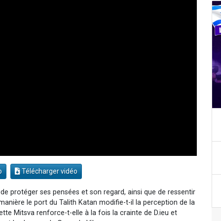
o
Télécharger vidéo
 de protéger ses pensées et son regard, ainsi que de ressentir
 manière le port du Talith Katan modifie-t-il la perception de la
te Mitsva renforce-t-elle à la fois la crainte de D.ieu et