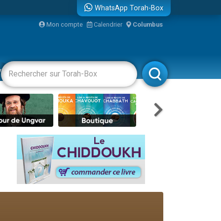
WhatsApp Torah-Box
bre
Mon compte
Calendrier
Columbus
...
vertissements
Livres
Rabbanim