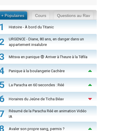
+ Populaires
Cours
Questions au Rav
1
Histoire - À bord du Titanic
2
URGENCE - Diane, 80 ans, en danger dans un
appartement insalubre
3
Mitsva en panique 😨 Arriver à l'heure à la Téfila
4
Panique à la boulangerie Cachère
5
La Paracha en 60 secondes : Réé
6
Horaires du Jeûne de Ticha Béav
7
Résumé de la Paracha Réé en animation Vidéo
IA
8
Avaler son propre sang, permis ?