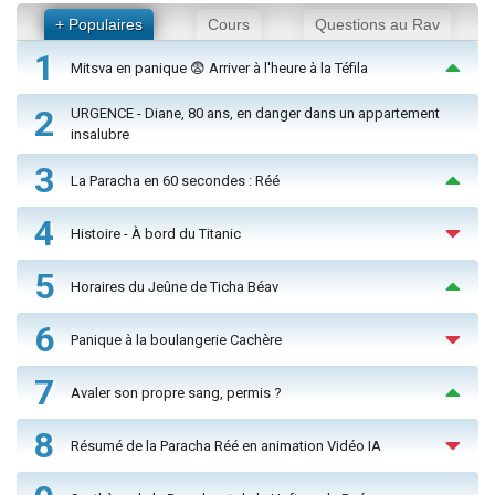
+ Populaires
Cours
Questions au Rav
1
Mitsva en panique 😨 Arriver à l'heure à la Téfila
2
URGENCE - Diane, 80 ans, en danger dans un appartement
insalubre
3
La Paracha en 60 secondes : Réé
4
Histoire - À bord du Titanic
5
Horaires du Jeûne de Ticha Béav
6
Panique à la boulangerie Cachère
7
Avaler son propre sang, permis ?
8
Résumé de la Paracha Réé en animation Vidéo IA