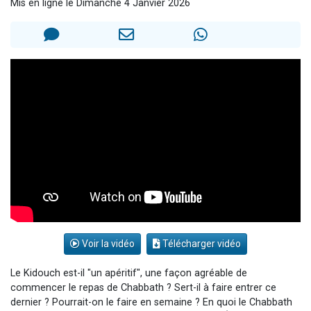
Mis en ligne le Dimanche 4 Janvier 2026
2 personnes viennent de nous rejoindre sur WhatsApp
13 personnes viennent de demander une bénédiction
Il reste 49 places pour étudier en groupe sur Zoom
12 nouvelles musiques dans Torah-Box Music
2 personnes viennent de nous rejoindre sur WhatsApp
Voir la vidéo
Télécharger vidéo
Le Kidouch est-il "un apéritif", une façon agréable de
commencer le repas de Chabbath ? Sert-il à faire entrer ce
dernier ? Pourrait-on le faire en semaine ? En quoi le Chabbath