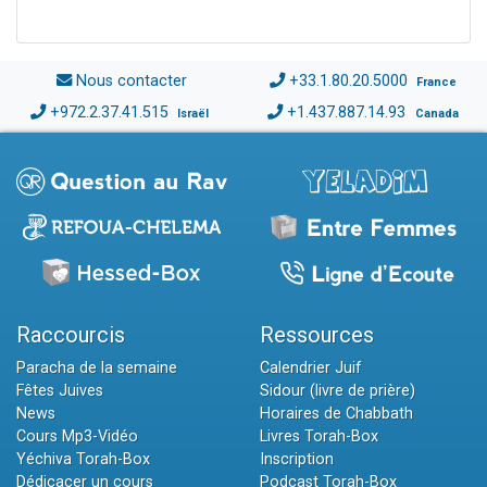
Nous contacter
+33.1.80.20.5000
France
+972.2.37.41.515
+1.437.887.14.93
Israël
Canada
Raccourcis
Ressources
Paracha de la semaine
Calendrier Juif
Fêtes Juives
Sidour (livre de prière)
News
Horaires de Chabbath
Cours Mp3-Vidéo
Livres Torah-Box
Yéchiva Torah-Box
Inscription
Dédicacer un cours
Podcast Torah-Box