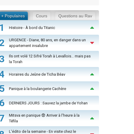
+ Populaires
Cours
Questions au Rav
1
Histoire - À bord du Titanic
2
URGENCE - Diane, 80 ans, en danger dans un
appartement insalubre
3
Ils ont volé 12 Sifré Torah à Levallois… mais pas
la Torah
4
Horaires du Jeûne de Ticha Béav
5
Panique à la boulangerie Cachère
6
DERNIERS JOURS : Sauvez la jambe de Yohan
7
Mitsva en panique 😨 Arriver à l'heure à la
Téfila
L'édito de la semaine - En visite chez le