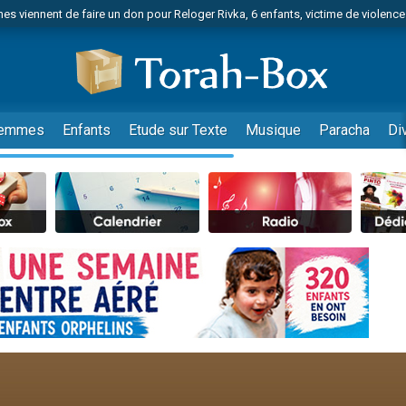
es viennent de faire un don pour Reloger Rivka, 6 enfants, victime de violences
es viennent de faire un don pour 1 Journée de Vacances Pour les Enfants
 viennent de demander une bénédiction
viennent de nous rejoindre sur WhatsApp
49 places pour étudier en groupe sur Zoom
emmes
Enfants
Etude sur Texte
Musique
Paracha
Di
nes viennent de faire un don pour Diane, 80 ans, dans un appartement insalu
 donner son Maasser
viennent de nous rejoindre sur WhatsApp
viennent de nous rejoindre sur WhatsApp
es viennent de faire un don pour 5 jours de vacances aux Orphelins
de donner son Maasser
viennent de nous rejoindre sur WhatsApp
 viennent de demander une bénédiction
lles musiques dans Torah-Box Music
nnes viennent de faire un don pour Sauvez la jambe de Yohan