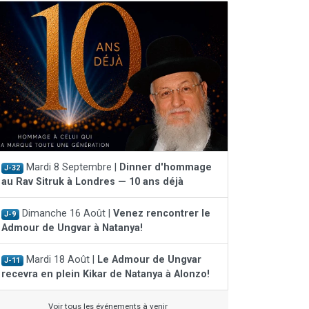
Mardi 8 Septembre |
Dinner d'hommage
J-32
au Rav Sitruk à Londres — 10 ans déjà
Dimanche 16 Août |
Venez rencontrer le
J-9
Admour de Ungvar à Natanya!
Mardi 18 Août |
Le Admour de Ungvar
J-11
recevra en plein Kikar de Natanya à Alonzo!
Voir tous les événements à venir