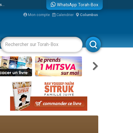
...
WhatsApp Torah-Box
Mon compte
Calendrier
Columbus
vertissements
Livres
Rabbanim
bre