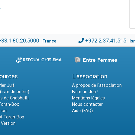
-
+33.1.80.20.5000
+972.2.37.41.515
France
Is
ources
L'association
ier Juif
A propos de l'association
(livre de prière)
Faire un don !
es de Chabbath
Mentions légales
 Torah-Box
Nous contacter
tion
Aide (FAQ)
t Torah-Box
 Version