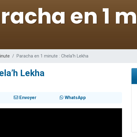
49 places pour étudier en groupe sur Zoom
viennent de nous rejoindre sur WhatsApp
viennent de nous rejoindre sur WhatsApp
les musiques dans Torah-Box Music
viennent de nous rejoindre sur WhatsApp
inute
Paracha en 1 minute : Chela’h Lekha
ela’h Lekha
Envoyer
WhatsApp