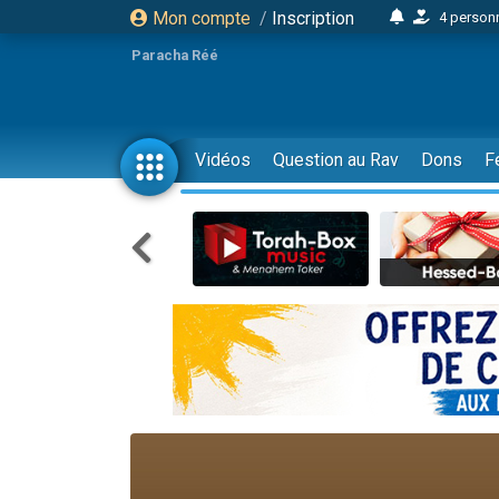
Mon compte
/
Inscription
4 personn
2 personn
Paracha Réé
17 personnes
4 personnes 
Il reste 
Vidéos
Question au Rav
Dons
F
23 person
Eva vient de
4 personnes 
3 personnes 
3 personn
Odaya vient 
2 personnes 
13 personnes
12 nouve
30 perso