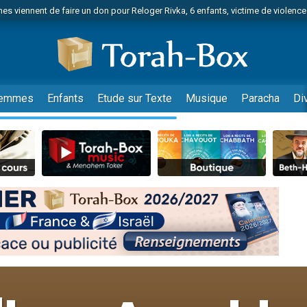
es viennent de faire un don pour Reloger Rivka, 6 enfants, victime de violences
es viennent de faire un don pour 1 Journée de Vacances Pour les Enfants
 viennent de demander une bénédiction
viennent de nous rejoindre sur WhatsApp
49 places pour étudier en groupe sur Zoom
emmes
Enfants
Etude sur Texte
Musique
Paracha
Di
nes viennent de faire un don pour Diane, 80 ans, dans un appartement insalu
 donner son Maasser
viennent de nous rejoindre sur WhatsApp
viennent de nous rejoindre sur WhatsApp
es viennent de faire un don pour 5 jours de vacances aux Orphelins
de donner son Maasser
viennent de nous rejoindre sur WhatsApp
 viennent de demander une bénédiction
lles musiques dans Torah-Box Music
nnes viennent de faire un don pour Sauvez la jambe de Yohan