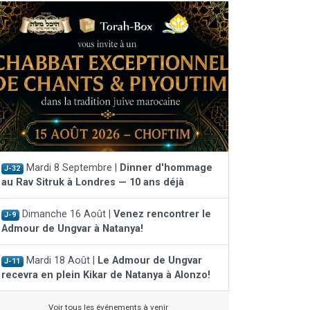
Mardi 8 Septembre |
Dinner d'hommage
J-32
au Rav Sitruk à Londres — 10 ans déjà
Dimanche 16 Août |
Venez rencontrer le
J-9
Admour de Ungvar à Natanya!
Mardi 18 Août |
Le Admour de Ungvar
J-11
recevra en plein Kikar de Natanya à Alonzo!
Voir tous les événements à venir