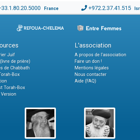
+33.1.80.20.5000
+972.2.37.41.515
France
Is
ources
L'association
ier Juif
A propos de l'association
(livre de prière)
Faire un don !
es de Chabbath
Mentions légales
 Torah-Box
Nous contacter
tion
Aide (FAQ)
t Torah-Box
 Version