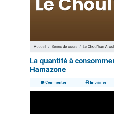
Il reste 
3 personnes 
2 personnes 
2 nouvel
6 personnes 
Accueil
Séries de cours
Le Choul'han Arou
La quantité à consommer 
Hamazone
Commenter
Imprimer