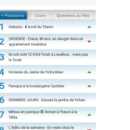
+ Populaires
Cours
Questions au Rav
1
Histoire - À bord du Titanic
2
URGENCE - Diane, 80 ans, en danger dans un
appartement insalubre
3
Ils ont volé 12 Sifré Torah à Levallois… mais pas
la Torah
4
Horaires du Jeûne de Ticha Béav
5
Panique à la boulangerie Cachère
6
DERNIERS JOURS : Sauvez la jambe de Yohan
7
Mitsva en panique 😨 Arriver à l'heure à la
Téfila
L'édito de la semaine - En visite chez le