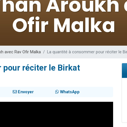
49 places pour étudier en groupe sur Zoom
viennent de nous rejoindre sur WhatsApp
viennent de nous rejoindre sur WhatsApp
les musiques dans Torah-Box Music
viennent de nous rejoindre sur WhatsApp
kh avec Rav Ofir Malka
La quantité à consommer pour réciter le 
pour réciter le Birkat
Envoyer
WhatsApp