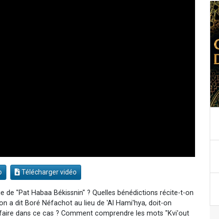
o
Télécharger vidéo
ie de "Pat Habaa Békissnin" ? Quelles bénédictions récite-t-on
on a dit Boré Néfachot au lieu de 'Al Hami'hya, doit-on
 faire dans ce cas ? Comment comprendre les mots "Kvi'out