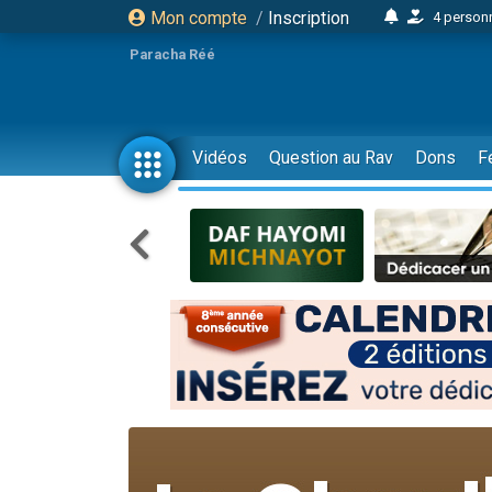
Mon compte
/
Inscription
4 personn
2 personn
Paracha Réé
17 personnes
4 personnes 
Il reste 
Vidéos
Question au Rav
Dons
F
23 person
Eva vient de
4 personnes 
3 personnes 
3 personn
Odaya vient 
2 personnes 
13 personnes
12 nouve
30 perso