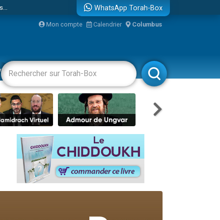
...
WhatsApp Torah-Box
Mon compte
Calendrier
Columbus
vertissements
Livres
Rabbanim
bre