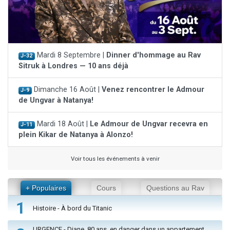
Mardi 8 Septembre |
Dinner d'hommage au Rav
J-32
Sitruk à Londres — 10 ans déjà
Dimanche 16 Août |
Venez rencontrer le Admour
J-9
de Ungvar à Natanya!
Mardi 18 Août |
Le Admour de Ungvar recevra en
J-11
plein Kikar de Natanya à Alonzo!
Voir tous les événements à venir
+ Populaires
Cours
Questions au Rav
1
Histoire - À bord du Titanic
URGENCE - Diane, 80 ans, en danger dans un appartement