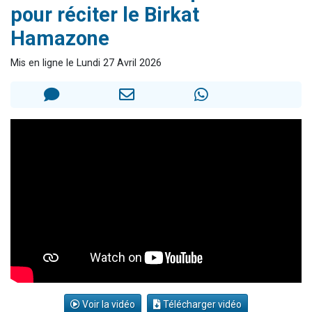
pour réciter le Birkat
Il reste 49 places pour étudier en groupe sur Zoom
Hamazone
12 nouvelles musiques dans Torah-Box Music
3 personnes viennent de nous rejoindre sur WhatsApp
Mis en ligne le Lundi 27 Avril 2026
2 personnes viennent de nous rejoindre sur WhatsApp
2 personnes viennent de nous rejoindre sur WhatsApp
Voir la vidéo
Télécharger vidéo