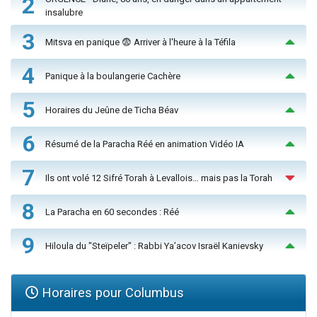
2
insalubre
3
Mitsva en panique 😨 Arriver à l'heure à la Téfila
4
Panique à la boulangerie Cachère
5
Horaires du Jeûne de Ticha Béav
6
Résumé de la Paracha Réé en animation Vidéo IA
7
Ils ont volé 12 Sifré Torah à Levallois… mais pas la Torah
8
La Paracha en 60 secondes : Réé
9
Hiloula du "Steïpeler" : Rabbi Ya’acov Israël Kanievsky
Horaires pour Columbus