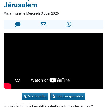
Jérusalem
6 personnes viennent de faire un don pour 5 enfants déjà orphelins risquent de perdre leur maman
2 personnes viennent de faire un don pour Reloger Rivka, 6 enfants, victime de violences...
Mis en ligne le Mercredi 3 Juin 2026
10 personnes viennent de demander une bénédiction
Il reste 49 places pour étudier en groupe sur Zoom
2 personnes viennent de nous rejoindre sur WhatsApp
Voir la vidéo
Télécharger vidéo
En quoi la tribu de Lévi diffère-t-elle de toutes les autres ?