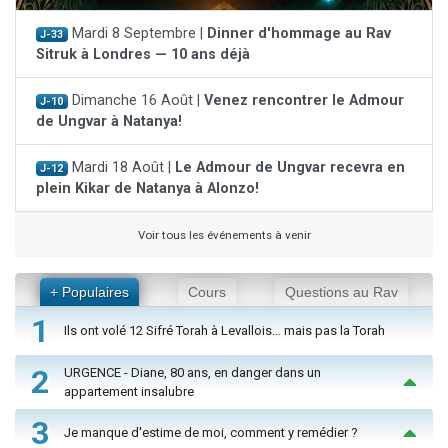
Mardi 8 Septembre |
Dinner d'hommage au Rav
J-33
Sitruk à Londres — 10 ans déjà
Dimanche 16 Août |
Venez rencontrer le Admour
J-10
de Ungvar à Natanya!
Mardi 18 Août |
Le Admour de Ungvar recevra en
J-12
plein Kikar de Natanya à Alonzo!
Voir tous les événements à venir
+ Populaires
Cours
Questions au Rav
1
Ils ont volé 12 Sifré Torah à Levallois… mais pas la Torah
2
URGENCE - Diane, 80 ans, en danger dans un
appartement insalubre
3
Je manque d'estime de moi, comment y remédier ?