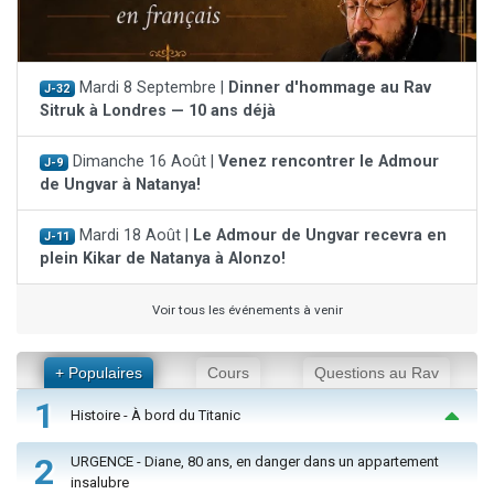
Mardi 8 Septembre |
Dinner d'hommage au Rav
J-32
Sitruk à Londres — 10 ans déjà
Dimanche 16 Août |
Venez rencontrer le Admour
J-9
de Ungvar à Natanya!
Mardi 18 Août |
Le Admour de Ungvar recevra en
J-11
plein Kikar de Natanya à Alonzo!
Voir tous les événements à venir
+ Populaires
Cours
Questions au Rav
1
Histoire - À bord du Titanic
2
URGENCE - Diane, 80 ans, en danger dans un appartement
insalubre