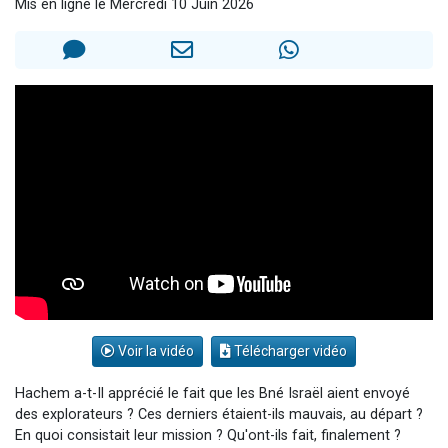
Mis en ligne le Mercredi 10 Juin 2026
Nouvelle émission radio : Visions de grandeur n°104 : Le Chabbath et le Birkat Hamazone à travers le temps
61 personnes viennent de demander une bénédiction
Ariel vient de donner son Maasser
Il reste 49 places pour étudier en groupe sur Zoom
Eva vient de donner son Maasser
Voir la vidéo
Télécharger vidéo
Hachem a-t-Il apprécié le fait que les Bné Israël aient envoyé
des explorateurs ? Ces derniers étaient-ils mauvais, au départ ?
En quoi consistait leur mission ? Qu'ont-ils fait, finalement ?