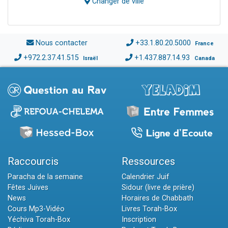
Changer de ville
Nous contacter
+33.1.80.20.5000
France
+972.2.37.41.515
+1.437.887.14.93
Israël
Canada
Raccourcis
Ressources
Paracha de la semaine
Calendrier Juif
Fêtes Juives
Sidour (livre de prière)
News
Horaires de Chabbath
Cours Mp3-Vidéo
Livres Torah-Box
Yéchiva Torah-Box
Inscription