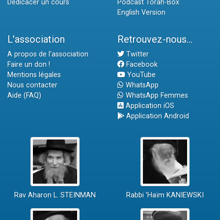
Dédicacer un cours
Podcast Torah-Box
English Version
L'association
Retrouvez-nous...
A propos de l'association
Twitter
Faire un don !
Facebook
Mentions légales
YouTube
Nous contacter
WhatsApp
Aide (FAQ)
WhatsApp Femmes
Application iOS
Application Android
Rav Aharon L. STEINMAN
Rabbi 'Haïm KANIEWSKI