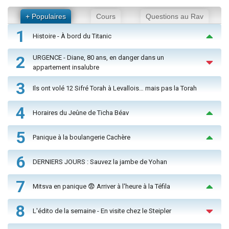
+ Populaires
Cours
Questions au Rav
1
Histoire - À bord du Titanic
2
URGENCE - Diane, 80 ans, en danger dans un
appartement insalubre
3
Ils ont volé 12 Sifré Torah à Levallois… mais pas la Torah
4
Horaires du Jeûne de Ticha Béav
5
Panique à la boulangerie Cachère
6
DERNIERS JOURS : Sauvez la jambe de Yohan
7
Mitsva en panique 😨 Arriver à l'heure à la Téfila
8
L'édito de la semaine - En visite chez le Steipler