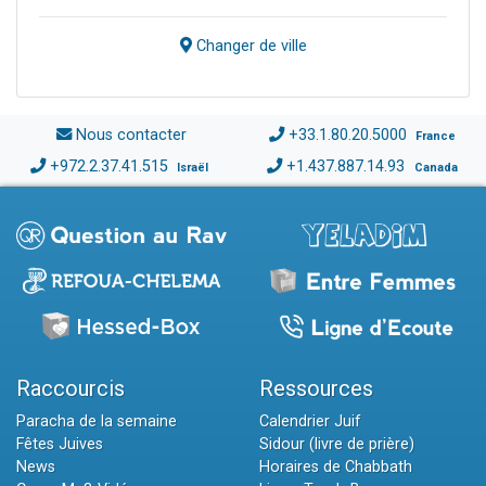
Changer de ville
Nous contacter
+33.1.80.20.5000
France
+972.2.37.41.515
+1.437.887.14.93
Israël
Canada
Raccourcis
Ressources
Paracha de la semaine
Calendrier Juif
Fêtes Juives
Sidour (livre de prière)
News
Horaires de Chabbath