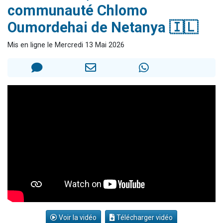
communauté Chlomo
Nouvelle émission radio : Visions de grandeur n°104 : Le Chabbath et le Birkat Hamazone à travers le temps
Oumordehai de Netanya 🇮🇱
61 personnes viennent de demander une bénédiction
Ariel vient de donner son Maasser
Mis en ligne le Mercredi 13 Mai 2026
Il reste 49 places pour étudier en groupe sur Zoom
Eva vient de donner son Maasser
Voir la vidéo
Télécharger vidéo