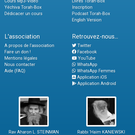
Cours Mp3-Vidéo
Livres Torah-Box
Yéchiva Torah-Box
Inscription
Dédicacer un cours
Podcast Torah-Box
English Version
L'association
Retrouvez-nous...
A propos de l'association
Twitter
Faire un don !
Facebook
Mentions légales
YouTube
Nous contacter
WhatsApp
Aide (FAQ)
WhatsApp Femmes
Application iOS
Application Android
Rav Aharon L. STEINMAN
Rabbi 'Haïm KANIEWSKI