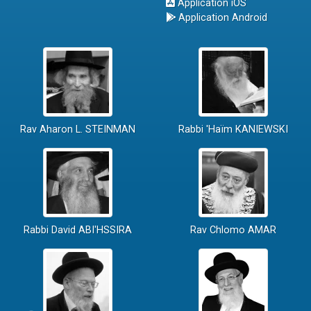
Application iOS
Application Android
Rav Aharon L. STEINMAN
Rabbi 'Haïm KANIEWSKI
Rabbi David ABI'HSSIRA
Rav Chlomo AMAR