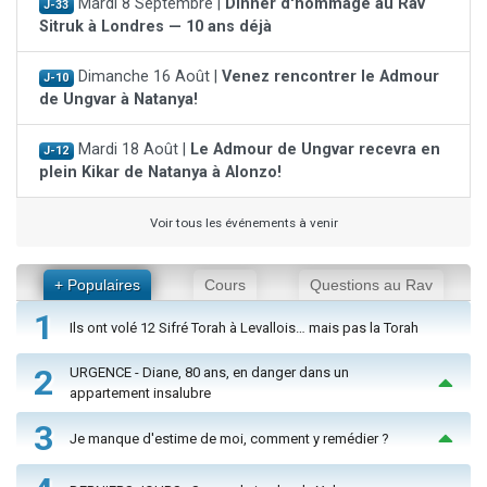
Mardi 8 Septembre |
Dinner d'hommage au Rav
J-33
Sitruk à Londres — 10 ans déjà
Dimanche 16 Août |
Venez rencontrer le Admour
J-10
de Ungvar à Natanya!
Mardi 18 Août |
Le Admour de Ungvar recevra en
J-12
plein Kikar de Natanya à Alonzo!
Voir tous les événements à venir
+ Populaires
Cours
Questions au Rav
1
Ils ont volé 12 Sifré Torah à Levallois… mais pas la Torah
2
URGENCE - Diane, 80 ans, en danger dans un
appartement insalubre
3
Je manque d'estime de moi, comment y remédier ?