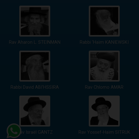
Rav Aharon L. STEINMAN
Rabbi 'Haïm KANIEWSKI
Rabbi David ABI'HSSIRA
Rav Chlomo AMAR
Rav Israël GANTZ
Rav Yossef-Haïm SITRUK