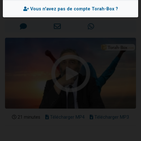
Rav Raphaël SADIN
Nouvelle émission radio : Visions de grandeur n°104 : Le Chabbath et le Birkat Hamazone à travers le temps
Vous n'avez pas de compte Torah-Box ?
Mis en ligne le Mardi 28 Mai 2019
61 personnes viennent de demander une bénédiction
Ariel vient de donner son Maasser
Il reste 49 places pour étudier en groupe sur Zoom
Eva vient de donner son Maasser
21 minutes
Télécharger MP4
Télécharger MP3