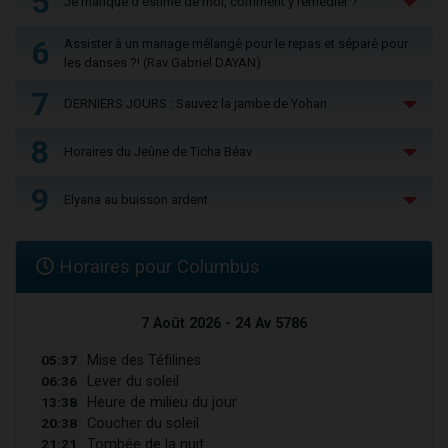
5
Je manque d'estime de moi, comment y remédier ?
6
Assister à un mariage mélangé pour le repas et séparé pour
les danses ?! (Rav Gabriel DAYAN)
7
DERNIERS JOURS : Sauvez la jambe de Yohan
8
Horaires du Jeûne de Ticha Béav
9
Elyana au buisson ardent
Horaires pour Columbus
7 Août 2026 - 24 Av 5786
05:37
Mise des Téfilines
06:36
Lever du soleil
13:38
Heure de milieu du jour
20:38
Coucher du soleil
21:21
Tombée de la nuit