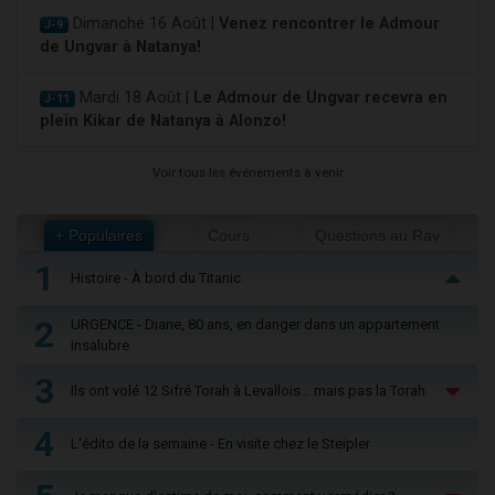
Dimanche 16 Août |
Venez rencontrer le Admour
J-9
de Ungvar à Natanya!
Mardi 18 Août |
Le Admour de Ungvar recevra en
J-11
plein Kikar de Natanya à Alonzo!
Voir tous les événements à venir
+ Populaires
Cours
Questions au Rav
1
Histoire - À bord du Titanic
2
URGENCE - Diane, 80 ans, en danger dans un appartement
insalubre
3
Ils ont volé 12 Sifré Torah à Levallois… mais pas la Torah
4
L'édito de la semaine - En visite chez le Steipler