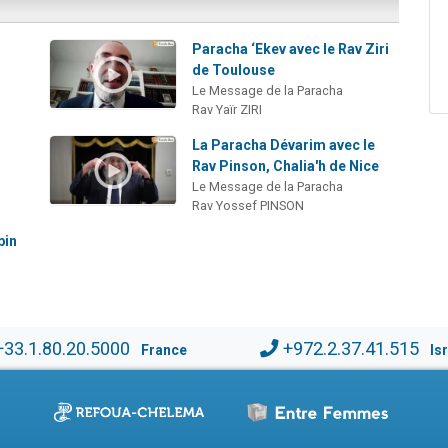
Paracha ‘Ekev avec le Rav Ziri
de Toulouse
Le Message de la Paracha
Rav Yaïr ZIRI
La Paracha Dévarim avec le
Rav Pinson, Chalia'h de Nice
Le Message de la Paracha
Rav Yossef PINSON
bin
+33.1.80.20.5000
+972.2.37.41.515
France
Is