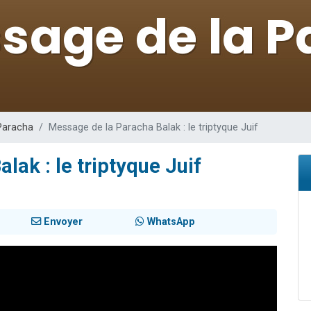
es viennent de faire un don pour 5 enfants déjà orphelins risquent de perdre
es viennent de faire un don pour Reloger Rivka, 6 enfants, victime de violences
 viennent de demander une bénédiction
49 places pour étudier en groupe sur Zoom
viennent de nous rejoindre sur WhatsApp
Paracha
Message de la Paracha Balak : le triptyque Juif
ak : le triptyque Juif
Envoyer
WhatsApp