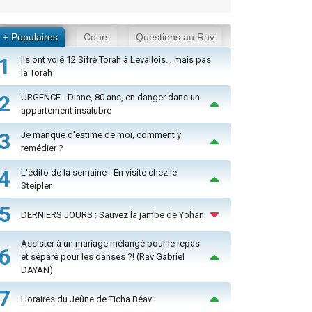
+ Populaires
Cours
Questions au Rav
1
Ils ont volé 12 Sifré Torah à Levallois… mais pas
la Torah
2
URGENCE - Diane, 80 ans, en danger dans un
appartement insalubre
3
Je manque d'estime de moi, comment y
remédier ?
4
L'édito de la semaine - En visite chez le
Steipler
5
DERNIERS JOURS : Sauvez la jambe de Yohan
Assister à un mariage mélangé pour le repas
6
et séparé pour les danses ?! (Rav Gabriel
DAYAN)
7
Horaires du Jeûne de Ticha Béav