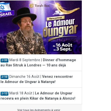
Mardi 8 Septembre |
Dinner d'hommage
J-33
au Rav Sitruk à Londres — 10 ans déjà
Dimanche 16 Août |
Venez rencontrer
J-10
le Admour de Ungvar à Natanya!
Mardi 18 Août |
Le Admour de Ungvar
J-12
recevra en plein Kikar de Natanya à Alonzo!
Voir tous les événements à venir