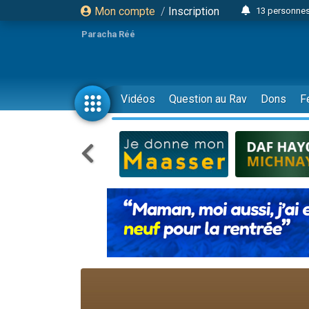
Mon compte
/
Inscription
13 personnes
Il reste 
Paracha Réé
12 nouve
30 perso
3 personnes 
Vidéos
Question au Rav
Dons
F
2 personnes 
3 personnes 
2 nouvel
8 personn
4 personn
Nouvelle émis
61 personnes
Il reste 
Ariel vient 
Nathaniel vi