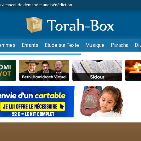
 viennent de demander une bénédiction
49 places pour étudier en groupe sur Zoom
lles musiques dans Torah-Box Music
nnes viennent de faire un don pour Sauvez la jambe de Yohan
viennent de nous rejoindre sur WhatsApp
emmes
Enfants
Etude sur Texte
Musique
Paracha
Di
viennent de nous rejoindre sur WhatsApp
viennent de nous rejoindre sur WhatsApp
les musiques dans Torah-Box Music
es viennent de faire un don pour Tsédaka : pauvres d'Israel
es viennent de faire un don pour Diane, 80 ans, dans un appartement insalub
sion radio : Visions de grandeur n°104 : Le Chabbath et le Birkat Hamazone à 
 viennent de demander une bénédiction
49 places pour étudier en groupe sur Zoom
de donner son Maasser
ent de donner son Maasser