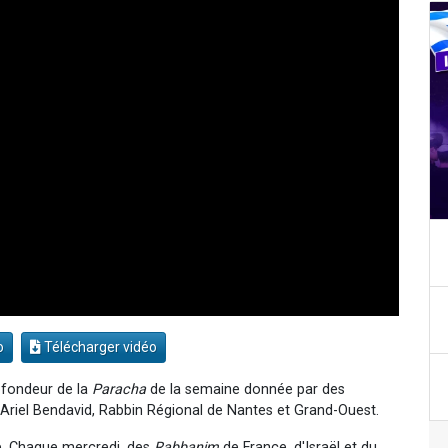
o
Télécharger vidéo
ofondeur de la
Paracha
de la semaine donnée par des
Ariel Bendavid, Rabbin Régional de Nantes et Grand-Ouest.
. Chaque mercredi, des
Rabbanim
de France, d'Israël et du