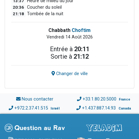
13:37
Heure de milieu du jour
20:36
Coucher du soleil
21:18
Tombée de la nuit
Chabbath
Choftim
Vendredi 14 Août 2026
Entrée à
20:11
Sortie à
21:12
Changer de ville
Nous contacter
+33.1.80.20.5000
France
+972.2.37.41.515
+1.437.887.14.93
Israël
Canada