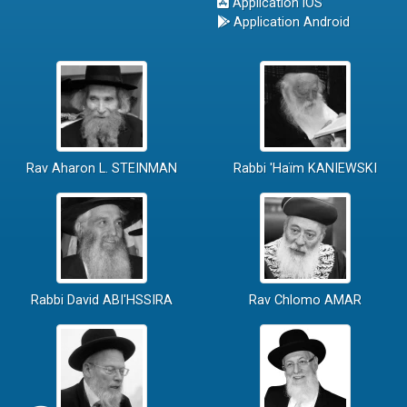
Application iOS
Application Android
Rav Aharon L. STEINMAN
Rabbi 'Haïm KANIEWSKI
Rabbi David ABI'HSSIRA
Rav Chlomo AMAR