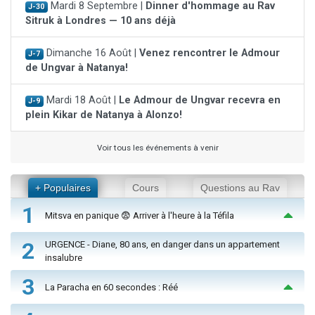
Mardi 8 Septembre |
Dinner d'hommage au Rav
J-30
Sitruk à Londres — 10 ans déjà
Dimanche 16 Août |
Venez rencontrer le Admour
J-7
de Ungvar à Natanya!
Mardi 18 Août |
Le Admour de Ungvar recevra en
J-9
plein Kikar de Natanya à Alonzo!
Voir tous les événements à venir
+ Populaires
Cours
Questions au Rav
1
Mitsva en panique 😨 Arriver à l'heure à la Téfila
2
URGENCE - Diane, 80 ans, en danger dans un appartement
insalubre
3
La Paracha en 60 secondes : Réé