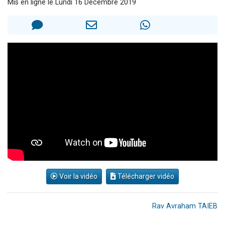
Mis en ligne le Lundi 16 Décembre 2019
2 personnes viennent de nous rejoindre sur WhatsApp
13 personnes viennent de demander une bénédiction
Il reste 49 places pour étudier en groupe sur Zoom
12 nouvelles musiques dans Torah-Box Music
2 personnes viennent de nous rejoindre sur WhatsApp
Voir la vidéo
Télécharger vidéo
Rav Avraham TAIEB