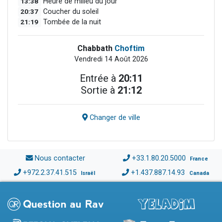
13:38
Heure de milieu du jour
20:37
Coucher du soleil
21:19
Tombée de la nuit
Chabbath
Choftim
Vendredi 14 Août 2026
Entrée à
20:11
Sortie à
21:12
Changer de ville
Nous contacter
+33.1.80.20.5000
France
+972.2.37.41.515
+1.437.887.14.93
Israël
Canada