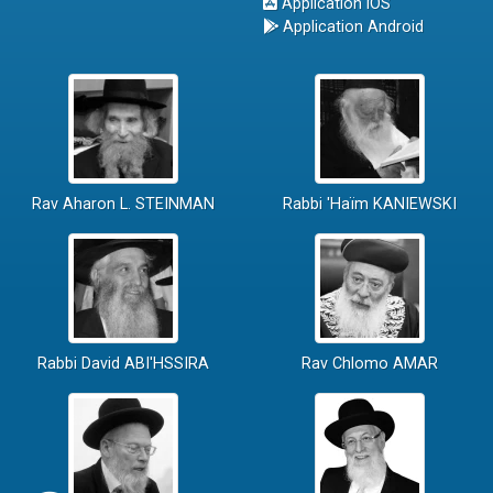
Application iOS
Application Android
Rav Aharon L. STEINMAN
Rabbi 'Haïm KANIEWSKI
Rabbi David ABI'HSSIRA
Rav Chlomo AMAR