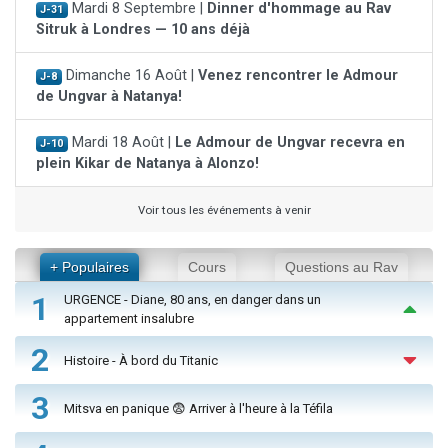
Mardi 8 Septembre |
Dinner d'hommage au Rav
J-31
Sitruk à Londres — 10 ans déjà
Dimanche 16 Août |
Venez rencontrer le Admour
J-8
de Ungvar à Natanya!
Mardi 18 Août |
Le Admour de Ungvar recevra en
J-10
plein Kikar de Natanya à Alonzo!
Voir tous les événements à venir
+ Populaires
Cours
Questions au Rav
1
URGENCE - Diane, 80 ans, en danger dans un
appartement insalubre
2
Histoire - À bord du Titanic
3
Mitsva en panique 😨 Arriver à l'heure à la Téfila