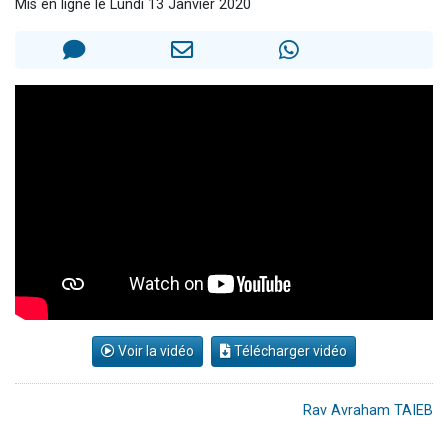
Mis en ligne le Lundi 13 Janvier 2020
13 personnes viennent de demander une bénédiction
30 personnes viennent de faire un don pour Sauvez la jambe de Yohan
Il reste 49 places pour étudier en groupe sur Zoom
12 nouvelles musiques dans Torah-Box Music
29 personnes viennent de demander une bénédiction
Voir la vidéo
Télécharger vidéo
Rav Avraham TAIEB