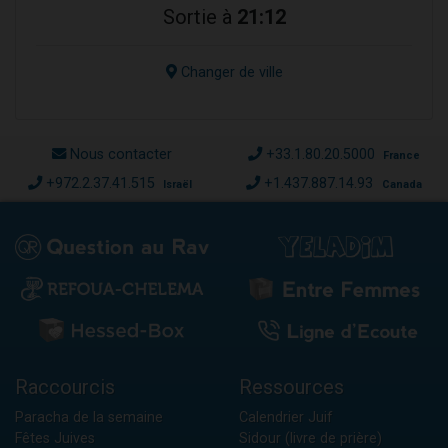
Sortie à
21:12
Changer de ville
Nous contacter
+33.1.80.20.5000
France
+972.2.37.41.515
+1.437.887.14.93
Israël
Canada
Raccourcis
Ressources
Paracha de la semaine
Calendrier Juif
Fêtes Juives
Sidour (livre de prière)