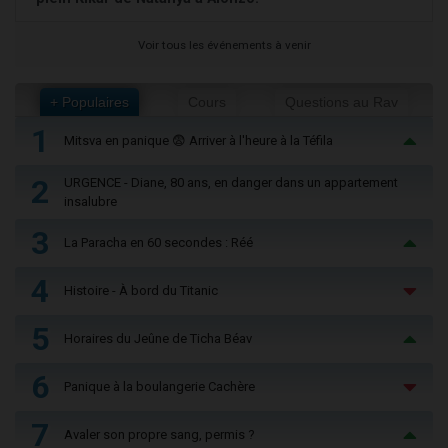
Voir tous les événements à venir
+ Populaires
Cours
Questions au Rav
1
Mitsva en panique 😨 Arriver à l'heure à la Téfila
2
URGENCE - Diane, 80 ans, en danger dans un appartement
insalubre
3
La Paracha en 60 secondes : Réé
4
Histoire - À bord du Titanic
5
Horaires du Jeûne de Ticha Béav
6
Panique à la boulangerie Cachère
7
Avaler son propre sang, permis ?