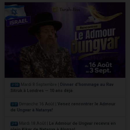
Mardi 8 Septembre |
Dinner d'hommage au Rav
J-30
Sitruk à Londres — 10 ans déjà
Dimanche 16 Août |
Venez rencontrer le Admour
J-7
de Ungvar à Natanya!
Mardi 18 Août |
Le Admour de Ungvar recevra en
J-9
plein Kikar de Natanya à Alonzo!