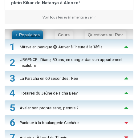
plein Kikar de Natanya à Alonzo!
Voir tous les événements à venir
+ Populaires
Cours
Questions au Rav
1
Mitsva en panique 😨 Arriver à l'heure à la Téfila
2
URGENCE - Diane, 80 ans, en danger dans un appartement
insalubre
3
La Paracha en 60 secondes : Réé
4
Horaires du Jeûne de Ticha Béav
5
Avaler son propre sang, permis ?
6
Panique à la boulangerie Cachère
7
Histoire - À bord du Titanic