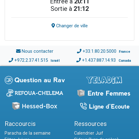
Entrée à
20:11
Sortie à
21:12
Changer de ville
Nous contacter
+33.1.80.20.5000
France
+972.2.37.41.515
+1.437.887.14.93
Israël
Canada
Raccourcis
Ressources
Paracha de la semaine
Calendrier Juif