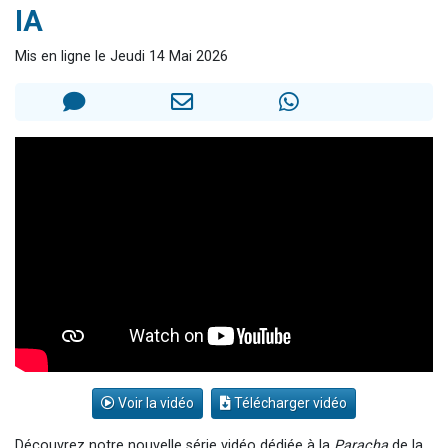
IA
3 personnes viennent de nous rejoindre sur WhatsApp
3 personnes viennent de faire un don pour 5 jours de vacances aux Orphelins
Mis en ligne le Jeudi 14 Mai 2026
Odaya vient de donner son Maasser
13 personnes viennent de demander une bénédiction
3 personnes viennent de nous rejoindre sur WhatsApp
Voir la vidéo
Télécharger vidéo
Découvrez notre nouvelle série vidéo dédiée à la
Paracha
de la