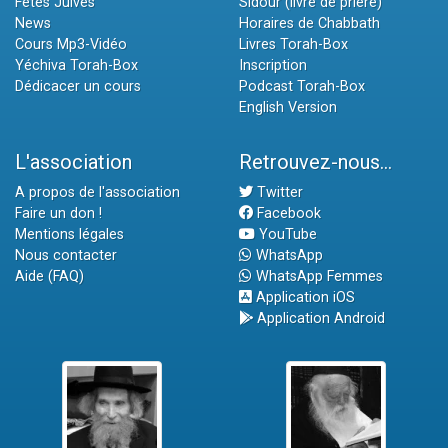
Fêtes Juives
Sidour (livre de prière)
News
Horaires de Chabbath
Cours Mp3-Vidéo
Livres Torah-Box
Yéchiva Torah-Box
Inscription
Dédicacer un cours
Podcast Torah-Box
English Version
L'association
Retrouvez-nous...
A propos de l'association
Twitter
Faire un don !
Facebook
Mentions légales
YouTube
Nous contacter
WhatsApp
Aide (FAQ)
WhatsApp Femmes
Application iOS
Application Android