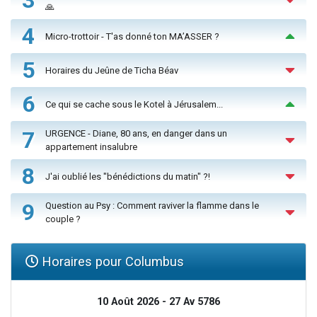
3
🙏
4
Micro-trottoir - T'as donné ton MA’ASSER ?
5
Horaires du Jeûne de Ticha Béav
6
Ce qui se cache sous le Kotel à Jérusalem...
7
URGENCE - Diane, 80 ans, en danger dans un
appartement insalubre
8
J'ai oublié les "bénédictions du matin" ?!
9
Question au Psy : Comment raviver la flamme dans le
couple ?
Horaires pour Columbus
10 Août 2026 - 27 Av 5786