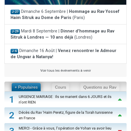
Dimanche 6 Septembre |
Hommage au Rav Yossef
J-27
Haim Sitruk au Dome de Paris
(Paris)
Mardi 8 Septembre |
Dinner d'hommage au Rav
J-29
Sitruk à Londres — 10 ans déjà
(Londres)
Dimanche 16 Août |
Venez rencontrer le Admour
J-6
de Ungvar à Natanya!
Voir tous les événements à venir
+ Populaires
Cours
Questions au Rav
1
URGENCE MARIAGE : Ils se marient dans 6 JOURS et ils
n'ont RIEN
2
Décès du Rav ‘Haïm Peretz, figure de la Torah tunisienne
en France
MERCI - Grâce à vous, l'opération de Yohan va avoir lieu