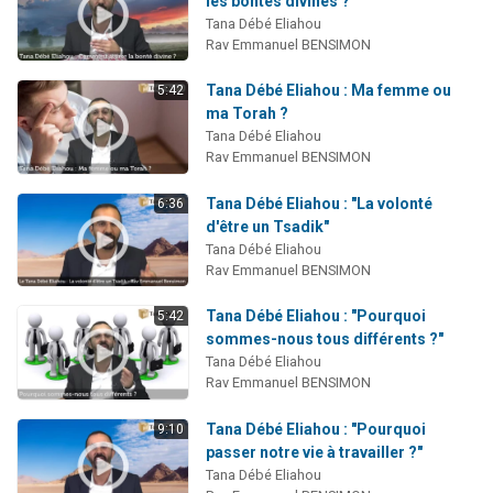
les bontés divines ?
3 personnes viennent de faire un don pour Événements Torah-Box
Tana Débé Eliahou
Rav Emmanuel BENSIMON
3 personnes viennent de nous rejoindre sur WhatsApp
11 personnes viennent de demander une bénédiction
Tana Débé Eliahou : Ma femme ou
5:42
ma Torah ?
Il reste 49 places pour étudier en groupe sur Zoom
Tana Débé Eliahou
2 personnes viennent de nous rejoindre sur WhatsApp
Rav Emmanuel BENSIMON
Tana Débé Eliahou : "La volonté
6:36
d'être un Tsadik"
Tana Débé Eliahou
Rav Emmanuel BENSIMON
Tana Débé Eliahou : "Pourquoi
5:42
sommes-nous tous différents ?"
Tana Débé Eliahou
Rav Emmanuel BENSIMON
Tana Débé Eliahou : "Pourquoi
9:10
passer notre vie à travailler ?"
Tana Débé Eliahou