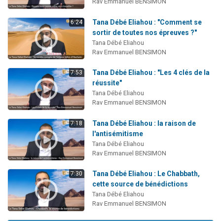
Rav Emmanuel BENSIMON
Tana Débé Eliahou : "Comment se
6:24
sortir de toutes nos épreuves ?"
Tana Débé Eliahou
Rav Emmanuel BENSIMON
Tana Débé Eliahou : "Les 4 clés de la
7:53
réussite"
Tana Débé Eliahou
Rav Emmanuel BENSIMON
Tana Débé Eliahou : la raison de
7:18
l'antisémitisme
Tana Débé Eliahou
Rav Emmanuel BENSIMON
Tana Débé Eliahou : Le Chabbath,
7:30
cette source de bénédictions
Tana Débé Eliahou
Rav Emmanuel BENSIMON