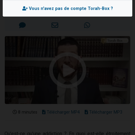
Rav Yona GHERTMAN
4 personnes viennent de nous rejoindre sur WhatsApp
Vous n'avez pas de compte Torah-Box ?
Mis en ligne le Lundi 29 Août 2022
3 personnes viennent de nous rejoindre sur WhatsApp
3 personnes viennent de faire un don pour 5 jours de vacances aux Orphelins
Odaya vient de donner son Maasser
2 personnes viennent de faire un don pour Tsédaka : pauvres d'Israel
8 minutes
Télécharger MP4
Télécharger MP3
Qu'est-ce qu'une addiction ? En quoi est-elle étroitement