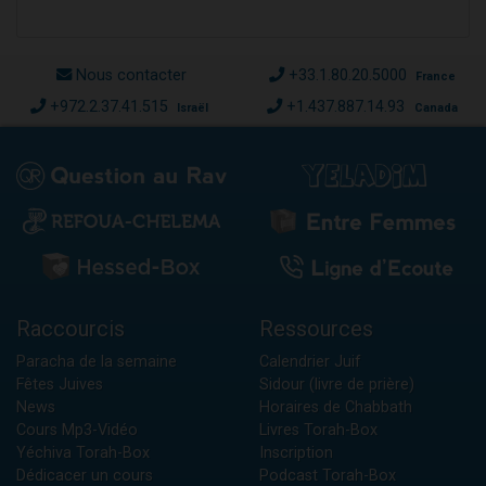
Nous contacter
+33.1.80.20.5000
France
+972.2.37.41.515
+1.437.887.14.93
Israël
Canada
Raccourcis
Ressources
Paracha de la semaine
Calendrier Juif
Fêtes Juives
Sidour (livre de prière)
News
Horaires de Chabbath
Cours Mp3-Vidéo
Livres Torah-Box
Yéchiva Torah-Box
Inscription
Dédicacer un cours
Podcast Torah-Box