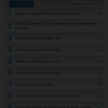
+ Populaires
Cours
Questions au Rav
1
Mitsva en panique 😨 Arriver à l'heure à la Téfila
2
URGENCE - Diane, 80 ans, en danger dans un appartement
insalubre
3
La Paracha en 60 secondes : Réé
4
Horaires du Jeûne de Ticha Béav
5
Avaler son propre sang, permis ?
6
Panique à la boulangerie Cachère
7
Histoire - À bord du Titanic
8
Synthèse de la Paracha et de la Haftara de Reé
9
Offrez une semaine de centre aéré à un enfant orphelin