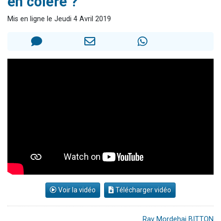
en colère ?
13 personnes viennent de demander une bénédiction
Mis en ligne le Jeudi 4 Avril 2019
30 personnes viennent de faire un don pour Sauvez la jambe de Yohan
Il reste 49 places pour étudier en groupe sur Zoom
12 nouvelles musiques dans Torah-Box Music
29 personnes viennent de demander une bénédiction
Voir la vidéo
Télécharger vidéo
Rav Mordehai BITTON