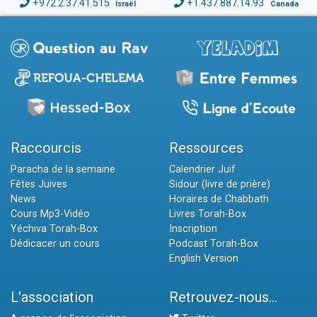
+972.2.37.41.515
+1.437.887.14.93
Israël
Canada
Raccourcis
Ressources
Paracha de la semaine
Calendrier Juif
Fêtes Juives
Sidour (livre de prière)
News
Horaires de Chabbath
Cours Mp3-Vidéo
Livres Torah-Box
Yéchiva Torah-Box
Inscription
Dédicacer un cours
Podcast Torah-Box
English Version
L'association
Retrouvez-nous...