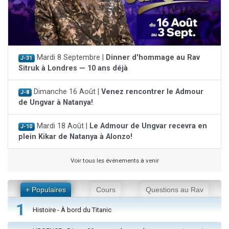
Mardi 8 Septembre |
Dinner d'hommage au Rav
J-31
Sitruk à Londres — 10 ans déjà
Dimanche 16 Août |
Venez rencontrer le Admour
J-8
de Ungvar à Natanya!
Mardi 18 Août |
Le Admour de Ungvar recevra en
J-10
plein Kikar de Natanya à Alonzo!
Voir tous les événements à venir
+ Populaires
Cours
Questions au Rav
1
Histoire - À bord du Titanic