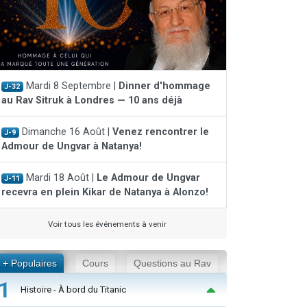
Mardi 8 Septembre |
Dinner d'hommage
J-32
au Rav Sitruk à Londres — 10 ans déjà
Dimanche 16 Août |
Venez rencontrer le
J-9
Admour de Ungvar à Natanya!
Mardi 18 Août |
Le Admour de Ungvar
J-11
recevra en plein Kikar de Natanya à Alonzo!
Voir tous les événements à venir
+ Populaires
Cours
Questions au Rav
1
Histoire - À bord du Titanic