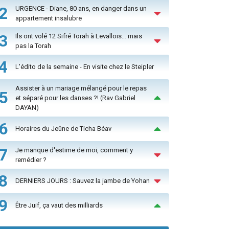
2
URGENCE - Diane, 80 ans, en danger dans un
appartement insalubre
3
Ils ont volé 12 Sifré Torah à Levallois… mais
pas la Torah
4
L'édito de la semaine - En visite chez le Steipler
Assister à un mariage mélangé pour le repas
5
et séparé pour les danses ?! (Rav Gabriel
DAYAN)
6
Horaires du Jeûne de Ticha Béav
7
Je manque d'estime de moi, comment y
remédier ?
8
DERNIERS JOURS : Sauvez la jambe de Yohan
9
Être Juif, ça vaut des milliards