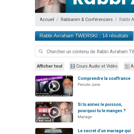
3 personnes 
2 personnes 
Accueil
Rabbanim & Conférenciers
Rabbi 
3 personnes 
2 nouvel
Rabbi Avraham TWERSKI : 14 résultats
4 personn
Afficher tout
Cours Audio et Vidéo
A
Comprendre la souffrance
Pensée Juive
Si tu aimes le poisson,
pourquoi tu le manges ?
Mariage
Le secret d’un mariage qui