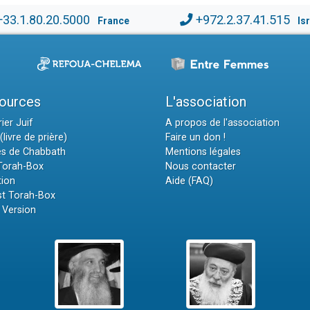
+33.1.80.20.5000
+972.2.37.41.515
France
Is
ources
L'association
ier Juif
A propos de l'association
(livre de prière)
Faire un don !
es de Chabbath
Mentions légales
 Torah-Box
Nous contacter
tion
Aide (FAQ)
t Torah-Box
 Version