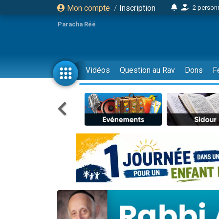
Mon compte
/
Inscription
2 personn
17 personnes
Paracha Réé
4 personnes 
Il reste 
23 person
Vidéos
Question au Rav
Dons
F
Eva vient de
4 personnes 
3 personnes 
3 personn
Odaya vient 
2 personnes 
13 personnes
12 nouve
30 perso
Il reste 