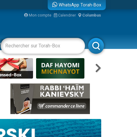
WhatsApp Torah-Box
Mon compte
Calendrier
Columbus
bre
vertissements
Livres
Rabbanim