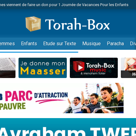
es viennent de faire un don pour 1 Journée de Vacances Pour les Enfants
 viennent de demander une bénédiction
viennent de nous rejoindre sur WhatsApp
49 places pour étudier en groupe sur Zoom
nes viennent de faire un don pour Diane, 80 ans, dans un appartement insalu
emmes
Enfants
Etude sur Texte
Musique
Paracha
Di
 donner son Maasser
viennent de nous rejoindre sur WhatsApp
viennent de nous rejoindre sur WhatsApp
es viennent de faire un don pour 5 jours de vacances aux Orphelins
de donner son Maasser
viennent de nous rejoindre sur WhatsApp
 viennent de demander une bénédiction
lles musiques dans Torah-Box Music
nnes viennent de faire un don pour Sauvez la jambe de Yohan
49 places pour étudier en groupe sur Zoom