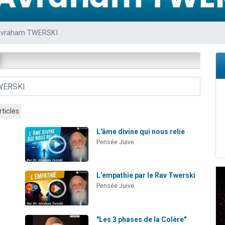
viennent de nous rejoindre sur WhatsApp
viennent de nous rejoindre sur WhatsApp
Avraham TWERSKI
viennent de nous rejoindre sur WhatsApp
les musiques dans Torah-Box Music
es viennent de faire un don pour Reloger Rivka, 6 enfants, victime de violences
rticles
L'âme divine qui nous relie
Pensée Juive
L'empathie par le Rav Twerski
Pensée Juive
"Les 3 phases de la Colère"