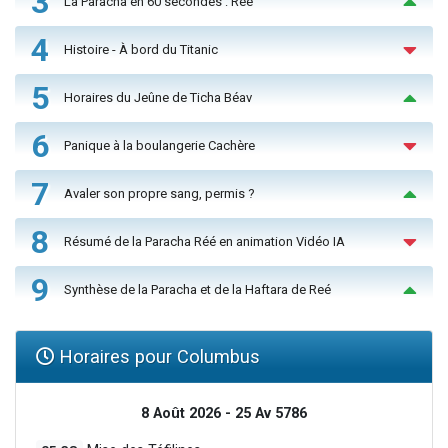
3
La Paracha en 60 secondes : Réé
4
Histoire - À bord du Titanic
5
Horaires du Jeûne de Ticha Béav
6
Panique à la boulangerie Cachère
7
Avaler son propre sang, permis ?
8
Résumé de la Paracha Réé en animation Vidéo IA
9
Synthèse de la Paracha et de la Haftara de Reé
Horaires pour Columbus
8 Août 2026 - 25 Av 5786