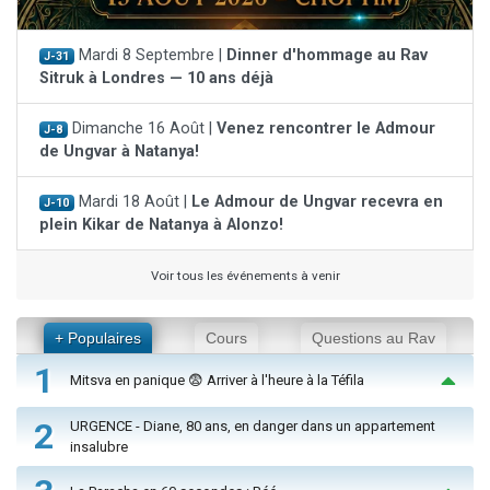
Mardi 8 Septembre |
Dinner d'hommage au Rav
J-31
Sitruk à Londres — 10 ans déjà
Dimanche 16 Août |
Venez rencontrer le Admour
J-8
de Ungvar à Natanya!
Mardi 18 Août |
Le Admour de Ungvar recevra en
J-10
plein Kikar de Natanya à Alonzo!
Voir tous les événements à venir
+ Populaires
Cours
Questions au Rav
1
Mitsva en panique 😨 Arriver à l'heure à la Téfila
2
URGENCE - Diane, 80 ans, en danger dans un appartement
insalubre