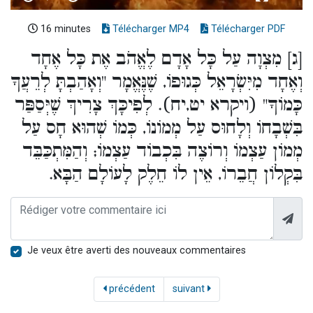
16 minutes
Télécharger MP4
Télécharger PDF
[ג] מִצְוָה עַל כָּל אָדָם לֶאֱהֹב אֶת כָּל אֶחָד
וְאֶחָד מִיִּשְׂרָאֵל כְּגוּפוֹ, שֶׁנֶּאֱמָר "וְאָהַבְתָּ לְרֵעֲךָ
כָּמוֹךָ" (ויקרא יט,יח). לְפִיכָּךְ צָרִיךְ שֶׁיְּסַפַּר
בִּשְׁבָחוֹ וְלָחוּס עַל מְמוֹנוֹ, כְּמוֹ שְׁהוּא חָס עַל
מְמוֹן עַצְמוֹ וְרוֹצֶה בִּכְבוֹד עַצְמוֹ; וְהַמִּתְכַּבֵּד
בִּקְלוֹן חֲבֵרוֹ, אֵין לוֹ חֵלֶק לָעוֹלָם הַבָּא.
Je veux être averti des nouveaux commentaires
précédent
suivant