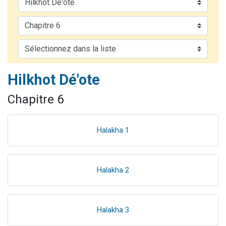
61 personnes viennent de demander une bénédiction
Il reste 49 places pour étudier en groupe sur Zoom
Ariel vient de donner son Maasser
Nathaniel vient de donner son Maasser
4 personnes viennent de nous rejoindre sur WhatsApp
Hilkhot Dé'ote
Chapitre 6
Halakha 1
Halakha 2
Halakha 3