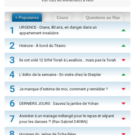
Voir tous les événements à venir
+ Populaires
Cours
Questions au Rav
1
URGENCE - Diane, 80 ans, en danger dans un
appartement insalubre
2
Histoire - À bord du Titanic
3
Ils ont volé 12 Sifré Torah à Levallois… mais pas la Torah
4
L'édito de la semaine - En visite chez le Steipler
5
Je manque d'estime de moi, comment y remédier ?
6
DERNIERS JOURS : Sauvez la jambe de Yohan
7
Assister à un mariage mélangé pour le repas et séparé
pour les danses ?! (Rav Gabriel DAYAN)
8
Horaires du Jeûne de Ticha Béav