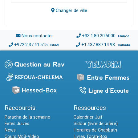
Changer de ville
Nous contacter
+33.1.80.20.5000
France
+972.2.37.41.515
+1.437.887.14.93
Israël
Canada
Raccourcis
Ressources
Paracha de la semaine
Calendrier Juif
Fêtes Juives
Sidour (livre de prière)
News
Horaires de Chabbath
Cours Mp3-Vidéo
Livres Torah-Box