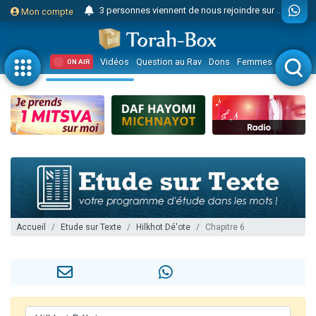
3 personnes viennent de nous rejoindre sur WhatsApp
Mon compte
Odaya vient de donner son Maasser
3 personnes viennent de faire un don pour 5 jours de vacances aux Orphelins
Vidéos
Question au Rav
Dons
Femmes
Enfants
ON AIR
3 personnes viennent de faire un don pour Diane, 80 ans, dans un appartement insalubre
2 personnes viennent de nous rejoindre sur WhatsApp
13 personnes viennent de demander une bénédiction
30 personnes viennent de faire un don pour Sauvez la jambe de Yohan
Il reste 49 places pour étudier en groupe sur Zoom
12 nouvelles musiques dans Torah-Box Music
3 personnes viennent de nous rejoindre sur WhatsApp
2 personnes viennent de nous rejoindre sur WhatsApp
Accueil
Etude sur Texte
Hilkhot Dé'ote
Chapitre 6
2 nouvelles musiques dans Torah-Box Music
3 personnes viennent de nous rejoindre sur WhatsApp
8 personnes viennent de faire un don pour Tsédaka : pauvres d'Israel
Nouvelle émission radio : Visions de grandeur n°104 : Le Chabbath et le Birkat Hamazone à travers le temps