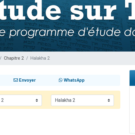
viennent de nous rejoindre sur WhatsApp
viennent de nous rejoindre sur WhatsApp
viennent de nous rejoindre sur WhatsApp
les musiques dans Torah-Box Music
es viennent de faire un don pour Reloger Rivka, 6 enfants, victime de violences
Chapitre 2
Halakha 2
Envoyer
WhatsApp