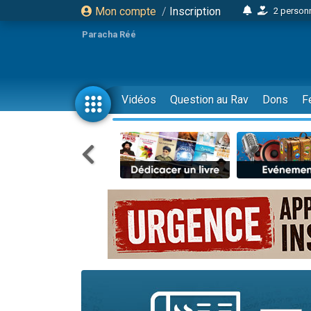
Mon compte
/
Inscription
2 personn
17 personnes
Paracha Réé
4 personnes 
Il reste 
23 person
Vidéos
Question au Rav
Dons
F
Eva vient de
4 personnes 
3 personnes 
3 personn
Odaya vient 
2 personnes 
13 personnes
12 nouve
30 perso
Il reste 