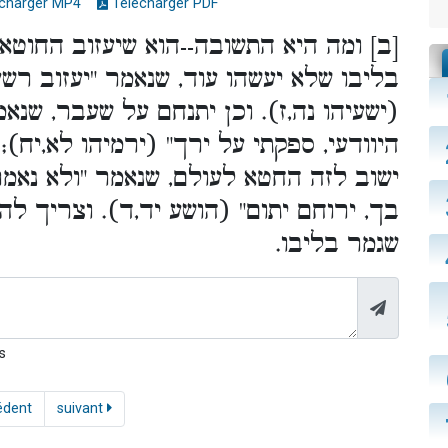
charger MP4
Télécharger PDF
ב] ומה היא התשובה--הוא שיעזוב החוטא ח
בליבו שלא יעשהו עוד, שנאמר "יעזוב רשע"
ישעיהו נה,ז). וכן יתנחם על שעבר, שנאמר
היוודעי, ספקתי על ירך" (ירמיהו לא,יח);
ישוב לזה החטא לעולם, שנאמר "ולא נאמר 
בך, ירוחם יתום" (הושע יד,ד). וצריך להת
שגמר בליבו.
s
édent
suivant