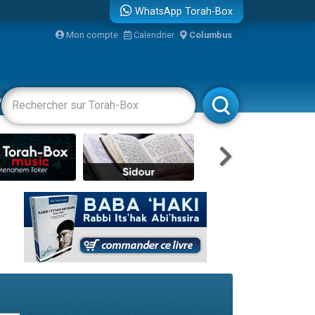
WhatsApp Torah-Box
Mon compte
Calendrier
Columbus
bre
vertissements
Livres
Rabbanim