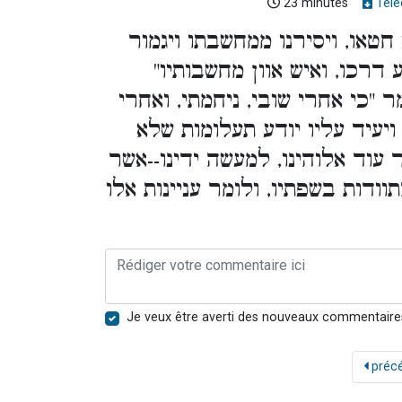
23 minutes
Télé
[טאו, ויסירנו ממחשבתו ויגמור
 דרכו, ואיש אוון מחשבותיו
( "כי אחרי שובי, ניחמתי, ואחרי
 ויעיד עליו יודע תעלומות שלא
עוד אלוהינו, למעשה ידינו--אשר
וודות בשפתיו, ולומר עניינות אלו
Je veux être averti des nouveaux commentaire
préc