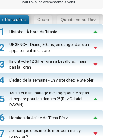
Voir tous les événements à venir
+ Populaires
Cours
Questions au Rav
1
Histoire - À bord du Titanic
2
URGENCE - Diane, 80 ans, en danger dans un
appartement insalubre
3
Ils ont volé 12 Sifré Torah à Levallois… mais
pas la Torah
4
L'édito de la semaine - En visite chez le Steipler
Assister à un mariage mélangé pour le repas
5
et séparé pour les danses ?! (Rav Gabriel
DAYAN)
6
Horaires du Jeûne de Ticha Béav
7
Je manque d'estime de moi, comment y
remédier ?