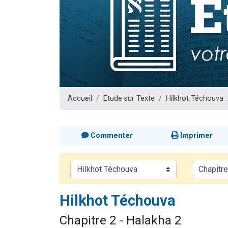
3 personnes 
2 personnes 
3 personnes 
2 nouvel
4 personn
Accueil
Etude sur Texte
Hilkhot Téchouva
Commenter
Imprimer
Hilkhot Téchouva
Chapitre 2 - Halakha 2