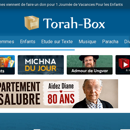
es viennent de faire un don pour 1 Journée de Vacances Pour les Enfants
 viennent de demander une bénédiction
viennent de nous rejoindre sur WhatsApp
49 places pour étudier en groupe sur Zoom
nes viennent de faire un don pour Diane, 80 ans, dans un appartement insalu
emmes
Enfants
Etude sur Texte
Musique
Paracha
Di
 donner son Maasser
viennent de nous rejoindre sur WhatsApp
viennent de nous rejoindre sur WhatsApp
es viennent de faire un don pour 5 jours de vacances aux Orphelins
de donner son Maasser
viennent de nous rejoindre sur WhatsApp
 viennent de demander une bénédiction
lles musiques dans Torah-Box Music
nnes viennent de faire un don pour Sauvez la jambe de Yohan
49 places pour étudier en groupe sur Zoom