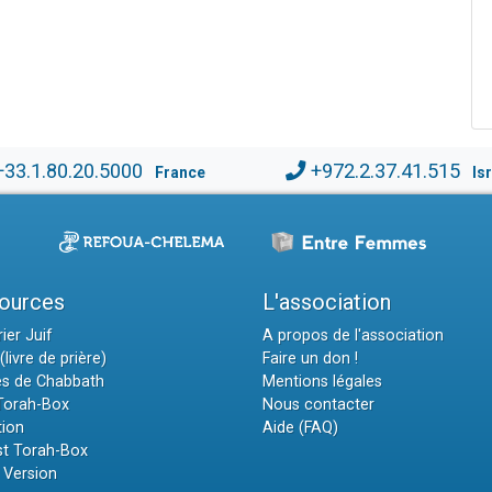
+33.1.80.20.5000
+972.2.37.41.515
France
Is
ources
L'association
ier Juif
A propos de l'association
(livre de prière)
Faire un don !
es de Chabbath
Mentions légales
 Torah-Box
Nous contacter
tion
Aide (FAQ)
t Torah-Box
 Version