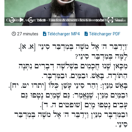
27 minutes
Télécharger MP4
Télécharger PDF
'וַיְדַבֵּר ה' אֶל משֶׁה בְּמִדְבַּר סִינַי' [א, א],
לָמָּה בְּמִדְבַּר סִינַי?
מִכָּאן שָׁנוּ חֲכָמִים בִּשְׁלשָׁה דְבָרִים נִתְּנָה
הַתּוֹרָה, בָּאֵשׁ, וּבַמַּיִם, וּבַמִּדְבָּר.
בָּאֵשׁ מִנַּיִן: וְהַר סִינַי עָשַׁן כֻּלּוֹ [יתרו יט, יח].
וּבַמַּיִם מִנַּיִן, שֶׁנֶּאֱמַר: גַּם שָׁמַיִם נָטָפוּ גַּם
עָבִים נָטְפוּ מָיִם [שופטים ה, ד].
וּבַמִּדְבָּר מִנַּיִן וַיְדַבֵּר ה' אֶל משֶׁה בְּמִדְבַּר
סִינַי.