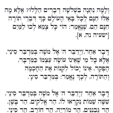
וְלָמָּה נִתְּנָה בִּשְׁלשָׁה דְבָרִים הַלָּלוּ? אֶלָּא מָה
אֵלּוּ חִנָּם לְכָל בָּאֵי הָעוֹלָם כָּךְ דִּבְרֵי תוֹרָה
חִנָּם הֵם, שֶׁנֶּאֱמַר: הוֹי כָּל צָמֵא לְכוּ לַמַּיִם
[ישעיה נה, א].
דָּבָר אַחֵר,'וַיְדַבֵּר ה' אֶל משֶׁה בְּמִדְבַּר סִינַי',
אֶלָּא כָּל מִי שֶׁאֵינוֹ עוֹשֶׂה עַצְמוֹ כַּמִּדְבָּר,
הֶפְקֵר, אֵינוֹ יָכוֹל לִקְנוֹת אֶת הַחָכְמָה
וְהַתּוֹרָה, לְכָךְ נֶאֱמַר: בְּמִדְבַּר סִינָי.
דָּבָר אַחֵר 'וַיְדַבֵּר ה' אֶל משֶׁה בְּמִדְבַּר סִינַי',
שִׁשָּׁה שֵׁמוֹת נִקְרְאוּ לוֹ, הַר אֱלֹקִים, הַר בָּשָׁן,
הַר גַּבְנֻנִּים, הַר מוֹרִיָה, הַר חוֹרֵב, הַר סִינַי.