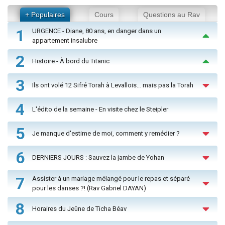
+ Populaires
Cours
Questions au Rav
1
URGENCE - Diane, 80 ans, en danger dans un
appartement insalubre
2
Histoire - À bord du Titanic
3
Ils ont volé 12 Sifré Torah à Levallois… mais pas la Torah
4
L'édito de la semaine - En visite chez le Steipler
5
Je manque d'estime de moi, comment y remédier ?
6
DERNIERS JOURS : Sauvez la jambe de Yohan
7
Assister à un mariage mélangé pour le repas et séparé
pour les danses ?! (Rav Gabriel DAYAN)
8
Horaires du Jeûne de Ticha Béav