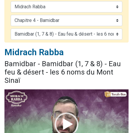
Nouvelle émission radio : Visions de grandeur n°104 : Le Chabbath et le Birkat Hamazone à travers le temps
61 personnes viennent de demander une bénédiction
Ariel vient de donner son Maasser
Il reste 49 places pour étudier en groupe sur Zoom
Eva vient de donner son Maasser
Midrach Rabba
Bamidbar - Bamidbar (1, 7 & 8) - Eau
feu & désert - les 6 noms du Mont
Sinaï