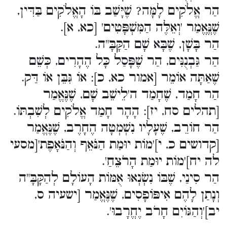
הַר אֱלֹקִים לָמָּה? שֶׁיָּשַׁב בּוֹ הָאֱלֹקִים בַּדִּין,
שֶׁנֱּאֱמַר 'וְאֵלֶּה הַמִּשְׁפָּטִים' [כא, א].
הַר בָּשָׁן, שֶׁבָּא שָׁם הַקָּבָּ"ה.
הַר גַּבְנֻנִּים, הַר שֶׁפָּסַל כָּל הֶהָרִים, כְּשֵׁם
שֶׁאַתָּה אוֹמֵר [אמור כא, כ]: אוֹ גִּבֵּן אוֹ דַּק.
הַר חָמַד, שֶׁחָמַד ה'לֵישֵׁב שָׁם, שֶׁנֶּאֱמַר
[תהלים סח, יז]: הָהָר חָמַד אֱלֹקִים לְשִׁבְתּוֹ.
הַר חוֹרֵב, שֶׁעָלָיו נִשְׁמְטָה הֶחָרֶב, שֶׁנֶּאֱמַר
[קדושים כ, י]'מוֹת יוּמַת הַנֹּאֵף וְהַנֹּאָפֶת'[מסעי
לה יח]'מוֹת יוּמַת הָרֹצֵחַ'.
הַר סִינַי, שֶׁבּוֹ נִשְׂנְאוּ אֻמּוֹת הָעוֹלָם לְהַקָּבָּ"ה
וְנָתַן לָהֶם אִיפּוֹפָסִים, שֶׁנֶּאֱמַר [ישעיה ס,
יב]'וְהַגּוֹיִם חָרֹב יֶחֱרָבוּ'.