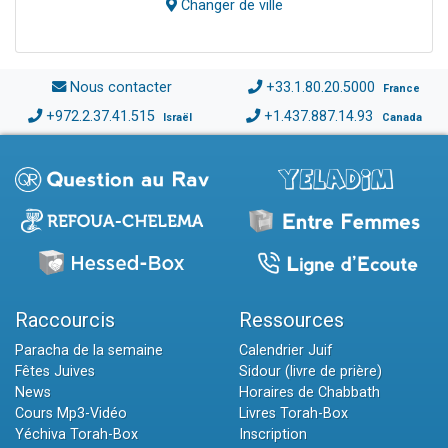
Changer de ville
Nous contacter
+33.1.80.20.5000
France
+972.2.37.41.515
+1.437.887.14.93
Israël
Canada
Raccourcis
Ressources
Paracha de la semaine
Calendrier Juif
Fêtes Juives
Sidour (livre de prière)
News
Horaires de Chabbath
Cours Mp3-Vidéo
Livres Torah-Box
Yéchiva Torah-Box
Inscription