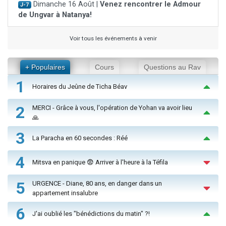
Dimanche 16 Août |
Venez rencontrer le Admour
J-7
de Ungvar à Natanya!
Voir tous les événements à venir
+ Populaires
Cours
Questions au Rav
1
Horaires du Jeûne de Ticha Béav
2
MERCI - Grâce à vous, l'opération de Yohan va avoir lieu
🙏
3
La Paracha en 60 secondes : Réé
4
Mitsva en panique 😨 Arriver à l'heure à la Téfila
5
URGENCE - Diane, 80 ans, en danger dans un
appartement insalubre
6
J'ai oublié les "bénédictions du matin" ?!