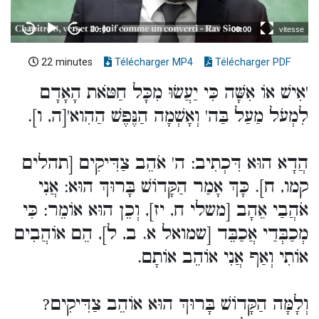
22 minutes
Télécharger MP4
Télécharger PDF
'אִישׁ אוֹ אִשָּׁה כִּי יַעֲשׂוּ מִכָּל חַטֹּאת הָאָדָם
לִמְעֹל מַעַל בַּה' וְאָשְׁמָה הַנֶּפֶשׁ הַהִוא'[ה, ו].
הֲדָא הוּא דִּכְתִיב: ה' אֹהֵב צַדִּיקִים [תהלים
קמו, ח]. כָּךְ אָמַר הַקָּדוֹשׁ בָּרוּךְ הוּא: אֲנִי
אֹהֲבַי אֵהָב [משלי ח, יז], וְכֵן הוּא אוֹמֵר: כִּי
מְכַבְּדַי אֲכַבֵּד [שמואל א. ב, ל], הֵם אוֹהֲבִים
אוֹתִי וְאַף אֲנִי אוֹהֵב אוֹתָם.
וְלָמָּה הַקָּדוֹשׁ בָּרוּךְ הוּא אוֹהֵב צַדִּיקִים?