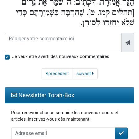
הַגֵּר אֲמוּרָה, דִּכְתִיב: ה' שֹׁמֵר אֶת גֵּרִים
[תהלים קמו, ט], שֶׁהִרְבָּה בִּשְׁמִירָתָם כְּדֵי
שֶׁלֹא יַחְזְרוּ לְסוּרָן.
Je veux être averti des nouveaux commentaires
précédent
suivant
Newsletter Torah-Box
Pour recevoir chaque semaine les nouveaux cours et
articles, inscrivez-vous dès maintenant :