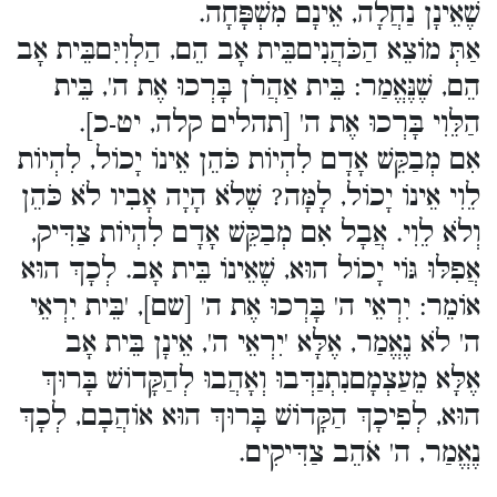
שֶׁאֵינָן נַחֲלָה, אֵינָם מִשְׁפָּחָה.
אַתְּ מוֹצֵא הַכֹּהֲנִיםבֵּית אָב הֵם, הַלְוִיִּםבֵּית אָב
הֵם, שֶׁנֶּאֱמַר: בֵּית אַהֲרֹן בָּרְכוּ אֶת ה', בֵּית
הַלֵּוִי בָּרְכוּ אֶת ה' [תהלים קלה, יט-כ].
אִם מְבַקֵּשׁ אָדָם לִהְיוֹת כֹּהֵן אֵינוֹ יָכוֹל, לִהְיוֹת
לֵוִי אֵינוֹ יָכוֹל, לָמָּה? שֶׁלֹא הָיָה אָבִיו לֹא כֹּהֵן
וְלֹא לֵוִי. אֲבָל אִם מְבַקֵּשׁ אָדָם לִהְיוֹת צַדִּיק,
אֲפִלּוּ גּוֹי יָכוֹל הוּא, שֶׁאֵינוֹ בֵּית אָב. לְכָךְ הוּא
אוֹמֵר: יִרְאֵי ה' בָּרְכוּ אֶת ה' [שם], 'בֵּית יִרְאֵי
ה' לֹא נֶאֱמַר, אֶלָּא 'יִרְאֵי ה', אֵינָן בֵּית אָב
אֶלָּא מֵעַצְמָםנִתְנַדְּבוּ וְאָהֲבוּ לְהַקָּדוֹשׁ בָּרוּךְ
הוּא, לְפִיכָךְ הַקָּדוֹשׁ בָּרוּךְ הוּא אוֹהֲבָם, לְכָךְ
נֶאֱמַר, ה' אֹהֵב צַדִּיקִים.