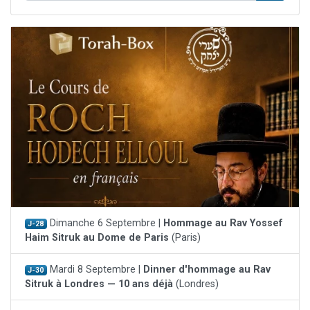
Dimanche 6 Septembre |
Hommage au Rav Yossef
J-28
Haim Sitruk au Dome de Paris
(Paris)
Mardi 8 Septembre |
Dinner d'hommage au Rav
J-30
Sitruk à Londres — 10 ans déjà
(Londres)