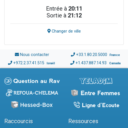
Entrée à
20:11
Sortie à
21:12
Changer de ville
Nous contacter
+33.1.80.20.5000
France
+972.2.37.41.515
+1.437.887.14.93
Israël
Canada
Raccourcis
Ressources