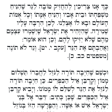
כָּךְ אָנוּ צְרִיכִין לְהַחֲזִיק טוֹבָה לַגֵּר שֶׁהִנִּיחַ
מִשְׁפַּחְתּוֹ וּבֵית אָבִיו וְהִנִּיחַ אֻמָּתוֹ וְכָל אֻמּוֹת
הָעוֹלָם וּבָא לוֹ אֶצְלֵנוּ. לָכֵן הִרְבָּה עָלָיו
שְׁמִירָה, שֶׁהִזְהִיר אֶת יִשְׂרָאֵל שֶׁיִּשְׁמְרוּ עַצְמָם
מֵהֶם שֶׁלֹא יַזִּיקוּ לָהֶם, וְכֵן הוּא אוֹמֵר:
וַאֲהַבְתֶּם אֶת הַגֵּר [עקב י, יט], וְגֵר לֹא תוֹנֶה
[משפטים כב, כ].
וּכְשֵׁם שֶׁחִיְּבָה תּוֹרָה לַגֹּזֵל לַחֲבֵרוֹ תַּשְׁלוּם
מָמוֹן וְקָרְבַּן אֵיל הַכִּפֻּרִים, כֵּן חִיְּבָה תּוֹרָה
לַגֹּזֵל אֶת הַגֵּר לְשַׁלֵּם לוֹ מָמוֹנוֹ, וְיָבִיא קָרְבַּן
אֵיל הַכִּפֻּרִים, שֶׁכֵּן כְּתִיב: 'דַּבֵּר אֶל בְּנֵי
יִשְׂרָאֵל אִישׁ אוֹ אִשָּׁה', וְהַפָּרָשָׁה הַזּוֹ בְּגוֹזֵל