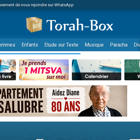
viennent de nous rejoindre sur WhatsApp
de donner son Maasser
es viennent de faire un don pour 5 jours de vacances aux Orphelins
es viennent de faire un don pour Diane, 80 ans, dans un appartement insalub
viennent de nous rejoindre sur WhatsApp
emmes
Enfants
Etude sur Texte
Musique
Paracha
Di
 viennent de demander une bénédiction
nnes viennent de faire un don pour Sauvez la jambe de Yohan
49 places pour étudier en groupe sur Zoom
lles musiques dans Torah-Box Music
viennent de nous rejoindre sur WhatsApp
viennent de nous rejoindre sur WhatsApp
les musiques dans Torah-Box Music
viennent de nous rejoindre sur WhatsApp
es viennent de faire un don pour Tsédaka : pauvres d'Israel
sion radio : Visions de grandeur n°104 : Le Chabbath et le Birkat Hamazone à 