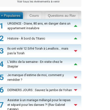
Voir tous les événements à venir
+ Populaires
Cours
Questions au Rav
1
URGENCE - Diane, 80 ans, en danger dans un
appartement insalubre
2
Histoire - À bord du Titanic
3
Ils ont volé 12 Sifré Torah à Levallois… mais
pas la Torah
4
L'édito de la semaine - En visite chez le
Steipler
5
Je manque d'estime de moi, comment y
remédier ?
6
DERNIERS JOURS : Sauvez la jambe de Yohan
Assister à un mariage mélangé pour le repas
7
et séparé pour les danses ?! (Rav Gabriel
DAYAN)