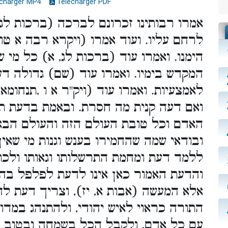
charger MP4
Télécharger PDF
אמרו רבותינו זכרונם לברכה (ברכות לג,
לרחם עליו. ועוד אמרו (ויקרא רבה א טו)
הימנו. ואמרו עוד (ברכות לג, א) כל מי 
המקדש בימיו. ואמרו עוד (שם) גדולה ד
לאמצעיות. ואמרו עוד (ויק"ר א ו ,תנחומ
ואם דעה קנית מה חסרת. ובאמת בדעת תל
האדם וכל טובת העולם הזה והעולם הבא,
ובודאי שמה שהחמירו בענש וגנות מי שאין
ללמד דעת ומחמת התרשלותו וגאותו ולכת
והדעת האמור כאן אינו לדעת לפלפל בח
אלא המעשה (אבות א, יז), וצריך דעת ל
התורה כראוי לאיש יהודי, ולהתנהג במדו
עם כל אדם, ולקבל הכל בשמחה ובטוב ל