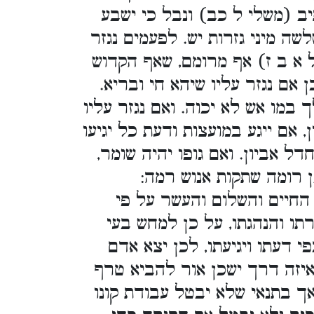
ב (משלי ל כב) ונבל כי ישבע
ה מיני גזרות יש. לפעמים נגזר
ל א ב ז) אף מרומם, שאף הקדוש
ן אם נגזר עליו שיהא חי ובריא.
 במו אש לא יכוה. ואם נגזר עליו
, אם ייגע במועצות ודעת כל יגיעו
ל אביון. ואם גופו יהיה שומר,
 רומה שתקות אנוש רמה:
 החיים והשלום והעשר על פי
תו והנהגתו, על כן למחש בעי
 דעתו ויגיעתו, לכן יצא אדם
איזה דרך ישכן אור להביא טרף
 אך בתנאי שלא יבטל עבודת קונו