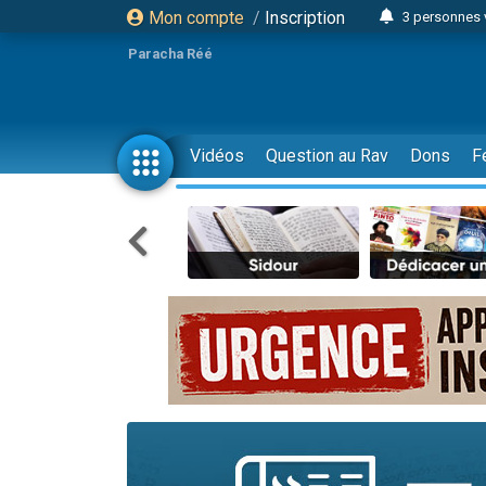
Mon compte
/
Inscription
3 personnes 
Odaya vient 
Paracha Réé
3 personn
3 personn
2 personnes 
Vidéos
Question au Rav
Dons
F
13 personnes
30 perso
Il reste 
12 nouve
3 personnes 
2 personnes 
2 nouvel
3 personnes 
8 personn
Nouvelle émis