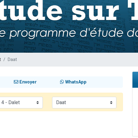
 viennent de demander une bénédiction
49 places pour étudier en groupe sur Zoom
de donner son Maasser
ent de donner son Maasser
viennent de nous rejoindre sur WhatsApp
t
Daat
Envoyer
WhatsApp