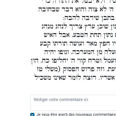
סיר ולא יבטל את התורה כדי
 ה' לא צוה והוא דבר שבחובה
 בתבן שירבה להבה:
ון שוכן ערץ צריך לנהג מנהג
 נתון תחת הטבע, אבל האיש
ו חפץ מאד ועושה תורתו קבע
לה מן המערכה, וגופו יהיה
עמל וטרח קווי ה' יחליפו כח, הון
ת. וזה פרוש הפסוק (משלי טז
שריו. רוצה לומר שאינו משכיל
Je veux être averti des nouveaux commentaire