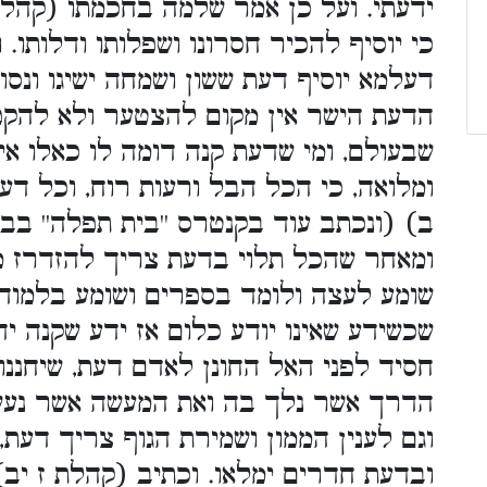
ידעתי. ועל כן אמר שלמה בחכמתו (קהלת 
כי יוסיף להכיר חסרונו ושפלותו ודלותו.
דעלמא יוסיף דעת ששון ושמחה ישיגו ונסו י
הדעת הישר אין מקום להצטער ולא להקפ
שבעולם, ומי שדעת קנה דומה לו כאלו אי
ומלואה, כי הכל הבל ורעות רוח, וכל ד
ב) (ונכתב עוד בקנטרס ''בית תפלה'' בברכ
ומאחר שהכל תלוי בדעת צריך להזדרז מא
שומע לעצה ולומד בספרים ושומע בלמודים
שכשידע שאינו יודע כלום אז ידע שקנה יד
חסיד לפני האל החונן לאדם דעת, שיחננו
הדרך אשר נלך בה ואת המעשה אשר נעש
וגם לענין הממון ושמירת הגוף צריך דעת
ובדעת חדרים ימלאו. וכתיב (קהלת ז יב