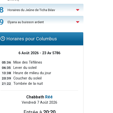
8
Horaires du Jeûne de Ticha Béav
9
Elyana au buisson ardent
Horaires pour Columbus
6 Août 2026 - 23 Av 5786
05:36
Mise des Téfilines
06:35
Lever du soleil
13:38
Heure de milieu du jour
20:39
Coucher du soleil
21:22
Tombée de la nuit
Chabbath
Réé
Vendredi 7 Août 2026
Entrée à
20:20