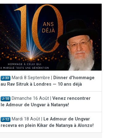
Mardi 8 Septembre |
Dinner d'hommage
J-33
au Rav Sitruk à Londres — 10 ans déjà
Dimanche 16 Août |
Venez rencontrer
J-10
le Admour de Ungvar à Natanya!
Mardi 18 Août |
Le Admour de Ungvar
J-12
recevra en plein Kikar de Natanya à Alonzo!