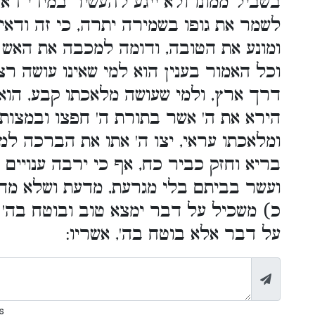
בשביל ממונו ולא ייגע להעשיר במידי דא
לשמר את גופו בשמירה יתרה, כי זה ודאי
ומונע את הטובה, ודומה למכבה את האש
וכל האמור בענין הוא למי שאינו עושה רצ
דרך ארץ, ולמי שעושה מלאכתו קבע, הוא
הירא את ה' אשר בתורת ה' חפצו ובמצותי
ומלאכתו עראי, יצו ה' אתו את הברכה למע
בריא וחזק כביר כח, אף כי ירבה ענויים ו
ועשר בביתם בלי מגרעת, מדעת ושלא מדע
כ) משכיל על דבר ימצא טוב ובוטח בה' א
על דבר אלא בוטח בה', אשריו:
s