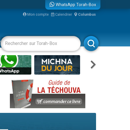
WhatsApp Torah-Box
Mon compte
Calendrier
Columbus
re
vertissements
Livres
Rabbanim
travers le temps