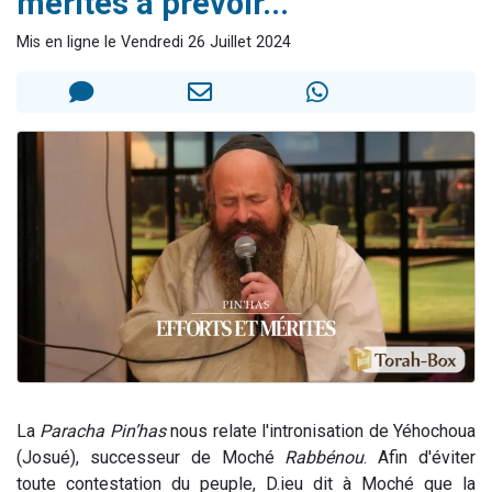
mérites à prévoir...
Il reste 49 places pour étudier en groupe sur Zoom
Mis en ligne le Vendredi 26 Juillet 2024
Eva vient de donner son Maasser
4 personnes viennent de nous rejoindre sur WhatsApp
3 personnes viennent de nous rejoindre sur WhatsApp
3 personnes viennent de faire un don pour Événements Torah-Box
La
Paracha Pin’has
nous relate l'intronisation de Yéhochoua
(Josué), successeur de Moché
Rabbénou
. Afin d'éviter
toute contestation du peuple, D.ieu dit à Moché que la