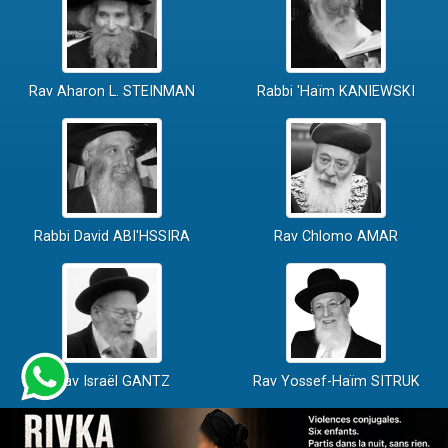
Rav Aharon L. STEINMAN
Rabbi 'Haïm KANIEWSKI
Rabbi David ABI'HSSIRA
Rav Chlomo AMAR
Rav Israël GANTZ
Rav Yossef-Haïm SITRUK