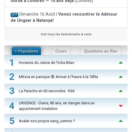
Sitruk à Londres — 10 ans déjà
(Londres)
Dimanche 16 Août |
Venez rencontrer le Admour
J-7
de Ungvar à Natanya!
Voir tous les événements à venir
+ Populaires
Cours
Questions au Rav
1
Horaires du Jeûne de Ticha Béav
2
Mitsva en panique 😨 Arriver à l'heure à la Téfila
3
La Paracha en 60 secondes : Réé
4
URGENCE - Diane, 80 ans, en danger dans un
appartement insalubre
5
Avaler son propre sang, permis ?