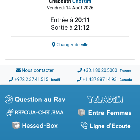
Chabbath
Choftim
Vendredi 14 Août 2026
Entrée à
20:11
Sortie à
21:12
Changer de ville
Nous contacter
+33.1.80.20.5000
France
+972.2.37.41.515
+1.437.887.14.93
Israël
Canada