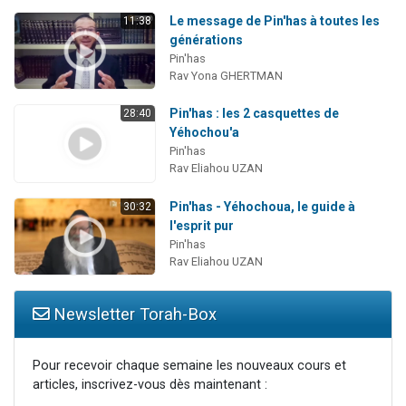
Le message de Pin'has à toutes les
11:38
générations
Pin'has
Rav Yona GHERTMAN
Pin'has : les 2 casquettes de
28:40
Yéhochou'a
Pin'has
Rav Eliahou UZAN
Pin'has - Yéhochoua, le guide à
30:32
l'esprit pur
Pin'has
Rav Eliahou UZAN
Newsletter Torah-Box
Pour recevoir chaque semaine les nouveaux cours et
articles, inscrivez-vous dès maintenant :