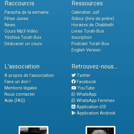
Raccourcis
Ressources
Paracha de la semaine
Calendrier Juif
Fêtes Juives
Sidour (livre de prière)
News
Horaires de Chabbath
Cours Mp3-Vidéo
Livres Torah-Box
Yéchiva Torah-Box
Inscription
Dédicacer un cours
Podcast Torah-Box
English Version
L'association
Retrouvez-nous...
A propos de l'association
Twitter
Faire un don !
Facebook
Mentions légales
YouTube
Nous contacter
WhatsApp
Aide (FAQ)
WhatsApp Femmes
Application iOS
Application Android