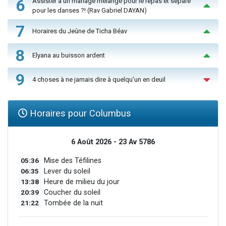
6
Assister à un mariage mélangé pour le repas et séparé
pour les danses ?! (Rav Gabriel DAYAN)
7
Horaires du Jeûne de Ticha Béav
8
Elyana au buisson ardent
9
4 choses à ne jamais dire à quelqu'un en deuil
Horaires pour Columbus
6 Août 2026 - 23 Av 5786
05:36
Mise des Téfilines
06:35
Lever du soleil
13:38
Heure de milieu du jour
20:39
Coucher du soleil
21:22
Tombée de la nuit