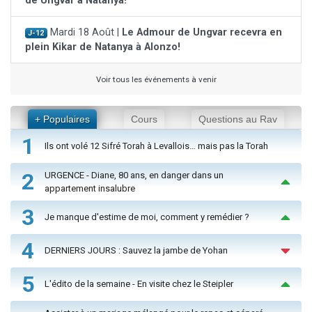
de Ungvar à Natanya!
Mardi 18 Août |
Le Admour de Ungvar recevra en
J-12
plein Kikar de Natanya à Alonzo!
Voir tous les événements à venir
+ Populaires
Cours
Questions au Rav
1
Ils ont volé 12 Sifré Torah à Levallois… mais pas la Torah
2
URGENCE - Diane, 80 ans, en danger dans un
appartement insalubre
3
Je manque d'estime de moi, comment y remédier ?
4
DERNIERS JOURS : Sauvez la jambe de Yohan
5
L'édito de la semaine - En visite chez le Steipler