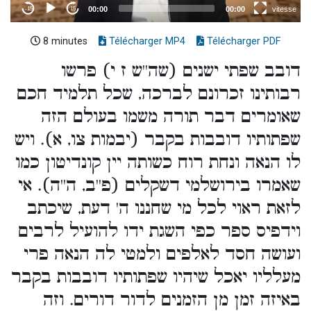
8 minutes
Télécharger MP4
Télécharger PDF
דובב שפתי ישנים (שה''ש ז י) פרשו
רבותינו זכרונם לברכה, שכל תלמיד חכם
שאומרים דבר תורה משמו בעולם הזה
שפתותיו דובבות בקבר (יבמות צו, א). ויש
לו הנאה ונחת רוח כשותה יין קונדיטון כמו
שאמרו בירושלמי דשקלים (פ''ב, ה''ה). אי
לזאת ראוי לכל מי שחננו ה' דעת, שיכתב
וידפיס ספר כפי השגת ידו להועיל לרבים
ועושה חסד לאלפים ולמטי לה הנאה פרי
מעלליו יאכל שיהיו שפתותיו דובבות בקבר
באיזה זמן מן הזמנים לדור דורים. וזה