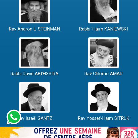
Rav Aharon L. STEINMAN
Rabbi 'Haïm KANIEWSKI
Rabbi David ABI'HSSIRA
Rav Chlomo AMAR
Rav Israël GANTZ
Rav Yossef-Haïm SITRUK