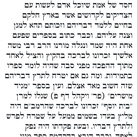
חסד של אמת שיוכל אדם לעשות עם
הצדיקים לקדושים אשר בארץ חלקם
בחיים ללמד דבריהם וזכותם תהא למגן
וצנה עליהם. וכבר כתוב בספרים שפעם
אחת היה שמד ונגלה מורנו הרב רבי משה
אלשיך זכרונו לברכה בהקיץ והציל לאחד
מתוך ההפכה מפני סבה שהיה לומד ספרו
בתמידות. ומה גם אם יטרח לתרץ דבריהם
שזה חשוב מאד אצלם. ועין בספר ''מגיד
מישרים'' (פר' ויקהל דף פ) שגלו למרן
''בית יוסף'' זכרונו לברכה שהרמב''ם היה
מליץ בעדו בשמים ממעל על שטרח לפרש
ולתרץ דבריו, ובעת פקדתו היה נפק
לאפה, וכבר הובא בהקדמת ספר מגני