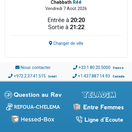
Chabbath
Réé
Vendredi 7 Août 2026
Entrée à
20:20
Sortie à
21:22
Changer de ville
Nous contacter
+33.1.80.20.5000
France
+972.2.37.41.515
+1.437.887.14.93
Israël
Canada