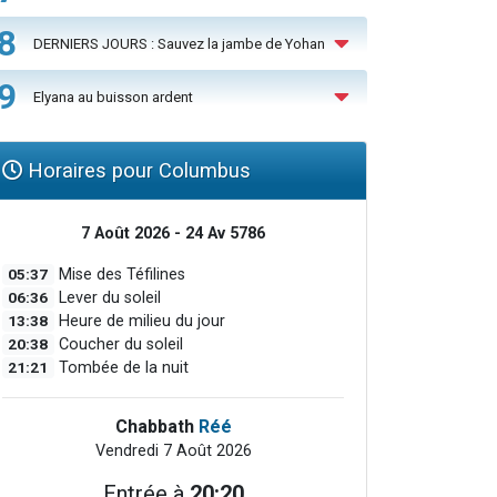
8
DERNIERS JOURS : Sauvez la jambe de Yohan
9
Elyana au buisson ardent
Horaires pour Columbus
7 Août 2026 - 24 Av 5786
05:37
Mise des Téfilines
06:36
Lever du soleil
13:38
Heure de milieu du jour
20:38
Coucher du soleil
21:21
Tombée de la nuit
Chabbath
Réé
Vendredi 7 Août 2026
Entrée à
20:20