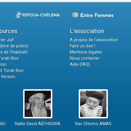
ources
L'association
ier Juif
A propos de l'association
(livre de prière)
Faire un don !
es de Chabbath
Mentions légales
 Torah-Box
Nous contacter
tion
Aide (FAQ)
t Torah-Box
 Version
SKI
Rabbi David ABI'HSSIRA
Rav Chlomo AMAR