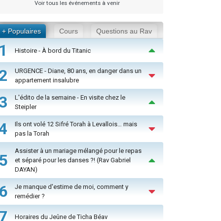
Voir tous les événements à venir
+ Populaires
Cours
Questions au Rav
1
Histoire - À bord du Titanic
2
URGENCE - Diane, 80 ans, en danger dans un
appartement insalubre
3
L'édito de la semaine - En visite chez le
Steipler
4
Ils ont volé 12 Sifré Torah à Levallois… mais
pas la Torah
Assister à un mariage mélangé pour le repas
5
et séparé pour les danses ?! (Rav Gabriel
DAYAN)
6
Je manque d'estime de moi, comment y
remédier ?
7
Horaires du Jeûne de Ticha Béav