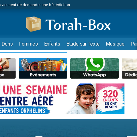
 viennent de demander une bénédiction
49 places pour étudier en groupe sur Zoom
nes viennent de faire un don pour Diane, 80 ans, dans un appartement insalu
 donner son Maasser
viennent de nous rejoindre sur WhatsApp
Dons
Femmes
Enfants
Etude sur Texte
Musique
Pa
viennent de nous rejoindre sur WhatsApp
de donner son Maasser
es viennent de faire un don pour 5 jours de vacances aux Orphelins
viennent de nous rejoindre sur WhatsApp
 viennent de demander une bénédiction
49 places pour étudier en groupe sur Zoom
nnes viennent de faire un don pour Sauvez la jambe de Yohan
lles musiques dans Torah-Box Music
viennent de nous rejoindre sur WhatsApp
viennent de nous rejoindre sur WhatsApp