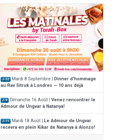
Mardi 8 Septembre |
Dinner d'hommage
J-32
au Rav Sitruk à Londres — 10 ans déjà
Dimanche 16 Août |
Venez rencontrer le
J-9
Admour de Ungvar à Natanya!
Mardi 18 Août |
Le Admour de Ungvar
J-11
recevra en plein Kikar de Natanya à Alonzo!