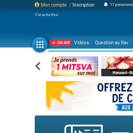
Mon compte
/
Inscription
17 personnes
Il reste 
Paracha Réé
23 person
Eva vient de
4 personnes 
Vidéos
Question au Rav
ON AIR
3 personnes 
Odaya vient 
3 personn
2 personnes 
13 personnes
Il reste 
30 perso
12 nouve
3 personnes 
2 personnes 