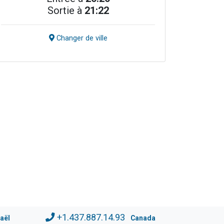
Sortie à
21:22
Changer de ville
+1.437.887.14.93
raël
Canada