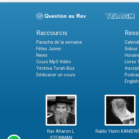
Raccourcis
Ress
Paracha de la semaine
Calendr
Fêtes Juives
Sidour 
News
Horair
Cours Mp3-Vidéo
Livres
Yéchiva Torah-Box
Inscrip
Dédicacer un cours
Podcas
English
Rav Aharon L.
Rabbi 'Haïm KANIEW
STEINMAN