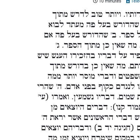
10 minutes
Télé
ותיו. ויותר טוב לדרש מתוך
שהדורש בעל פה מעתד לבוא
על ספר. ב' שהדורש בעל פה אם
 מה שאין כן מתוך הספר. ג
ד על דבריו בהזכירו הענש שיש
ם, מה שאין כן בדורש מתוך
שפטים ודברי מוסר יותר ממה
לנגדם כקוף בפני אדם. ה' שהרי
 שמים, דבריו נשמעין. ואמרו (עי
וד קנו): דברים היוצאים מן
רש דברי הראשונים אשר יראת ה
 (חגיגה יד ב) ודבריהם יוצאים
י במקום שיטרח ויוציא זמן מה