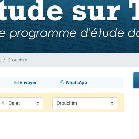
viennent de nous rejoindre sur WhatsApp
les musiques dans Torah-Box Music
es viennent de faire un don pour Tsédaka : pauvres d'Israel
sion radio : Visions de grandeur n°104 : Le Chabbath et le Birkat Hamazone à 
viennent de nous rejoindre sur WhatsApp
t
Drouchim
Envoyer
WhatsApp