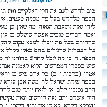
charger MP4
Télécharger PDF
טוב לדרש לעם את חקי האלקי''ם ואת תור
הספר מלדרש בעל פה מכמה טעמים. א' 
לידי גאות ותועבת הגאוה, מה שאין כן מ
יאמר דברים טובים אפשר שישלט בו עין,'
שהדורש בעל פה יוכלו למצא מקום להקפי
על העברות שרגילים בהם כאלו מקלל אית
הספר. ד' כי מה יוכל לחדש בדורנו זה מ
שיש בספרי המפרשים הלוא לאמונה אנחנו 
אמרו (ברכות ו, ב) כל אדם שיש בו יראת'
בספר שירת ישראל לר' משה אבן עזרא עמ
הלב נכנסין ללב. אי לזאת יותר טוב לד'
היה אוצרם והם נאה דורשים ונאה מקימים
מעמקא דלבא, לא כן אנן יתמי דיתמי. ו' כ