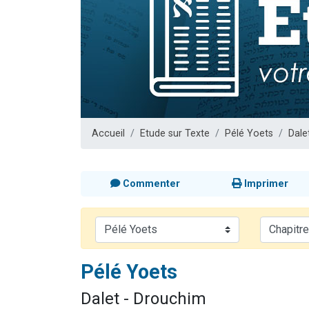
3 personnes 
2 nouvel
8 personn
Nouvelle émis
4 personnes 
Accueil
Etude sur Texte
Pélé Yoets
Dale
Commenter
Imprimer
Pélé Yoets
Dalet - Drouchim