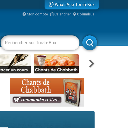
WhatsApp Torah-Box
Mon compte
Calendrier
Columbus
bre
racha
Divertissements
Livres
Rabbanim