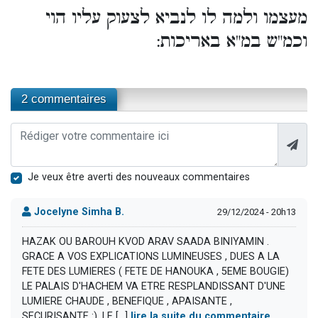
מעצמו ולמה לו לנביא לצעוק עליו הוי
וכמ"ש במ"א באריכות:
2 commentaires
Je veux être averti des nouveaux commentaires
Jocelyne Simha B.
29/12/2024 - 20h13
HAZAK OU BAROUH KVOD ARAV SAADA BINIYAMIN .
GRACE A VOS EXPLICATIONS LUMINEUSES , DUES A LA
FETE DES LUMIERES ( FETE DE HANOUKA , 5EME BOUGIE)
LE PALAIS D'HACHEM VA ETRE RESPLANDISSANT D'UNE
LUMIERE CHAUDE , BENEFIQUE , APAISANTE ,
SECURISANTE :). LE [...]
lire la suite du commentaire