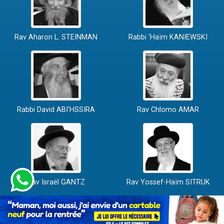
Rav Aharon L. STEINMAN
Rabbi 'Haïm KANIEWSKI
Rabbi David ABI'HSSIRA
Rav Chlomo AMAR
Rav Israël GANTZ
Rav Yossef-Haïm SITRUK