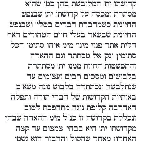
קדושתו ית' המלובשת בהן כמו שהיא
מסתרת ומכסה על קדושתו ית' שבנפש
החיונית כשמדברת דברים בטלי' ושבנפש
החיונית שבשאר בעלי חיים הטהורים דאף
דלית אתר פנוי מיני' מ"מ איהו סתימו דכל
סתימין ונק' אל מסתתר וגם ההארה
והתפשטות החיות ממנו ית' מסתתרת
בלבושים ומסכים רבים ועצומים עד
שנתלבשה ונסתתרה בלבוש נוגה משא"כ
באותיות הקדושות של דברי תורה ותפלה
דאדרבה קליפת נוגה מתהפכת לטוב
ונכללת בקדושה זו כנ"ל מ"מ ההארה שבהן
מקדושתו ית' היא בבחי' צמצום עד קצה
האחרון מאחר שהקול והדבור הוא גשמי