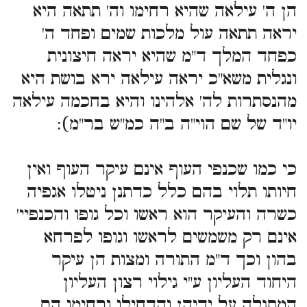
הן ה' עילאה שהיא רחימו וה' תתאה היא
יראה תתאה עול מלכות שמים ופחד ה'
כפחד המלך ד"מ שהיא יראה חיצונית
ונגלית משא"כ יראה עילאה ירא בושת היא
מהנסתרות לה' אלהינו והיא בחכמה עילאה
יו"ד של שם הוי"ה ב"ה כמ"ש בר"מ):
כי כמו שכנפי העוף אינם עיקר העוף ואין
חיותו תלוי בהם כלל כדתנן ניטלו אגפיה
כשרה והעיקר הוא ראשו וכל גופו והכנפיי'
אינם רק משמשים לראשו וגופו לפרחא
בהון וכך ד"מ התורה ומצות הן עיקר
היחוד העליון ע"י גילוי רצון העליון
המתגלה על ידיהן והדחילו ורחימו הם