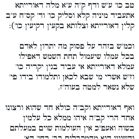
טב כו' ע"ש ודף ק"ה ע"א מלה דאורייתא
אתעביד מיניה קלא וסליק כו' וד' קס"ח ע"ב
קלין דאורייתא וצלותא בקעין רקיעין כו'):
וכמ"ש בזהר על פסוק מה יתרון לאדם
בכל עמלו שיעמול תחת השמש דאפילו
עמלא דאורייתא אי עביד בגין יקריה כו'
וז"ש אשרי מי שבא לכאן ותלמודו בידו פי'
שלא נשאר למטה בעוה"ז.
ואף דאורייתא וקב"ה כולא חד שהוא ורצונו
אחד הרי קב"ה איהו ממלא כל עלמין
בשוה ואעפ"כ אין העולמות שוים במעלתם
והשינוי הוא מהמקבלים בב' בחי' הא'