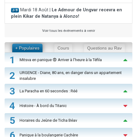
Mardi 18 Août |
Le Admour de Ungvar recevra en
J-9
plein Kikar de Natanya à Alonzo!
Voir tous les événements à venir
+ Populaires
Cours
Questions au Rav
1
Mitsva en panique 😨 Arriver à l'heure à la Téfila
2
URGENCE - Diane, 80 ans, en danger dans un appartement
insalubre
3
La Paracha en 60 secondes : Réé
4
Histoire - À bord du Titanic
5
Horaires du Jeûne de Ticha Béav
6
Panique à la boulangerie Cachère