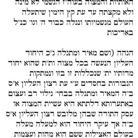
האותיות והמצוה בעוה"ז הגשמי לא מינה
ולא מקצתה עד עת קץ הימין שיתעלה
העולם מגשמיותו ונגלה כבוד ה' וגו' כנ"ל
באריכות
הגהה (ושם מאיר ומתגלה ג"כ היחוד
העליון הנעשה בכל מצוה ות"ת שהוא יחוד
מדותיו ית' שנכללות זו בזו ונמתקות
הגבורות בחסדים ע"י עת רצון העליון א"ס
ב"ה המאיר ומתגלה בבחי' גילוי רב ועצום
באתערותא דלתתא היא עשיית המצוה או
עסק התורה שבהן מלובש רצון העליון א"ס
ב"ה אך עיקר היחוד הוא למעלה מעלה
בעולם האצילות ששם הוא מהות ועצמות