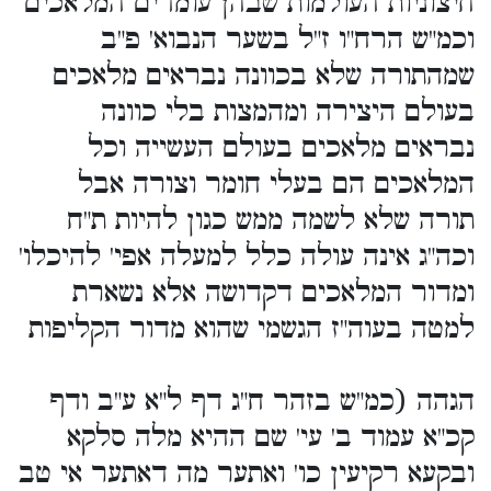
חיצוניות העולמות שבהן עומדים המלאכים
וכמ"ש הרח"ו ז"ל בשער הנבוא' פ"ב
שמהתורה שלא בכוונה נבראים מלאכים
בעולם היצירה ומהמצות בלי כוונה
נבראים מלאכים בעולם העשייה וכל
המלאכים הם בעלי חומר וצורה אבל
תורה שלא לשמה ממש כגון להיות ת"ח
וכה"ג אינה עולה כלל למעלה אפי' להיכלו'
ומדור המלאכים דקדושה אלא נשארת
למטה בעוה"ז הגשמי שהוא מדור הקליפות
הגהה (כמ"ש בזהר ח"ג דף ל"א ע"ב ודף
קכ"א עמוד ב' עי' שם ההיא מלה סלקא
ובקעא רקיעין כו' ואתער מה דאתער אי טב