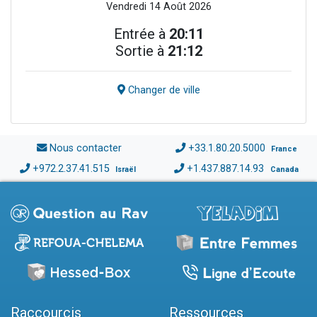
Vendredi 14 Août 2026
Entrée à
20:11
Sortie à
21:12
Changer de ville
Nous contacter
+33.1.80.20.5000
France
+972.2.37.41.515
+1.437.887.14.93
Israël
Canada
Raccourcis
Ressources