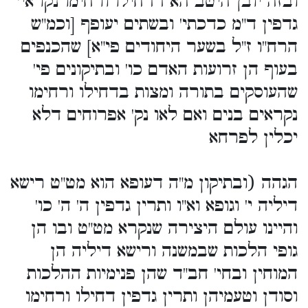
ובזה יובן היטב הא דדחילו ורחימו נקראי'
גדפין ד"מ כדכתי' ובשתים יעופף [וכמ"ש
הרח"ו ז"ל בשער היחודים פי"א] שהכנפים
בעוף הן זרועות האדם כו' ובתיקונים פי'
שהעוסקים בתורה ומצות בדחילו ורחימו
נקראים בנים ואם לאו נק' אפרוחים דלא
יכלין לפרחא
הגהה (ובתיקון מ"ה דעופא הוא מט"ט רישא
דיליה י' וגופא וא"ו ותרין גדפין ה' ה' כו'
והיינו עולם היצירה שנקרא מט"ט ובו הן
גופי הלכות שבמשנה ורישא דיליה הן
המוחין ובחי' חב"ד שהן פנימיות ההלכות
וסודן וטעמיהן ותרין גדפין דחילו ורחימו