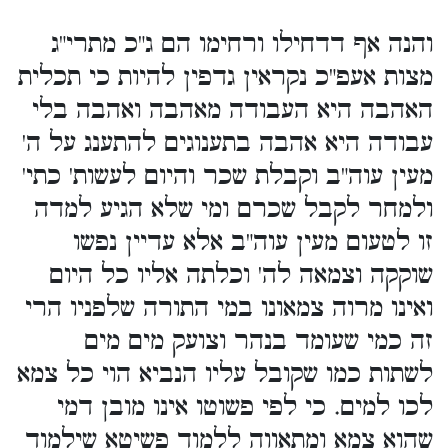
והנה אף דדחילו ורחימו הם ג"כ מתרי"ג
מצות אעפ"כ נקראין גדפין להיות כי תכלית
האהבה היא העבודה מאהבה ואהבה בלי
עבודה היא אהבה בתענוגים להתענג על ה'
מעין עוה"ב וקבלת שכר והיום לעשות' כתי'
ולמחר לקבל שכרם ומי שלא הגיע למדה
זו לטעום מעין עוה"ב אלא עדיין נפשו
שוקקה וצמאה לה' וכלתה אליו כל היום
ואינו מרוה צמאונו במי התורה שלפניו הרי
זה כמי שעומד בנהר וצועק מים מים
לשתות כמו שקובל עליו הנביא הוי כל צמא
לכו למים. כי לפי פשוטו אינו מובן דמי
שהוא צמא ומתאווה ללמוד פשיטא שילמוד