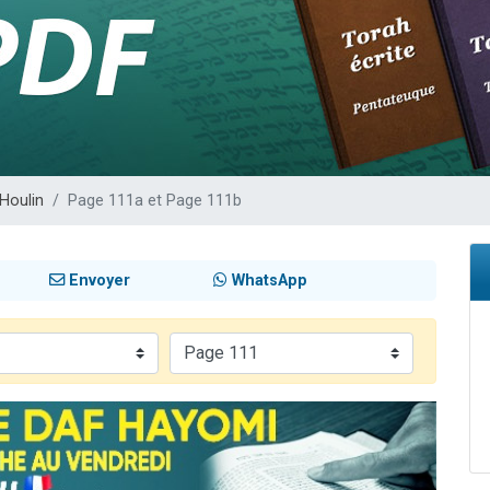
sion radio : Visions de grandeur n°104 : Le Chabbath et le Birkat Hamazone à 
 viennent de demander une bénédiction
de donner son Maasser
49 places pour étudier en groupe sur Zoom
 donner son Maasser
'Houlin
Page 111a et Page 111b
Envoyer
WhatsApp