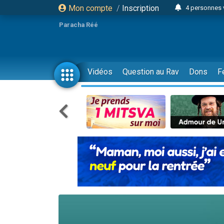
Mon compte
/
Inscription
4 personnes 
3 personnes 
Paracha Réé
Odaya vient 
3 personn
3 personn
Vidéos
Question au Rav
Dons
F
13 personnes
2 personnes 
30 perso
Il reste 
12 nouve
3 personnes 
2 personnes 
3 personnes 
2 nouvel
8 personn