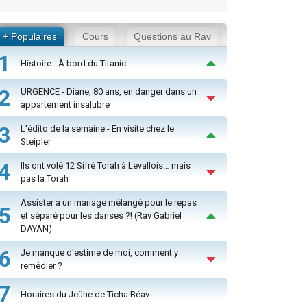
+ Populaires
Cours
Questions au Rav
1
Histoire - À bord du Titanic
2
URGENCE - Diane, 80 ans, en danger dans un
appartement insalubre
3
L'édito de la semaine - En visite chez le
Steipler
4
Ils ont volé 12 Sifré Torah à Levallois… mais
pas la Torah
Assister à un mariage mélangé pour le repas
5
et séparé pour les danses ?! (Rav Gabriel
DAYAN)
6
Je manque d'estime de moi, comment y
remédier ?
7
Horaires du Jeûne de Ticha Béav