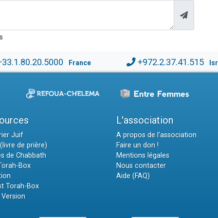
s
+33.1.80.20.5000
+972.2.37.41.515
France
Is
ources
L'association
ier Juif
A propos de l'association
(livre de prière)
Faire un don !
es de Chabbath
Mentions légales
 Torah-Box
Nous contacter
tion
Aide (FAQ)
t Torah-Box
 Version