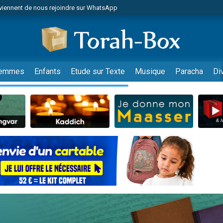
viennent de nous rejoindre sur WhatsApp
viennent de nous rejoindre sur WhatsApp
de donner son Maasser
es viennent de faire un don pour 5 jours de vacances aux Orphelins
es viennent de faire un don pour Diane, 80 ans, dans un appartement insalub
emmes
Enfants
Etude sur Texte
Musique
Paracha
Di
 viennent de demander une bénédiction
viennent de nous rejoindre sur WhatsApp
nnes viennent de faire un don pour Sauvez la jambe de Yohan
49 places pour étudier en groupe sur Zoom
lles musiques dans Torah-Box Music
viennent de nous rejoindre sur WhatsApp
viennent de nous rejoindre sur WhatsApp
viennent de nous rejoindre sur WhatsApp
les musiques dans Torah-Box Music
es viennent de faire un don pour Tsédaka : pauvres d'Israel