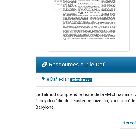
Ressources sur le Daf
le Daf éclair
télécharger
Le Talmud comprend le texte de la «Michna» ainsi
l’encyclopédie de l’existence juive. Ici, vous accéd
Babylone.
préc