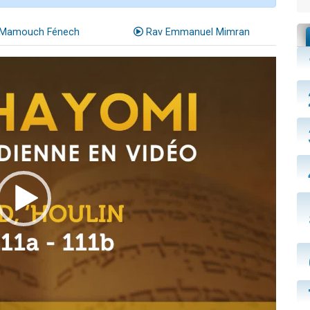
Mamouch Fénech
Rav Emmanuel Mimran