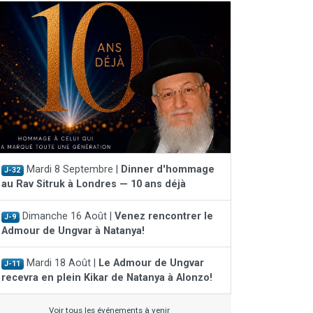
Mardi 8 Septembre |
Dinner d'hommage
J-32
au Rav Sitruk à Londres — 10 ans déjà
Dimanche 16 Août |
Venez rencontrer le
J-9
Admour de Ungvar à Natanya!
Mardi 18 Août |
Le Admour de Ungvar
J-11
recevra en plein Kikar de Natanya à Alonzo!
Voir tous les événements à venir