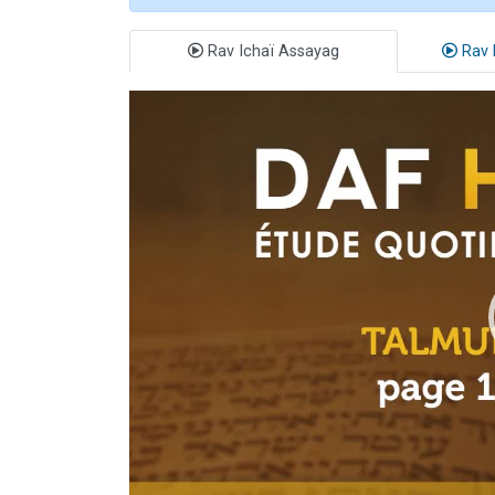
Rav Ichaï Assayag
Rav 