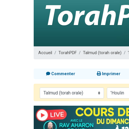
Nouvelle émis
61 personnes
Ariel vient 
Il reste 
Eva vient de
Accueil
TorahPDF
Talmud (torah orale)
Commenter
Imprimer