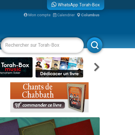
WhatsApp Torah-Box
Mon compte
Calendrier
Columbus
re
vertissements
Livres
Rabbanim