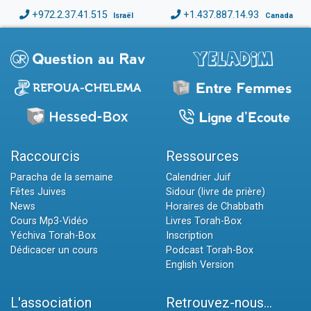
+972.2.37.41.515
+1.437.887.14.93
Israël
Canada
Raccourcis
Ressources
Paracha de la semaine
Calendrier Juif
Fêtes Juives
Sidour (livre de prière)
News
Horaires de Chabbath
Cours Mp3-Vidéo
Livres Torah-Box
Yéchiva Torah-Box
Inscription
Dédicacer un cours
Podcast Torah-Box
English Version
L'association
Retrouvez-nous...