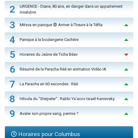
2
URGENCE - Diane, 80 ans, en danger dans un appartement
insalubre
3
Mitsva en panique 😨 Arriver à l'heure à la Téfila
4
Panique à la boulangerie Cachère
5
Horaires du Jeûne de Ticha Béav
6
Résumé de la Paracha Réé en animation Vidéo IA
7
La Paracha en 60 secondes : Réé
8
Hiloula du "Steïpeler" : Rabbi Ya’acov Israël Kanievsky
9
Avaler son propre sang, permis ?
Horaires pour Columbus