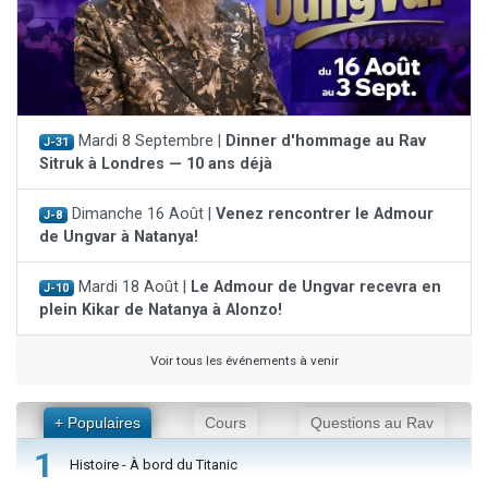
Mardi 8 Septembre |
Dinner d'hommage au Rav
J-31
Sitruk à Londres — 10 ans déjà
Dimanche 16 Août |
Venez rencontrer le Admour
J-8
de Ungvar à Natanya!
Mardi 18 Août |
Le Admour de Ungvar recevra en
J-10
plein Kikar de Natanya à Alonzo!
Voir tous les événements à venir
+ Populaires
Cours
Questions au Rav
1
Histoire - À bord du Titanic