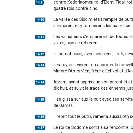
contre Kedorlaomer, roi d'Elam; Tidal, roi
14,9
quatre rois contre cinq.
La vallée des Siddim était remplie de pu
14,10
s'enfuirent et y tombèrent; les autres se
Les vainqueurs s'emparèrent de toutes l
14,11
vivres, puis se retirèrent.
Ils prirent aussi, avec ses biens, Loth, ne
14,12
Les fuyards vinrent en apporter la nouvel
14,13
Mamré l'Amorréen, frère d'Echkol et d'Aner
Abram, ayant appris que son parent était 
14,14
dix huit, et suivit la trace des ennemis ju
Il se glissa sur eux la nuit avec ses servit
14,15
de Damas.
Il reprit tout le butin, ramena aussi Loth
14,16
Le roi de Sodome sortit à sa rencontre, 
14,17