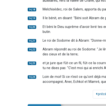
auxiliaires, vers la vallée de Chavé, qui est
Melchisédec, roi de Salem, apporta du pain
14,18
Il le bénit, en disant: "Béni soit Abram de
14,19
Et béni le Dieu suprême d'avoir livré tes
14,20
butin.
Le roi de Sodome dit à Abram: "Donne-moi
14,21
Abram répondit au roi de Sodome: "Je lève
14,22
des cieux et de la terre;
et je jure que fût-ce un fil, fût-ce la cour
14,23
tu ne dises pas: "C'est moi qui ai enrichi
Loin de moi! Si ce n'est ce qu'ont déjà 
14,24
accompagné; Aner, Echkol et Mamré, que 
préc