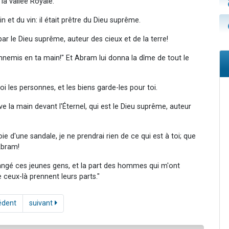
 la vallée Royale.
 et du vin: il était prêtre du Dieu suprême.
 par le Dieu suprême, auteur des cieux et de la terre!
 ennemis en ta main!" Et Abram lui donna la dîme de tout le
 les personnes, et les biens garde-les pour toi.
 la main devant l'Éternel, qui est le Dieu suprême, auteur
roie d'une sandale, je ne prendrai rien de ce qui est à toi; que
 Abram!
mangé ces jeunes gens, et la part des hommes qui m'ont
ceux-là prennent leurs parts."
édent
suivant