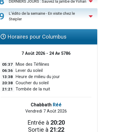
8
DERNIERS JOURS : Sauvez la jambe de Yohan
9
L'édito de la semaine - En visite chez le
Steipler
Horaires pour Columbus
7 Août 2026 - 24 Av 5786
05:37
Mise des Téfilines
06:36
Lever du soleil
13:38
Heure de milieu du jour
20:38
Coucher du soleil
21:21
Tombée de la nuit
Chabbath
Réé
Vendredi 7 Août 2026
Entrée à
20:20
Sortie à
21:22