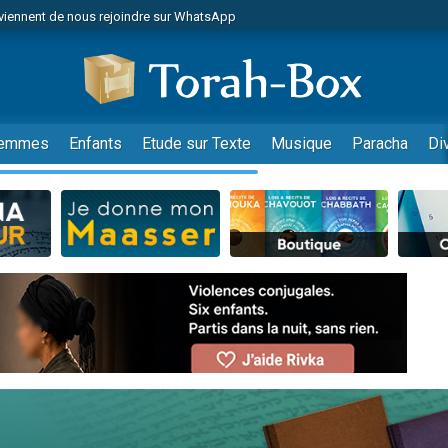
viennent de nous rejoindre sur WhatsApp
es viennent de faire un don pour Reloger Rivka, 6 enfants, victime de violences
es viennent de faire un don pour 1 Journée de Vacances Pour les Enfants
 viennent de demander une bénédiction
viennent de nous rejoindre sur WhatsApp
emmes
Enfants
Etude sur Texte
Musique
Paracha
Di
49 places pour étudier en groupe sur Zoom
nes viennent de faire un don pour Diane, 80 ans, dans un appartement insalu
 donner son Maasser
viennent de nous rejoindre sur WhatsApp
viennent de nous rejoindre sur WhatsApp
es viennent de faire un don pour 5 jours de vacances aux Orphelins
de donner son Maasser
 viennent de demander une bénédiction
viennent de nous rejoindre sur WhatsApp
nnes viennent de faire un don pour Sauvez la jambe de Yohan