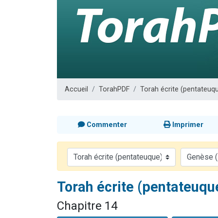
Il reste 
12 nouve
3 personnes 
2 personnes 
2 personnes 
Accueil
TorahPDF
Torah écrite (pentateuq
Commenter
Imprimer
Torah écrite (pentateuqu
Chapitre 14