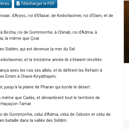
ébreu
Télécharger le PDF
naar; d'Aryoc, roi d'Ellasar; de Kedorlaomer, roi d'Elam, et de
; à Bircha, roi de Gommorrhe; à Chinab, roi d'Adma; à
la, la même que Çoar.
des Siddim, qui est devenue la mer du Sel.
edorlaomer, et la treizième année ils s'étaient révoltés.
a avec les rois ses alliés, et ils défirent les Refaïm à
les Emim à Chavé-Kiryathayim;
, jusqu'à la plaine de Pharan qui borde le désert.
a même que Cadès, et dévastèrent tout le territoire de
 à Haçaçon-Tamar.
roi de Gommorrhe, celui d’Adma, celui de Ceboim et celui de
en bataille dans la vallée des Siddim: