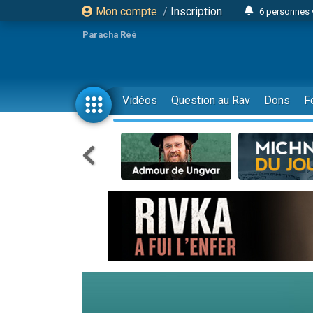
Mon compte
/
Inscription
6 personnes 
4 personn
Paracha Réé
2 personn
17 personnes
4 personnes 
Vidéos
Question au Rav
Dons
F
Il reste 
23 person
Eva vient de
4 personnes 
3 personnes 
3 personn
Odaya vient 
13 personnes
2 personnes 
30 perso