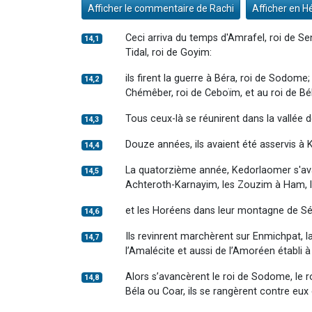
Afficher le commentaire de Rachi
Afficher en H
Ceci arriva du temps d'Amrafel, roi de Sen
14,1
Tidal, roi de Goyim:
ils firent la guerre à Béra, roi de Sodome
14,2
Chémêber, roi de Ceboïm, et au roi de Bé
Tous ceux-là se réunirent dans la vallée 
14,3
Douze années, ils avaient été asservis à K
14,4
La quatorzième année, Kedorlaomer s'avanç
14,5
Achteroth-Karnayim, les Zouzim à Ham, 
et les Horéens dans leur montagne de Séir
14,6
Ils revinrent marchèrent sur Enmichpat, l
14,7
l’Amalécite et aussi de l’Amoréen établi
Alors s’avancèrent le roi de Sodome, le 
14,8
Béla ou Coar, ils se rangèrent contre eux 