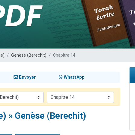
49 places pour étudier en groupe sur Zoom
lles musiques dans Torah-Box Music
viennent de nous rejoindre sur WhatsApp
viennent de nous rejoindre sur WhatsApp
viennent de nous rejoindre sur WhatsApp
ue)
Genèse (Berechit)
Chapitre 14
Envoyer
WhatsApp
e) » Genèse (Berechit)