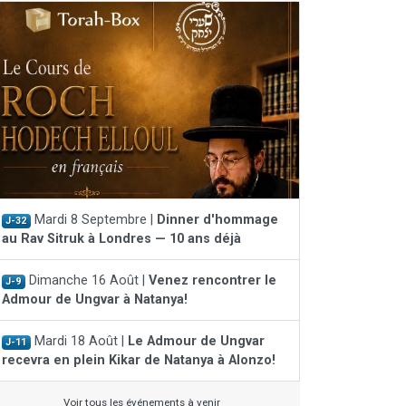
Mardi 8 Septembre |
Dinner d'hommage
J-32
au Rav Sitruk à Londres — 10 ans déjà
Dimanche 16 Août |
Venez rencontrer le
J-9
Admour de Ungvar à Natanya!
Mardi 18 Août |
Le Admour de Ungvar
J-11
recevra en plein Kikar de Natanya à Alonzo!
Voir tous les événements à venir