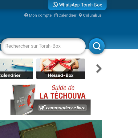
WhatsApp Torah-Box
...
Mon compte
Calendrier
Columbus
vertissements
Livres
Rabbanim
bre