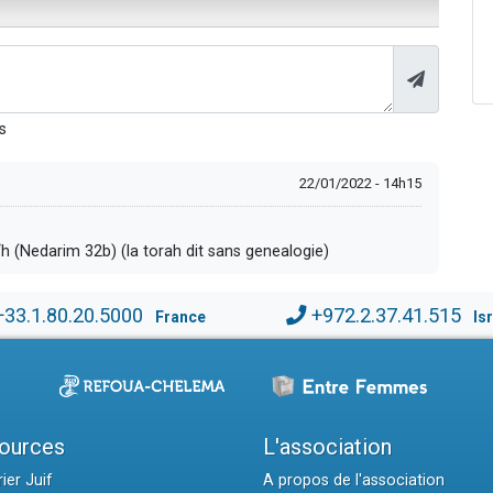
s
22/01/2022 - 14h15
a‘h (Nedarim 32b) (la torah dit sans genealogie)
+33.1.80.20.5000
+972.2.37.41.515
France
Is
ources
L'association
ier Juif
A propos de l'association